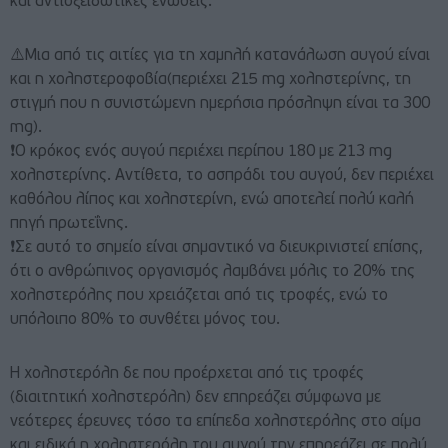
και αντιοξειδωτικές ενώσεις.
⚠️Μια από τις αιτίες για τη χαμηλή κατανάλωση αυγού είναι
και η χοληστεροφοβία(περιέχει 215 mg χοληστερίνης, τη
στιγμή που η συνιστώμενη ημερήσια πρόσληψη είναι τα 300
mg).
❗️Ο κρόκος ενός αυγού περιέχει περίπου 180 με 213 mg
χοληστερίνης. Αντίθετα, το ασπράδι του αυγού, δεν περιέχει
καθόλου λίπος και χοληστερίνη, ενώ αποτελεί πολύ καλή
πηγή πρωτεΐνης.
❗️Σε αυτό το σημείο είναι σημαντικό να διευκρινιστεί επίσης,
ότι ο ανθρώπινος οργανισμός λαμβάνει μόλις το 20% της
χοληστερόλης που χρειάζεται από τις τροφές, ενώ το
υπόλοιπο 80% το συνθέτει μόνος του.
Η χοληστερόλη δε που προέρχεται από τις τροφές
(διαιτητική χοληστερόλη) δεν επηρεάζει σύμφωνα με
νεότερες έρευνες τόσο τα επίπεδα χοληστερόλης στο αίμα
και ειδικά η χοληστερόλη του αυγού την επηρεάζει σε πολύ