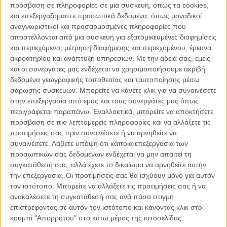
πρόσβαση σε πληροφορίες σε μια συσκευή, όπως τα cookies,
θεωρείται χοληστερινο-προστατευτικό και λειτουργεί ως
και επεξεργαζόμαστε προσωπικά δεδομένα, όπως μοναδικοί
αντίβαρο, με αποτέλεσμα η συμβολή του αυγού στην αύξηση
αναγνωριστικοί και προσαρμοσμένες πληροφορίες που
της χοληστερίνης να είναι ελάχιστη.
αποστέλλονται από μια συσκευή για εξατομικευμένες διαφημίσεις
✅ Ο ιδανικός συνδυασμός είναι να αποφεύγεται η
και περιεχόμενο, μέτρηση διαφήμισης και περιεχομένου, έρευνα
κατανάλωση αυγού και μιας άλλης πηγής χοληστερίνης,
ακροατηρίου και ανάπτυξη υπηρεσιών.
Με την άδειά σας, εμείς
και οι συνεργάτες μας ενδέχεται να χρησιμοποιήσουμε ακριβή
όπως είναι το κρέας, τα αλλαντικά, τα τυριά και τα
δεδομένα γεωγραφικής τοποθεσίας και ταυτοποίησης μέσω
θαλασσινά μέσα στην ίδια μέρα.
σάρωσης συσκευών. Μπορείτε να κάνετε κλικ για να συναινέσετε
✅ Επίσης, η κατανάλωσή του θα πρέπει να συνοδεύεται με
στην επεξεργασία από εμάς και τους συνεργάτες μας όπως
τρόφιμα υψηλής περιεκτικότητας σε φυτικές ίνες (πχ. μία
περιγράφεται παραπάνω. Εναλλακτικά, μπορείτε να αποκτήσετε
πλούσια σαλάτα και μία φέτα ψωμί ολικής άλεσης) οι οποίες
πρόσβαση σε πιο λεπτομερείς πληροφορίες και να αλλάξετε τις
έχουν την ιδιότητα να δεσμεύουν και να αποβάλλουν την
προτιμήσεις σας πριν συναινέσετε ή να αρνηθείτε να
χοληστερίνη των τροφών.
συναινέσετε.
Λάβετε υπόψη ότι κάποια επεξεργασία των
προσωπικών σας δεδομένων ενδέχεται να μην απαιτεί τη
✅ Επίσης θα πρέπει να προσέχουμε να μην καταναλώνουμε
συγκατάθεσή σας, αλλά έχετε το δικαίωμα να αρνηθείτε αυτήν
πολλά τηγανητά αυγά, γιατί αυτό σημαίνει ότι θα
την επεξεργασία. Οι προτιμήσεις σας θα ισχύουν μόνο για αυτόν
καταναλώνουμε επίσης το λίπος από το λάδι με το οποίο
τον ιστότοπο. Μπορείτε να αλλάξετε τις προτιμήσεις σας ή να
έχουν μαγειρευτεί.
ανακαλέσετε τη συγκατάθεσή σας ανά πάσα στιγμή
✅Έτσι λοιπόν, θα μπορούμε να λαμβάνουμε όλα τα θρεπτικά
επιστρέφοντας σε αυτόν τον ιστότοπο και κάνοντας κλικ στο
συστατικά του αυγού χωρίς να επηρεάζονται σχεδόν
κουμπί "Απορρήτου" στο κάτω μέρος της ιστοσελίδας.