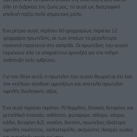
ζωή μας. Από τα πρώτα στάδια της ανάπτυξής μας και σε
όλη τη διάρκεια της ζωής μας, το αυγό ως διατροφική
επιλογή παίζει πολύ σημαντικό ρόλο.
Ένα μέτριο αυγό, περίπου 60 γραμμαρίων, περιέχει 12
γραμμάρια πρωτεΐνης, εκ των οποίων το μεγαλύτερο
ποσοστό περιέχεται στο ασπράδι. Οι πρωτεΐνες του αυγού
περιέχουν όλα τα απαραίτητα αμινοξέα για την πλήρη
ανάπτυξη ενός εμβρύου.
Για τον λόγο αυτό, η πρωτεΐνη του αυγού θεωρείται ότι έχει
την «τέλεια» σύνθεση αμινοξέων και αποτελεί πρωτεΐνη
υψηλής βιολογικής αξίας.
Ένα αυγό περιέχει περίπου 70 θερμίδες, βασικές βιταμίνες και
μεταλλικά στοιχεία, ασβέστιο, φώσφορο, σίδηρο, νάτριο,
κάλιο, βιταμίνη Α,D, νιασίνη, βιοτίνη, πρωτεΐνες ιδιαίτερα
υψηλής ποιότητας, χοληστερόλη, ακόρεστες λιπαρές ουσίες