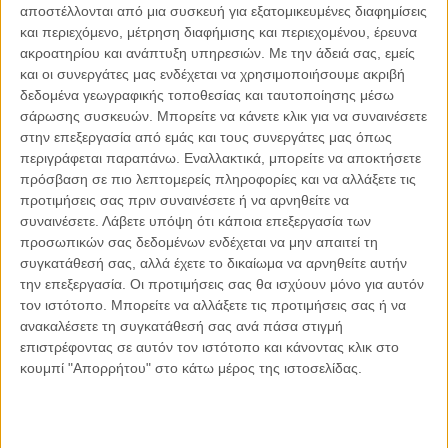
αποστέλλονται από μια συσκευή για εξατομικευμένες διαφημίσεις
την αίσθηση της ελεύθερης κίνησης και επιλογής.
και περιεχόμενο, μέτρηση διαφήμισης και περιεχομένου, έρευνα
Κοινοποιήστε:
ακροατηρίου και ανάπτυξη υπηρεσιών.
Με την άδειά σας, εμείς
και οι συνεργάτες μας ενδέχεται να χρησιμοποιήσουμε ακριβή
δεδομένα γεωγραφικής τοποθεσίας και ταυτοποίησης μέσω
Facebook
X
LinkedIn
WhatsApp
σάρωσης συσκευών. Μπορείτε να κάνετε κλικ για να συναινέσετε
στην επεξεργασία από εμάς και τους συνεργάτες μας όπως
Εκτύπωση
περιγράφεται παραπάνω. Εναλλακτικά, μπορείτε να αποκτήσετε
πρόσβαση σε πιο λεπτομερείς πληροφορίες και να αλλάξετε τις
προτιμήσεις σας πριν συναινέσετε ή να αρνηθείτε να
συναινέσετε.
Λάβετε υπόψη ότι κάποια επεξεργασία των
προσωπικών σας δεδομένων ενδέχεται να μην απαιτεί τη
Διαβάστε περισσότερα:
συγκατάθεσή σας, αλλά έχετε το δικαίωμα να αρνηθείτε αυτήν
την επεξεργασία. Οι προτιμήσεις σας θα ισχύουν μόνο για αυτόν
τον ιστότοπο. Μπορείτε να αλλάξετε τις προτιμήσεις σας ή να
ανακαλέσετε τη συγκατάθεσή σας ανά πάσα στιγμή
επιστρέφοντας σε αυτόν τον ιστότοπο και κάνοντας κλικ στο
κουμπί "Απορρήτου" στο κάτω μέρος της ιστοσελίδας.