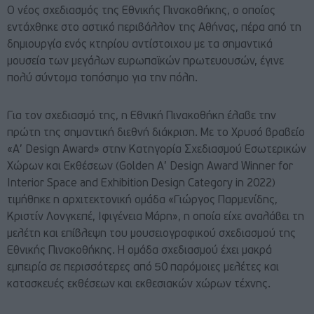
Ο νέος σχεδιασμός της Εθνικής Πινακοθήκης, ο οποίος
εντάχθηκε στο αστικό περιβάλλον της Αθήνας, πέρα από τη
δημιουργία ενός κτηρίου αντίστοιχου με τα σημαντικά
μουσεία των μεγάλων ευρωπαϊκών πρωτευουσών, έγινε
πολύ σύντομα τοπόσημο για την πόλη.
Για τον σχεδιασμό της, η Εθνική Πινακοθήκη έλαβε την
πρώτη της σημαντική διεθνή διάκριση. Με το Χρυσό βραβείο
«Α’ Design Award» στην Κατηγορία Σχεδιασμού Εσωτερικών
Χώρων και Εκθέσεων (Golden Α’ Design Award Winner for
Interior Space and Exhibition Design Category in 2022)
τιμήθηκε η αρχιτεκτονική ομάδα «Γιώργος Παρμενίδης,
Κριστίν Λονγκεπέ, Ιφιγένεια Μάρη», η οποία είχε αναλάβει τη
μελέτη και επίβλεψη του μουσειογραφικού σχεδιασμού της
Εθνικής Πινακοθήκης. Η ομάδα σχεδιασμού έχει μακρά
εμπειρία σε περισσότερες από 50 παρόμοιες μελέτες και
κατασκευές εκθέσεων και εκθεσιακών χώρων τέχνης.