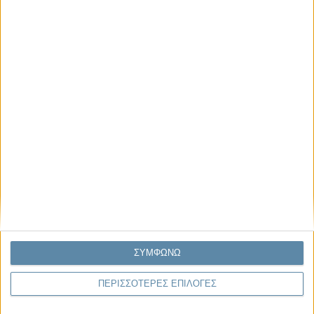
26.07.2026, 11:29
Ο Όλυμπος εντάχθηκε στον Κατάλογο Μνημείων
Παγκόσμιας Κληρονομιάς της UNESCO
Η UNESCO ανακοίνωσε την ένταξη του Ολύμπου στον Κατάλογο
Μνημείων Παγκόσμιας Κληρονομιάς, έπειτα από ομόφωνη απόφαση της
48ης Συνόδου της..
ΣΥΜΦΩΝΩ
ΠΕΡΙΣΣΟΤΕΡΕΣ ΕΠΙΛΟΓΕΣ