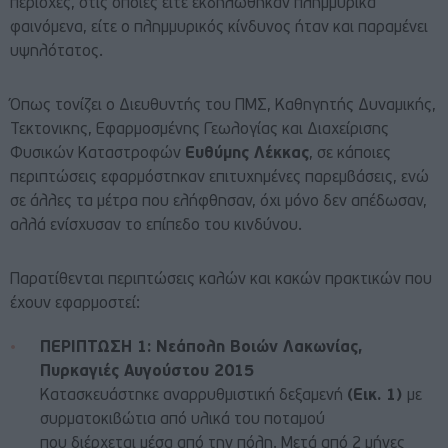
περιοχές, στις οποίες είτε εκδηλώθηκαν πλημμυρικά
φαινόμενα, είτε ο πλημμυρικός κίνδυνος ήταν και παραμένει
υψηλότατος.
Όπως τονίζει ο Διευθυντής του ΠΜΣ, Καθηγητής Δυναμικής,
Τεκτονικης, Εφαρμοσμένης Γεωλογίας και Διαχείρισης
Φυσικών Καταστροφών
Ευθύμης Λέκκας
, σε κάποιες
περιπτώσεις εφαρμόστηκαν επιτυχημένες παρεμβάσεις, ενώ
σε άλλες τα μέτρα που ελήφθησαν, όχι μόνο δεν απέδωσαν,
αλλά ενίσχυσαν το επίπεδο του κινδύνου.
Παρατίθενται περιπτώσεις καλών και κακών πρακτικών που
έχουν εφαρμοστεί:
ΠΕΡΙΠΤΩΣΗ 1: Νεάπολη Βοιών Λακωνίας,
Πυρκαγιές Αυγούστου 2015
Κατασκευάστηκε αναρρυθμιστική δεξαμενή
(Εικ. 1)
με
συρματοκιβώτια από υλικά του ποταμού
που διέρχεται μέσα από την πόλη. Μετά από 2 μήνες