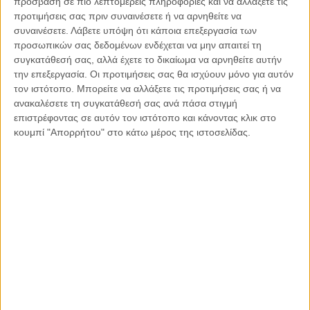
πρόσβαση σε πιο λεπτομερείς πληροφορίες και να αλλάξετε τις
Άγριου Φλύσχη του σχηματισμού Λάερμα,
προτιμήσεις σας πριν συναινέσετε ή να αρνηθείτε να
συναινέσετε.
Λάβετε υπόψη ότι κάποια επεξεργασία των
παρασύρθηκαν και στην συνέχεια κάηκαν από την
προσωπικών σας δεδομένων ενδέχεται να μην απαιτεί τη
πρόσφατη πυρκαγιά (Ιούλιος 2023), αφήνοντας ένα
συγκατάθεσή σας, αλλά έχετε το δικαίωμα να αρνηθείτε αυτήν
εντυπωσιακό σκηνικό με ανοιχτόχρωμες ραβδώσεις στο
την επεξεργασία. Οι προτιμήσεις σας θα ισχύουν μόνο για αυτόν
μαύρο πρανές
(Εικ.7)
.
τον ιστότοπο. Μπορείτε να αλλάξετε τις προτιμήσεις σας ή να
ανακαλέσετε τη συγκατάθεσή σας ανά πάσα στιγμή
επιστρέφοντας σε αυτόν τον ιστότοπο και κάνοντας κλικ στο
Εικ. 7.
Άστοχη τοποθέτηση κορμών στην περιοχή Λάερμα
κουμπί "Απορρήτου" στο κάτω μέρος της ιστοσελίδας.
Ρόδου
ΠΕΡΙΠΤΩΣΗ 8: Αγία Άννα, Εύβοια, Πυρκαγιές 2021
Κορμοί τοποθετήθηκαν σε επίπεδο οριζόντιο
έδαφος
(Εικ.8)
, όπου δεν υπάρχει διάβρωση, καθώς σε
τέτοιες μηδενικές σχεδόν κλίσεις δεν υπάρχει μεταφορά
στερεοπαροχής.
Εικ. 8.
Άστοχη τοποθέτηση κορμών στην Αγία Άννα