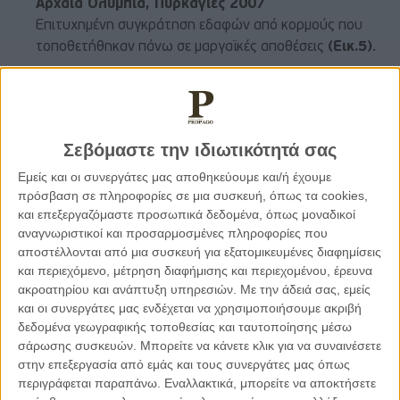
Αρχαία Ολυμπία, Πυρκαγιές 2007
Επιτυχημένη συγκράτηση εδαφών από κορμούς που
τοποθετήθηκαν πάνω σε μαργαϊκές αποθέσεις
(Εικ.5)
.
Εικ. 5.
Επιτυχής Συγκράτηση εδάφους με κορμούς στην
Αρχαία Ολυμπία
Σεβόμαστε την ιδιωτικότητά σας
ΠΕΡΙΠΤΩΣΗ 6: Κρόνιος Λόφος, Αρχαία Ολυμπία,
Εμείς και οι συνεργάτες μας αποθηκεύουμε και/ή έχουμε
Πυρκαγιές 2007
πρόσβαση σε πληροφορίες σε μια συσκευή, όπως τα cookies,
Εδαφική μάζα και κορμοί προστασίας, παρασύρθηκαν
και επεξεργαζόμαστε προσωπικά δεδομένα, όπως μοναδικοί
αναγνωριστικοί και προσαρμοσμένες πληροφορίες που
όλα μαζί προς τα κατάντη, επιφέροντας μεγάλες
αποστέλλονται από μια συσκευή για εξατομικευμένες διαφημίσεις
αλλοιώσεις στο προστατευόμενο μνημείο
(Εικ.6)
.
και περιεχόμενο, μέτρηση διαφήμισης και περιεχομένου, έρευνα
ακροατηρίου και ανάπτυξη υπηρεσιών.
Με την άδειά σας, εμείς
και οι συνεργάτες μας ενδέχεται να χρησιμοποιήσουμε ακριβή
Εικ. 6.
Καταστροφή κορμών προστασίας στην Αρχαία
δεδομένα γεωγραφικής τοποθεσίας και ταυτοποίησης μέσω
Ολυμπία
σάρωσης συσκευών. Μπορείτε να κάνετε κλικ για να συναινέσετε
στην επεξεργασία από εμάς και τους συνεργάτες μας όπως
ΠΕΡΙΠΤΩΣΗ 7: Λάερμα Ρόδος, Πυρκαγιές 2008
περιγράφεται παραπάνω. Εναλλακτικά, μπορείτε να αποκτήσετε
Κορμοί που τοποθετήθηκαν στις απότομες πλαγιές του