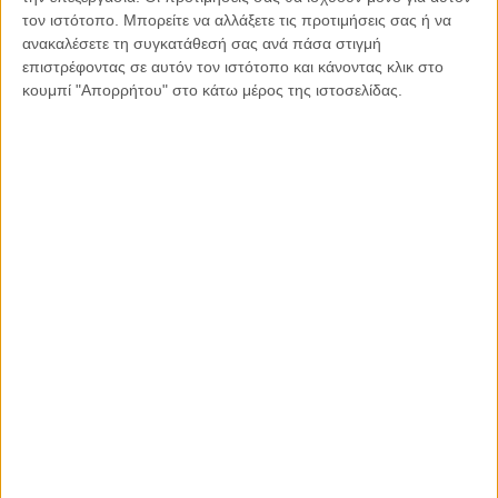
σενάριο αλλά ορθολογική ακτίνα ελπίδας πως οι καλύτερες
τον ιστότοπο. Μπορείτε να αλλάξετε τις προτιμήσεις σας ή να
μέρες είναι μπροστά μας!
ανακαλέσετε τη συγκατάθεσή σας ανά πάσα στιγμή
επιστρέφοντας σε αυτόν τον ιστότοπο και κάνοντας κλικ στο
κουμπί "Απορρήτου" στο κάτω μέρος της ιστοσελίδας.
Η Μαίρη Οικονόμου είναι Εκπαιδευτικός και Απόφ. Δημόσιας
Εκπαιδευτικής Διοίκησης
Κοινοποιήστε:
Facebook
X
LinkedIn
WhatsApp
Εκτύπωση
Διαβάστε περισσότερα: