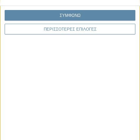
Η κρίση της προσδοκίας
Κάθε εποχή έχει τη δική της μεγάλη πολιτική κρίση. Άλλοτε ήταν η
ΣΥΜΦΩΝΩ
κρίση της νομιμοποίησης. Άλλοτε η κρίση της
αντιπροσώπευσης...
ΠΕΡΙΣΣΟΤΕΡΕΣ ΕΠΙΛΟΓΕΣ
Παρεμβάσεις
Κέλλυ Καμπάκη
Κέλλυ Καμπάκη: Η μαμά της Έμμας
γράφει για την “ισόβια καταδίκη
της”
Γιάννης Πανούσης
Οι μόνοι αθώοι