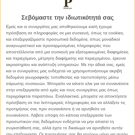
ευκαιριών”.
Είναι επιτακτικής ανάγκης οι προκάτοχοι να συνδράμουν με
Σεβόμαστε την ιδιωτικότητά σας
παντοίους τρόπους στη διαμόρφωση ισχυρών
Εμείς και οι συνεργάτες μας αποθηκεύουμε και/ή έχουμε
επαγγελματικών προσωπικοτήτων αλλά πρωτίστως να
πρόσβαση σε πληροφορίες σε μια συσκευή, όπως τα cookies,
βοηθήσουν τη νέα γενιά να έρθει πιο κοντά στο όνειρό της,
και επεξεργαζόμαστε προσωπικά δεδομένα, όπως μοναδικοί
μόνο τότε θα αποκτήσει βαθύτερο νόημα η ζωή των παιδιών
αναγνωριστικοί και προσαρμοσμένες πληροφορίες που
μας. Επιθυμούμε διακαώς μια νέα γενιά ευπροσάρμοστη και
αποστέλλονται από μια συσκευή για εξατομικευμένες διαφημίσεις
ευέλικτη, κρίσιμη παράμετρος διαρκούς
και περιεχόμενο, μέτρηση διαφήμισης και περιεχομένου, έρευνα
ανταγωνιστικότητας και επιτυχίας. Μια γενιά που να
ακροατηρίου και ανάπτυξη υπηρεσιών.
Με την άδειά σας, εμείς
και οι συνεργάτες μας ενδέχεται να χρησιμοποιήσουμε ακριβή
διακατέχεται από έντονη συναισθηματική νοημοσύνη και να
δεδομένα γεωγραφικής τοποθεσίας και ταυτοποίησης μέσω
επιδεικνύει αλληλεγγύη προς την κοινωνία που
σάρωσης συσκευών. Μπορείτε να κάνετε κλικ για να συναινέσετε
συνδυαλέγεται, με δεξιότητες, εφόδια και κατάλληλες
στην επεξεργασία από εμάς και τους συνεργάτες μας όπως
βάσεις ώστε το όνειρο να γίνει στόχος επιτεύξιμος. Μια γενιά
περιγράφεται παραπάνω. Εναλλακτικά, μπορείτε να αποκτήσετε
που θα βιώνει και θα εξελίσσεται σε ένα περιβάλλον ομαλό,
πρόσβαση σε πιο λεπτομερείς πληροφορίες και να αλλάξετε τις
ανθρώπινο, δίκαιο και εμπνευσμένο, σε ένα περιβάλλον που
προτιμήσεις σας πριν συναινέσετε ή να αρνηθείτε να
καθημερινά θα δίνει τις κατάλληλες βάσεις και θα δημιουργεί
συναινέσετε.
Λάβετε υπόψη ότι κάποια επεξεργασία των
προσωπικών σας δεδομένων ενδέχεται να μην απαιτεί τη
τις κατάλληλες προϋποθέσεις ειλικρινής και ουσιαστικής
συγκατάθεσή σας, αλλά έχετε το δικαίωμα να αρνηθείτε αυτήν
στήριξης. Η παραπάνω περιγραφή δεν αποτελεί ιδεατό
την επεξεργασία. Οι προτιμήσεις σας θα ισχύουν μόνο για αυτόν