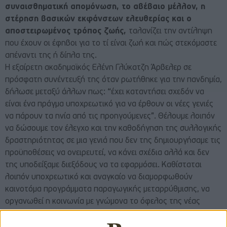
συναισθηματική απομόνωση, το αβέβαιο μέλλον, η
στέρηση βασικών εκφάνσεων ελευθερίας και ο
αποστειρωμένος τρόπος ζωής,
ταλανίζει την αντίληψη
που έχουν οι έφηβοι για το τί είναι ζωή και πώς στεκόμαστε
απέναντι της ή δίπλα της.
Η εξαίρετη ακαδημαϊκός Ελένη Γλύκατζη Άρβελερ σε
πρόσφατη συνέντευξή της όταν ρωτήθηκε για την πανδημία,
δήλωσε μεταξύ άλλων πως: “έχει καταντήσει σχεδόν να
είναι ένα πράγμα υποχρεωτικό για να έρθουν οι νέες γενιές
να πάρουν τα ηνία από τις προηγούμενες”. Θέλουμε λοιπόν
να δώσουμε τον έλεγχο και την καθοδήγηση της συλλογικής
δραστηριότητας σε μια γενιά που δεν της δημιουργήσαμε τις
προϋποθέσεις να ονειρευτεί, να κάνει σχέδια αλλά και δεν
της υποδείξαμε διεξόδους να τα εφαρμόσει. Καθίσταται
λοιπόν υποχρεωτικό και αναγκαίο να διαμορφωθούν
καινοτόμα προγράμματα παραγωγικής μεταρρύθμισης, να
οργανωθεί η κοινωνία με γνώμονα το όφελος της νέας
γενιάς, να διαμορφωθούν ποιοτικά βήματα, ώστε η “γενιά
του κορωνοϊού” να μετονομαστεί σε “γενιά των ίσων