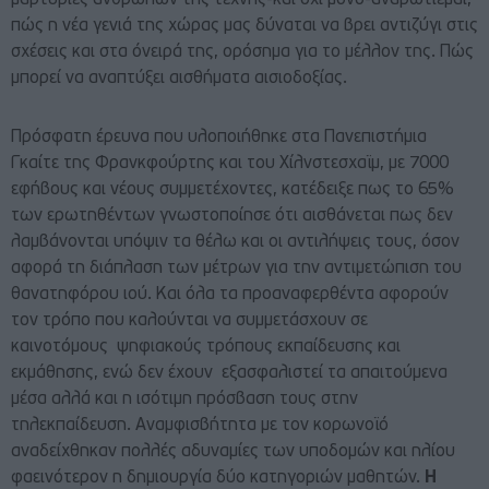
πώς η νέα γενιά της χώρας μας δύναται να βρει αντιζύγι στις
σχέσεις και στα όνειρά της, ορόσημα για το μέλλον της. Πώς
μπορεί να αναπτύξει αισθήματα αισιοδοξίας.
Πρόσφατη έρευνα που υλοποιήθηκε στα Πανεπιστήμια
Γκαίτε της Φρανκφούρτης και του Χίλνστεσχαϊμ, με 7000
εφήβους και νέους συμμετέχοντες, κατέδειξε πως το 65%
των ερωτηθέντων γνωστοποίησε ότι αισθάνεται πως δεν
λαμβάνονται υπόψιν τα θέλω και οι αντιλήψεις τους, όσον
αφορά τη διάπλαση των μέτρων για την αντιμετώπιση του
θανατηφόρου ιού. Και όλα τα προαναφερθέντα αφορούν
τον τρόπο που καλούνται να συμμετάσχουν σε
καινοτόμους ψηφιακούς τρόπους εκπαίδευσης και
εκμάθησης, ενώ δεν έχουν εξασφαλιστεί τα απαιτούμενα
μέσα αλλά και η ισότιμη πρόσβαση τους στην
τηλεκπαίδευση. Αναμφισβήτητα με τον κορωνοϊό
αναδείχθηκαν πολλές αδυναμίες των υποδομών και ηλίου
φαεινότερον η δημιουργία δύο κατηγοριών μαθητών.
Η