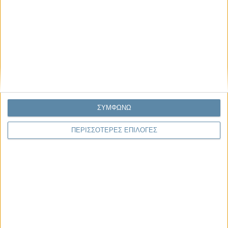
Κέλλυ Καμπάκη
Κέλλυ Καμπάκη: Η μαμά της Έμμας
γράφει για την “ισόβια καταδίκη
της”
Γιάννης Πανούσης
Οι μόνοι αθώοι
ΣΥΜΦΩΝΩ
ΠΕΡΙΣΣΟΤΕΡΕΣ ΕΠΙΛΟΓΕΣ
Αντώνιος Ντακανάλης
Τέμπη: Η Κορυφή του Παγόβουνου
μιας Κοινωνίας που βράζει