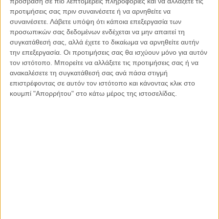
πρόσβαση σε πιο λεπτομερείς πληροφορίες και να αλλάξετε τις
Η κρίση της προσδοκίας
προτιμήσεις σας πριν συναινέσετε ή να αρνηθείτε να
συναινέσετε.
Λάβετε υπόψη ότι κάποια επεξεργασία των
Κάθε εποχή έχει τη δική της μεγάλη πολιτική κρίση. Άλλοτε ήταν η κρίση
προσωπικών σας δεδομένων ενδέχεται να μην απαιτεί τη
της νομιμοποίησης. Άλλοτε η κρίση της αντιπροσώπευσης...
συγκατάθεσή σας, αλλά έχετε το δικαίωμα να αρνηθείτε αυτήν
την επεξεργασία. Οι προτιμήσεις σας θα ισχύουν μόνο για αυτόν
τον ιστότοπο. Μπορείτε να αλλάξετε τις προτιμήσεις σας ή να
ανακαλέσετε τη συγκατάθεσή σας ανά πάσα στιγμή
επιστρέφοντας σε αυτόν τον ιστότοπο και κάνοντας κλικ στο
κουμπί "Απορρήτου" στο κάτω μέρος της ιστοσελίδας.
26.07.2026, 11:29
Ο Όλυμπος εντάχθηκε στον Κατάλογο Μνημείων
Παγκόσμιας Κληρονομιάς της UNESCO