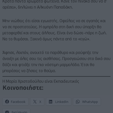
Κράτα πάντα χρώματα φωτεινά. Κάνε τον πίνακά σου να σ’
αρέσει», δηλώνει η Αλκυόνη Παπαδάκη.
Μην νιώθεις ότι είσαι εγωιστής. Οφείλεις να σε αγαπάς και
να σε προστατεύεις. Η ομπρέλα στη δική σου ύπαρξη θα
μεταφερθεί και στους άλλους. Είναι ένα δώσε–πάρε η ζωή.
Να το θυμάσαι. Ξεκινά όμως πάντα από το «εγώ».
Άφησε, λοιπόν, ανοιχτό το παράθυρο και ρούφηξε την
άνοιξη με όλες σου τις αισθήσεις. Προσγειώσου στο δικό σου
βάζο και φτιάξε την πιο νόστιμη μαρμελάδα. Έτσι θα
μπορέσεις να ζήσεις το θαύμα.
Η Μαρία Χριστοδούλου είναι Εκπαιδευτικός
Κοινοποιήστε:
Facebook
X
LinkedIn
WhatsApp
Εκτύπωση