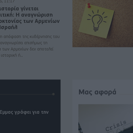
6, 11:17
ιστορία γίνεται
ιτική: Η αναγνώριση
νοκτονίας των Αρμενίων
 Ισραήλ
η απόφαση της κυβέρνησης του
 αναγνωρίσει επισήμως τη
α των Αρμενίων δεν αποτελεί
ιστορική ή..
Μας αφορά
Έμμας γράφει για την