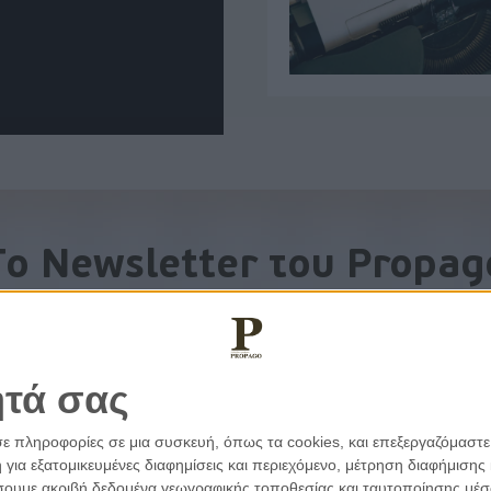
To Newsletter του Propag
Λάβετε την ανάλυση της ημέρας στο email σας
ητά σας
σε πληροφορίες σε μια συσκευή, όπως τα cookies, και επεξεργαζόμαστ
α εξατομικευμένες διαφημίσεις και περιεχόμενο, μέτρηση διαφήμισης 
οιήσουμε ακριβή δεδομένα γεωγραφικής τοποθεσίας και ταυτοποίησης μέ