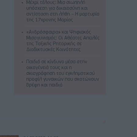
Μέχρι τέλους: Μια σιωπηλή
υπόσχεση για δικαιοσύνη και
αντίσταση στη λήθη – Η μαρτυρία
της 17χρονης Μαρίας
«Ανδρόσφαιρα» και Ψηφιακός
Μισογυνισμός: Οι Αθέατες Απειλές
της Τοξικής Ρητορικής σε
Διαδικτυακές Κοινότητες
Παιδιά σε κίνδυνο μέσα στην
οικογένειά τους και η
σκιαγράφηση του εγκληματικού
προφίλ γυναικών που σκοτώνουν
βρέφη και παιδιά