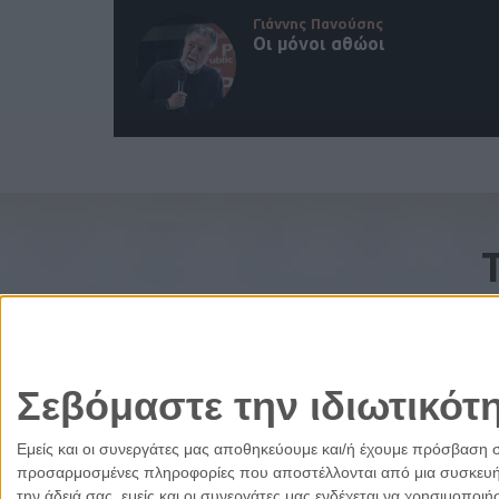
Γιάννης Πανούσης
Οι μόνοι αθώοι
Σεβόμαστε την ιδιωτικότ
Εμείς και οι συνεργάτες μας αποθηκεύουμε και/ή έχουμε πρόσβαση 
προσαρμοσμένες πληροφορίες που αποστέλλονται από μια συσκευή γι
την άδειά σας, εμείς και οι συνεργάτες μας ενδέχεται να χρησιμοπ