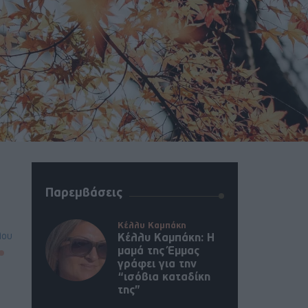
Παρεμβάσεις
Κέλλυ Καμπάκη
λου
Κέλλυ Καμπάκη: Η
μαμά της Έμμας
γράφει για την
“ισόβια καταδίκη
της”