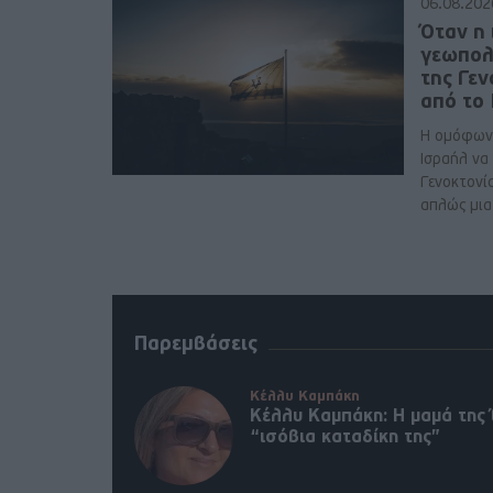
06.08.202
Όταν η 
γεωπολ
της Γε
από το
Η ομόφων
Ισραήλ να
Γενοκτονί
απλώς μια 
Παρεμβάσεις
Κέλλυ Καμπάκη
Κέλλυ Καμπάκη: Η μαμά της 
“ισόβια καταδίκη της”