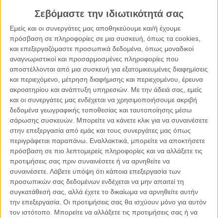
κάτω από τα θρανία. Πότε θα πραγματοποιήσεις ημερίδα
Σεβόμαστε την ιδιωτικότητά σας
επαγγελματικού προσανατολισμού δια ζώσης με
συναδέλφους με τους οποίους λίγο πριν θα έχεις έρθει σε
Εμείς και οι συνεργάτες μας αποθηκεύουμε και/ή έχουμε
αντιπαράθεση για τις αμφιλεγόμενες αξιολογήσεις…( Ας μην
πρόσβαση σε πληροφορίες σε μια συσκευή, όπως τα cookies,
και επεξεργαζόμαστε προσωπικά δεδομένα, όπως μοναδικοί
ανοίξω τώρα αυτό το κεφάλαιο). Και πολλά άλλα πότε
αναγνωριστικοί και προσαρμοσμένες πληροφορίες που
θα… Η εκπαίδευση λοιπόν φίλτατοι αναγνώστες βιώνει μια
αποστέλλονται από μια συσκευή για εξατομικευμένες διαφημίσεις
βαθιά κρίση ίσως τη βαθύτερη. Η παιδεία, αν μη τι άλλο,
και περιεχόμενο, μέτρηση διαφήμισης και περιεχομένου, έρευνα
είναι βασικός κορμός της εκπαίδευσης. Είναι, όπως ο
ακροατηρίου και ανάπτυξη υπηρεσιών.
Με την άδειά σας, εμείς
Παρατατικός και ο Αόριστος, που έχουν πάντα αύξηση,
και οι συνεργάτες μας ενδέχεται να χρησιμοποιήσουμε ακριβή
χωρίς αύξηση δεν μπορεί να ναι Παρατατικός και Αόριστος.
δεδομένα γεωγραφικής τοποθεσίας και ταυτοποίησης μέσω
Έτσι και η παιδεία δεν μπορεί να υπάρξει χωρίς εκπαίδευση
σάρωσης συσκευών. Μπορείτε να κάνετε κλικ για να συναινέσετε
στην επεξεργασία από εμάς και τους συνεργάτες μας όπως
και τούμπλαλιν.
περιγράφεται παραπάνω. Εναλλακτικά, μπορείτε να αποκτήσετε
πρόσβαση σε πιο λεπτομερείς πληροφορίες και να αλλάξετε τις
Αν αποκοπεί η μία από την άλλη θα επέλθει συννεφιά για τη
προτιμήσεις σας πριν συναινέσετε ή να αρνηθείτε να
νέα γενιά και εκεί θα λέγαμε “τα λέγε ο Πλάτωνας αλλά
συναινέσετε.
Λάβετε υπόψη ότι κάποια επεξεργασία των
ποιος τον άκουγε;”.
προσωπικών σας δεδομένων ενδέχεται να μην απαιτεί τη
συγκατάθεσή σας, αλλά έχετε το δικαίωμα να αρνηθείτε αυτήν
την επεξεργασία. Οι προτιμήσεις σας θα ισχύουν μόνο για αυτόν
Καλή επιφώρ(τ)ιση… με ωμέγα επίτηδες!
τον ιστότοπο. Μπορείτε να αλλάξετε τις προτιμήσεις σας ή να