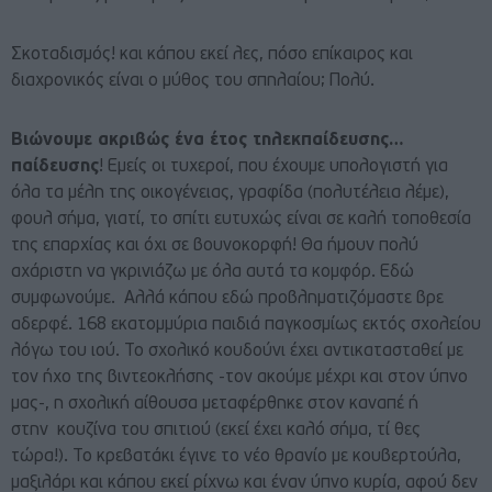
Σκοταδισμός! και κάπου εκεί λες, πόσο επίκαιρος και
διαχρονικός είναι ο μύθος του σπηλαίου; Πολύ.
Βιώνουμε ακριβώς ένα έτος τηλεκπαίδευσης…
παίδευσης
! Εμείς οι τυχεροί, που έχουμε υπολογιστή για
όλα τα μέλη της οικογένειας, γραφίδα (πολυτέλεια λέμε),
φουλ σήμα, γιατί, το σπίτι ευτυχώς είναι σε καλή τοποθεσία
της επαρχίας και όχι σε βουνοκορφή! Θα ήμουν πολύ
αχάριστη να γκρινιάζω με όλα αυτά τα κομφόρ. Εδώ
συμφωνούμε. Αλλά κάπου εδώ προβληματιζόμαστε βρε
αδερφέ. 168 εκατομμύρια παιδιά παγκοσμίως εκτός σχολείου
λόγω του ιού. Το σχολικό κουδούνι έχει αντικατασταθεί με
τον ήχο της βιντεοκλήσης -τον ακούμε μέχρι και στον ύπνο
μας-, η σχολική αίθουσα μεταφέρθηκε στον καναπέ ή
στην κουζίνα του σπιτιού (εκεί έχει καλό σήμα, τί θες
τώρα!). Το κρεβατάκι έγινε το νέο θρανίο με κουβερτούλα,
μαξιλάρι και κάπου εκεί ρίχνω και έναν ύπνο κυρία, αφού δεν