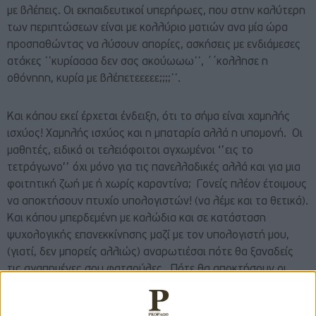
με βλέπεις. Οι εκπαιδευτικοί υπερήρωες, που στην καλύτερη
των περιπτώσεων είναι με κολλύριο ματιών ανα μία ώρα
προσπαθώντας να λύσουν απορίες, ασκήσεις με ενδιάμεσες
ατάκες ᾽᾽κυρίαααα δεν σας ακούωωω᾽᾽, ´´κολλησε η
οθόνηηη, κυρία με βλέπετεεεεε;;;;᾽᾽.
Και κάπου εκεί έρχεται ένδειξη, ότι το σήμα είναι χαμηλής
ισχύος! Χαμηλής ισχύος και η μπαταρία αλλά η υπομονή. Οι
μαθητές, ειδικά οι τελειόφοιτοι αγχωμένοι ‘’εις το
τετράγωνο’’ όχι μόνο για τις πανελλαδικές αλλά και για μια
φοιτητική ζωή με ή χωρίς καραντίνα; Γονείς πλέον έτοιμους
να αποκτήσουν πτυχίο υπολογιστών! (να λέμε και τα θετικά).
Και κάπου μπερδεμένη με καλώδια και σε κατάσταση
ψυχολογικής επανεκκίνησης μαζί με τον υπολογιστή μου,
(γιατί, δεν μπορείς αλλιώς) αναρωτιέσαι πότε θα ξαναδείς
τις αγαπημένες σου φατσούλες. Πότε θα αποκτήσουν οι
αίθουσες φωνές, χαρά, ζωγραφιές στους πίνακες και
χαρτάκια-σαΐτες καταχωνιασμένες σαν μικρός θησαυρός