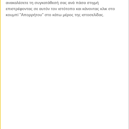
ανακαλέσετε τη συγκατάθεσή σας ανά πάσα στιγμή
επιστρέφοντας σε αυτόν τον ιστότοπο και κάνοντας κλικ στο
Κοινοποιήστε:
κουμπί "Απορρήτου" στο κάτω μέρος της ιστοσελίδας.
Facebook
X
LinkedIn
WhatsApp
Εκτύπωση
Διαβάστε περισσότερα: