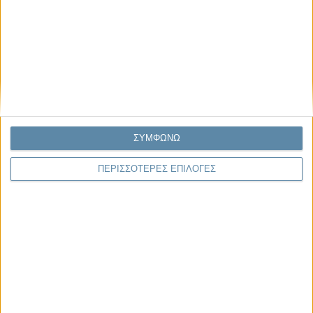
Κέλλυ Καμπάκη
Κέλλυ Καμπάκη: Η μαμά της Έμμας
γράφει για την “ισόβια καταδίκη
της”
Γιάννης Πανούσης
Οι μόνοι αθώοι
ΣΥΜΦΩΝΩ
ΠΕΡΙΣΣΟΤΕΡΕΣ ΕΠΙΛΟΓΕΣ
Αντώνιος Ντακανάλης
Τέμπη: Η Κορυφή του Παγόβουνου
μιας Κοινωνίας που βράζει
Ερωτήσεις