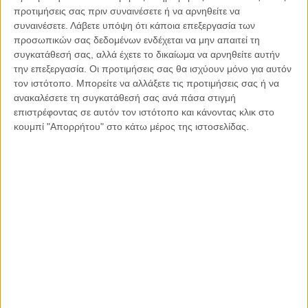
προτιμήσεις σας πριν συναινέσετε ή να αρνηθείτε να
Ζούμε σε μια παράδοξη εποχή. Ποτέ άλλοτε στην ιστορία της
συναινέσετε.
Λάβετε υπόψη ότι κάποια επεξεργασία των
ανθρωπότητας δεν είχαμε πρόσβαση σε τόση πληροφορία. Μέσα σε
προσωπικών σας δεδομένων ενδέχεται να μην απαιτεί τη
λίγα..
συγκατάθεσή σας, αλλά έχετε το δικαίωμα να αρνηθείτε αυτήν
την επεξεργασία. Οι προτιμήσεις σας θα ισχύουν μόνο για αυτόν
τον ιστότοπο. Μπορείτε να αλλάξετε τις προτιμήσεις σας ή να
ανακαλέσετε τη συγκατάθεσή σας ανά πάσα στιγμή
επιστρέφοντας σε αυτόν τον ιστότοπο και κάνοντας κλικ στο
κουμπί "Απορρήτου" στο κάτω μέρος της ιστοσελίδας.
03.08.2026, 11:15
ESG και Ναυτιλία
Η ναυτιλία βρίσκεται σε ένα ιστορικό σημείο καμπής. Για δεκαετίες