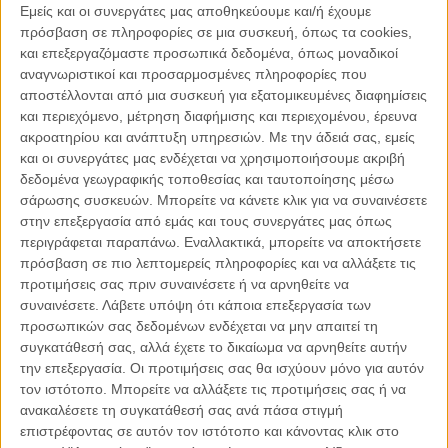
Σχεδίου «Κύπρος – το αύριο» με ορίζοντα υλοποίησης το
Εμείς και οι συνεργάτες μας αποθηκεύουμε και/ή έχουμε
πρόσβαση σε πληροφορίες σε μια συσκευή, όπως τα cookies,
2026. Το Σχέδιο περιλαμβάνει μια συνεκτική δέσμη 133
και επεξεργαζόμαστε προσωπικά δεδομένα, όπως μοναδικοί
μέτρων, 58 μεταρρυθμίσεων και 75 επενδύσεων, με την
αναγνωριστικοί και προσαρμοσμένες πληροφορίες που
εφαρμογή του Σχεδίου να έχει ήδη αρχίσει και με τους
αποστέλλονται από μια συσκευή για εξατομικευμένες διαφημίσεις
εμπλεκόμενους φορείς να εργάζονται για την υλοποίηση των
και περιεχόμενο, μέτρηση διαφήμισης και περιεχομένου, έρευνα
επενδυτικών έργων και μεταρρυθμίσεων.
ακροατηρίου και ανάπτυξη υπηρεσιών.
Με την άδειά σας, εμείς
και οι συνεργάτες μας ενδέχεται να χρησιμοποιήσουμε ακριβή
δεδομένα γεωγραφικής τοποθεσίας και ταυτοποίησης μέσω
Αυτό το φιλόδοξο σχέδιο αναμφίβολα αποτελεί μια τεράστια
σάρωσης συσκευών. Μπορείτε να κάνετε κλικ για να συναινέσετε
τεχνοκρατική αλλά και πολιτική πρόκληση. Ένα μεγάλο
στην επεξεργασία από εμάς και τους συνεργάτες μας όπως
στοίχημα που οφείλουμε και πρέπει να κερδίσουμε. Οι κύριοι
περιγράφεται παραπάνω. Εναλλακτικά, μπορείτε να αποκτήσετε
άξονες του εθνικού Σχεδίου Ανάκαμψης και Ανθεκτικότητας
πρόσβαση σε πιο λεπτομερείς πληροφορίες και να αλλάξετε τις
αφορούν επενδύσεις και μεταρρυθμίσεις στη δημόσια υγεία
προτιμήσεις σας πριν συναινέσετε ή να αρνηθείτε να
και την πολιτική προστασία, την πράσινη οικονομία, την
συναινέσετε.
Λάβετε υπόψη ότι κάποια επεξεργασία των
προσωπικών σας δεδομένων ενδέχεται να μην απαιτεί τη
ανταγωνιστικότητα και την ανθεκτικότητα της οικονομίας,
συγκατάθεσή σας, αλλά έχετε το δικαίωμα να αρνηθείτε αυτήν
τη ψηφιακή μετάβαση και θέματα αγοράς εργασίας.
την επεξεργασία. Οι προτιμήσεις σας θα ισχύουν μόνο για αυτόν
τον ιστότοπο. Μπορείτε να αλλάξετε τις προτιμήσεις σας ή να
Η ανάπτυξη βέβαια δεν έρχεται μόνο με οικονομικούς
ανακαλέσετε τη συγκατάθεσή σας ανά πάσα στιγμή
πόρους. Προέρχεται κυρίως από τις μεταρρυθμίσεις. Οι
επιστρέφοντας σε αυτόν τον ιστότοπο και κάνοντας κλικ στο