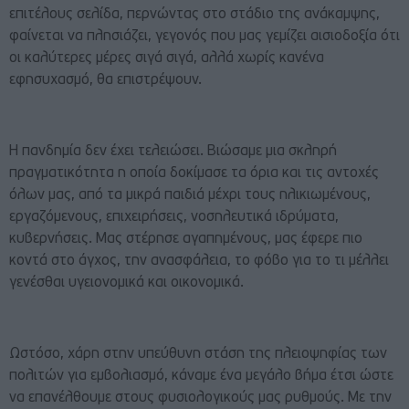
επιτέλους σελίδα, περνώντας στο στάδιο της ανάκαμψης,
φαίνεται να πλησιάζει, γεγονός που μας γεμίζει αισιοδοξία ότι
οι καλύτερες μέρες σιγά σιγά, αλλά χωρίς κανένα
εφησυχασμό, θα επιστρέψουν.
Η πανδημία δεν έχει τελειώσει. Βιώσαμε μια σκληρή
πραγματικότητα η οποία δοκίμασε τα όρια και τις αντοχές
όλων μας, από τα μικρά παιδιά μέχρι τους ηλικιωμένους,
εργαζόμενους, επιχειρήσεις, νοσηλευτικά ιδρύματα,
κυβερνήσεις. Μας στέρησε αγαπημένους, μας έφερε πιο
κοντά στο άγχος, την ανασφάλεια, το φόβο για το τι μέλλει
γενέσθαι υγειονομικά και οικονομικά.
Ωστόσο, χάρη στην υπεύθυνη στάση της πλειοψηφίας των
πολιτών για εμβολιασμό, κάναμε ένα μεγάλο βήμα έτσι ώστε
να επανέλθουμε στους φυσιολογικούς μας ρυθμούς. Με την