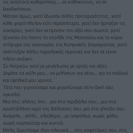
τις εκάστοτε κυβερνήσεις…. εκ καθήκοντος, να σε
διεκδικήσουν.
Μάταια όμως, γιατί έδωσαν άλλες προτεραιότητες, γιατί
κάθε φορά ήθελαν κάτι περισσότερο, γιατί δεν άρπαξαν τις
ευκαιρίες, γιατί δεν εκτίμησαν την αξία σου σωστά, γιατί
ξέχασαν ότι ήσουν το στολίδι της Μεσογείου και το κύριο
στήριγμα της οικονομίας της Κυπριακής Δημοκρατίας, γιατί
ανέπτυξαν άλλες παραλιακές περιοχές και δεν σε είχαν
πλέον ανάγκη.
Σε λατρεύω γιατί με μεγάλωσες με αρχές και αξίες.
Διψάνε τα χείλη μου… να μιλήσουν για σένα… για τα παιδικά
και εφηβικά μου χρονια.
Τότε που γυρνούσαμε και μεγαλώναμε στην δική σου
αγκαλιά.
Μια στις αλάνες σου .. μια στα περιβόλια σου… μια στα
κρυστάλλινα νερά της θάλασσας σου, μια στα γήπεδα σου.
Ανέμελα… απλά… ελεύθερα… με ασφάλεια, χωρίς φόβο,
χωρίς κομπιούτερ και κινητά.
Μόλις ξεμυτίσαμε λίγο ηλικιακά…. στις καφετέριες σου, στις