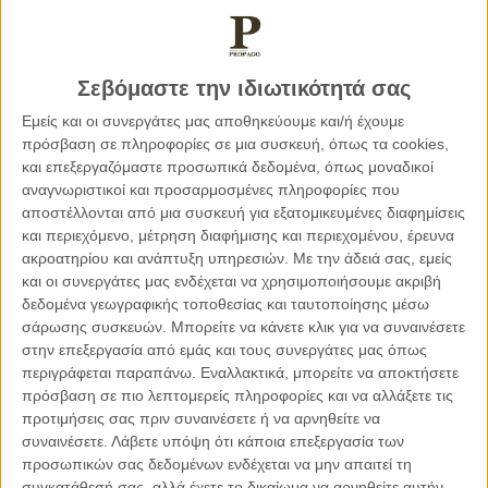
Και τι βλέπουν τα μάτια μου τώρα !!!
Θέλω να κλάψω… θέλω να βρίσω, θέλω να φωνάξω.
Όλα σήμερα ερημωμένα, οι δρόμοι χορταριασμένοι.
Διερωτώμαι κάθε τόσο αν ακόμα υπάρχει το ξύλινο ερμάρι,
Σεβόμαστε την ιδιωτικότητά σας
στο σπίτι μου, στην οδό Πορτοκαλιας 33 , στην δεξιά πόρτα,
Εμείς και οι συνεργάτες μας αποθηκεύουμε και/ή έχουμε
πάνω ψηλά που ήταν γραμμένο με πέννα “Ο Μάρκος
πρόσβαση σε πληροφορίες σε μια συσκευή, όπως τα cookies,
γεννήθηκε στις 20 Ιουλίου 1956”. Έτσι συνήθιζαν τότε. Να
και επεξεργαζόμαστε προσωπικά δεδομένα, όπως μοναδικοί
γράφουν στο ερμάρι τις ημερομηνίες γέννησης των παιδιών.
αναγνωριστικοί και προσαρμοσμένες πληροφορίες που
Πώς σε κατάντησαν έτσι;
αποστέλλονται από μια συσκευή για εξατομικευμένες διαφημίσεις
και περιεχόμενο, μέτρηση διαφήμισης και περιεχομένου, έρευνα
Εσύ ήσουν πρώτη σ’ όλα. Στον πολιτισμό, στον τουρισμό,
ακροατηρίου και ανάπτυξη υπηρεσιών.
Με την άδειά σας, εμείς
στην οικονομία στην διασκέδαση…. σ’ όλα.
και οι συνεργάτες μας ενδέχεται να χρησιμοποιήσουμε ακριβή
δεδομένα γεωγραφικής τοποθεσίας και ταυτοποίησης μέσω
σάρωσης συσκευών. Μπορείτε να κάνετε κλικ για να συναινέσετε
στην επεξεργασία από εμάς και τους συνεργάτες μας όπως
περιγράφεται παραπάνω. Εναλλακτικά, μπορείτε να αποκτήσετε
πρόσβαση σε πιο λεπτομερείς πληροφορίες και να αλλάξετε τις
προτιμήσεις σας πριν συναινέσετε ή να αρνηθείτε να
συναινέσετε.
Λάβετε υπόψη ότι κάποια επεξεργασία των
προσωπικών σας δεδομένων ενδέχεται να μην απαιτεί τη
συγκατάθεσή σας, αλλά έχετε το δικαίωμα να αρνηθείτε αυτήν