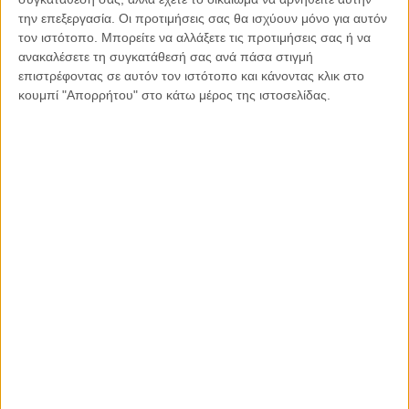
την επεξεργασία. Οι προτιμήσεις σας θα ισχύουν μόνο για αυτόν
τον ιστότοπο. Μπορείτε να αλλάξετε τις προτιμήσεις σας ή να
ανακαλέσετε τη συγκατάθεσή σας ανά πάσα στιγμή
επιστρέφοντας σε αυτόν τον ιστότοπο και κάνοντας κλικ στο
κουμπί "Απορρήτου" στο κάτω μέρος της ιστοσελίδας.
Το σπίτι μου, Οδός Πορτοκαλιάς 33 στην Αμμόχωστο, όπως είναι
σήμερα
Πες στον Τούρκο κατακτητή ότι Χίλια χρόνια και αν
περάσουν δεν πεθαίνουμε σκλάβοι.
Πες του ακόμα ότι δεν μπορεί να σε πάρει στους ώμους και
να φύγει, να σε κάνει κομμάτι της Τουρκίας, όπως θέλει να
κάνει όλη την σκλαβωμενη γη μας.
Το φρούριο της Καντάρας από την σκλαβωμένη οροσειρά
του Πενταδάκτυλου ατενίζει ακόμα από ψηλά όλη την
επαρχία και το μοναστήρι του Αποστόλου Αντρέα