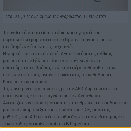
Στο ΓΣΕ με την 2η ομάδα της Ανόρθωσης. 17 ετων τότε
Τα ανθεστήρια στο ίδιο στάδιο και η γιορτή του
πορτοκαλιού μπροστά από το Πρώτο Γυμνάσιο με το
στολισμένο κήπο και τις δεξαμενές.
Η γιορτή του κατακλυσμού, Αγίου Πνεύματος αλλιώς,
μπροστά στην Γλώσσα όπου και πάλι γινόταν το
αδιαχώρητο τα βράδια, ενώ την ημέρα ο θόρυβος των
σκαφών από τους αγώνες ταχύτητας στην θάλασσα,
βοούσε στην παραλία.
Τις νυκτερινες προπονήσεις με την ΑΕΚ Αμμοχώστου, τις
προπονήσεις και τα παιγνίδια με την Ανόρθωση.
Ακόμα ζω την είσοδο μου και την στάθμευση του ποδηλάτου
μου στον χώρο δεξιά της εισόδου του ΓΣΕ, όπου ως
μαθητές του Α Γυμνασίου σταθμεύαμε τα ποδήλατα μας και
την είσοδο μου κάθε πρωί στο Β Γυμνάσιο.