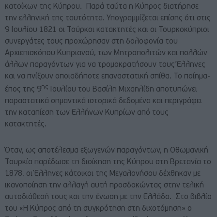
κατοίκων της Κύπρου.
Παρά ταύτα η Κύπρος διατήρησε
την ελληνική της ταυτότητα. Υπογραμμίζεται επίσης ότι στις
9 Ιουλίου 1821 οι Τούρκοι κατακτητές και οι Τουρκοκύπριοι
συνεργάτες τους προχώρησαν στη δολοφονία του
Αρχιεπισκόπου Κυπριανού, των Μητροπολιτών και πολλών
άλλων παραγόντων για να τρομοκρατήσουν τους Έλληνες
και να πνίξουν οποιαδήποτε επαναστατική σπίθα. Το ποίημα-
ης
έπος της 9
Ιουλίου του Βασίλη Μιχαηλίδη αποτυπώνει
παραστατικά σημαντικά ιστορικά δεδομένα και περιγράφει
την καταπίεση των Ελλήνων Κυπρίων από τους
κατακτητές.
Όταν, ως αποτέλεσμα εξωγενών παραγόντων, η Οθωμανική
Τουρκία παρέδωσε τη διοίκηση της Κύπρου στη Βρετανία το
1878, οι Έλληνες κάτοικοι της Μεγαλονήσου δέχθηκαν με
ικανοποίηση την αλλαγή αυτή προσδοκώντας στην τελική
αυτοδιάθεσή τους και την
ένωση με την Ελλάδα. Στο βιβλίο
του «Η Κύπρος από τη συγκρότηση στη διχοτόμηση» ο