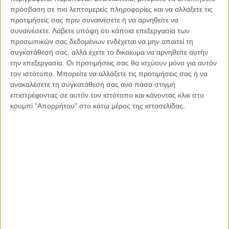
πρόσβαση σε πιο λεπτομερείς πληροφορίες και να αλλάξετε τις
στόχος της ένωσης δεν επιτεύχθηκε αλλά το δοτό Σύνταγμα
προτιμήσεις σας πριν συναινέσετε ή να αρνηθείτε να
έδινε υπερβολικά προνόμια στην τουρκική μειονότητα, η
συναινέσετε.
Λάβετε υπόψη ότι κάποια επεξεργασία των
οποία είχε αντιταχθεί στον αγώνα της ΕΟΚΑ στηρίζοντας τις
προσωπικών σας δεδομένων ενδέχεται να μην απαιτεί τη
αποικιοκρατικές δυνάμεις. Παρά τα υπερβολικά προνόμια
συγκατάθεσή σας, αλλά έχετε το δικαίωμα να αρνηθείτε αυτήν
που απέκτησαν οι Τουρκοκύπριοι υπέσκαπταν το νόμιμο
την επεξεργασία. Οι προτιμήσεις σας θα ισχύουν μόνο για αυτόν
κράτος με τη στήριξη της Τουρκίας.
τον ιστότοπο. Μπορείτε να αλλάξετε τις προτιμήσεις σας ή να
ανακαλέσετε τη συγκατάθεσή σας ανά πάσα στιγμή
επιστρέφοντας σε αυτόν τον ιστότοπο και κάνοντας κλικ στο
Μετά τις διακοινοτικές συγκρούσεις του 1963-64 οι
κουμπί "Απορρήτου" στο κάτω μέρος της ιστοσελίδας.
Τουρκοκύπριοι αποχώρησαν από το κράτος. Το Ψήφισμα
186 του Συμβουλίου Ασφαλείας του Μαρτίου του 1964
αποτέλεσε μια μεγάλη νίκη για την Κυπριακή Δημοκρατία και
ήττα για την Τουρκία. Η ελληνοκυπριακή πλευρά δεν
αξιοποίησε επαρκώς τις νέες συνθήκες καθώς και την
Έκθεση του ειδικού αντιπροσώπου του ΓΓ του
ΟΗΕ, Galo Plazza, του 1965 που κατ’ ουσίαν προέκρινε ένα
ενιαίο κράτος τονίζοντας ότι δεν υπήρχε η γεωγραφική
βάση στην Κύπρο για ένα ομοσπονδιακό πολίτευμα.