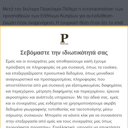
Μετά τον δεύτερο Παγκόσμιο Πόλεμο η εντατικοποίηση των
προσπαθειών των Ελλήνων Κυπρίων για αυτοδιάθεση-
ένωση ήταν αναμενόμενη. Η τουρκική θέση ήταν ότι το νησί
έπρεπε «να επιστραφεί στην Τουρκία». Η διχοτόμηση
θεωρείτο από τους Τούρκους της Κύπρου ως ένας
συμβιβασμός. Κατά τη διάρκεια του αγώνα της ΕΟΚΑ οι
Βρετανικές αποικιοκρατικές αρχές επιστράτευσαν
Σεβόμαστε την ιδιωτικότητά σας
Τουρκοκύπριους επικουρικούς αστυνομικούς
στην
Εμείς και οι συνεργάτες μας αποθηκεύουμε και/ή έχουμε
προσπάθειά τους να καταπνίξουν την επανάσταση.
πρόσβαση σε πληροφορίες σε μια συσκευή, όπως τα cookies,
και επεξεργαζόμαστε προσωπικά δεδομένα, όπως μοναδικοί
αναγνωριστικοί και προσαρμοσμένες πληροφορίες που
Οι Συμφωνίες Ζυρίχης-Λονδίνου οι οποίες οδήγησαν στη
αποστέλλονται από μια συσκευή για εξατομικευμένες διαφημίσεις
δημιουργία της Κυπριακής Δημοκρατίας ήταν εν πολλοίς
και περιεχόμενο, μέτρηση διαφήμισης και περιεχομένου, έρευνα
αποτέλεσμα του ανισοζυγίου δυνάμεων στην Ανατολική
ακροατηρίου και ανάπτυξη υπηρεσιών.
Με την άδειά σας, εμείς
Μεσόγειο. Το δοτό Σύνταγμα παρέπεμπε σε μια δυαρχία, σε
και οι συνεργάτες μας ενδέχεται να χρησιμοποιήσουμε ακριβή
μια μορφή διοικητικής ομοσπονδίας. Υπήρχαν πολλά
δεδομένα γεωγραφικής τοποθεσίας και ταυτοποίησης μέσω
προβλήματα λειτουργικότητας. Πάνω απ’ όλα όμως το
σάρωσης συσκευών. Μπορείτε να κάνετε κλικ για να συναινέσετε
νεοσύστατο κράτος αντιμετώπιζε σοβαρά προβλήματα
στην επεξεργασία από εμάς και τους συνεργάτες μας όπως
περιγράφεται παραπάνω. Εναλλακτικά, μπορείτε να αποκτήσετε
νομιμοποίησης. Οι Έλληνες θεωρούσαν ότι όχι μόνο ο