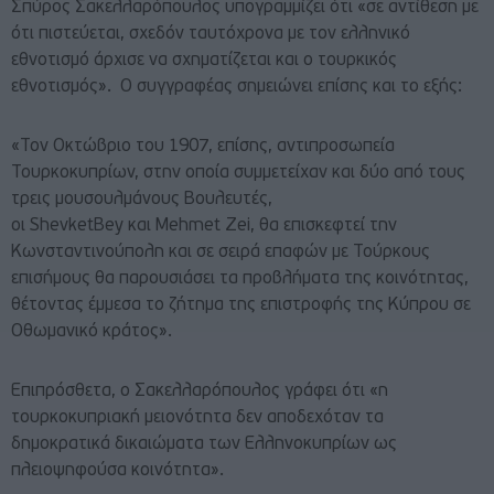
Σπύρος Σακελλαρόπουλος υπογραμμίζει ότι «σε αντίθεση με
ότι πιστεύεται, σχεδόν ταυτόχρονα με τον ελληνικό
εθνοτισμό άρχισε να σχηματίζεται και ο τουρκικός
εθνοτισμός». Ο συγγραφέας σημειώνει επίσης και το εξής:
«Τον Οκτώβριο του 1907, επίσης, αντιπροσωπεία
Τουρκοκυπρίων, στην οποία συμμετείχαν και δύο από τους
τρεις μουσουλμάνους Βουλευτές,
οι ShevketBey και Mehmet Zei, θα επισκεφτεί την
Κωνσταντινούπολη και σε σειρά επαφών με Τούρκους
επισήμους θα παρουσιάσει τα προβλήματα της κοινότητας,
θέτοντας έμμεσα το ζήτημα της επιστροφής της Κύπρου σε
Οθωμανικό κράτος».
Επιπρόσθετα, ο Σακελλαρόπουλος γράφει ότι «η
τουρκοκυπριακή μειονότητα δεν αποδεχόταν τα
δημοκρατικά δικαιώματα των Ελληνοκυπρίων ως
πλειοψηφούσα κοινότητα».