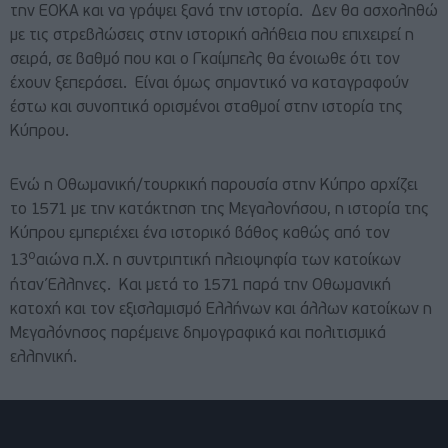
την ΕΟΚΑ και να γράψει ξανά την ιστορία. Δεν θα ασχοληθώ
με τις στρεβλώσεις στην ιστορική αλήθεια που επιχειρεί η
σειρά, σε βαθμό που και ο Γκαίμπελς θα ένοιωθε ότι τον
έχουν ξεπεράσει. Είναι όμως σημαντικό να καταγραφούν
έστω και συνοπτικά ορισμένοι σταθμοί στην ιστορία της
Κύπρου.
Ενώ η Οθωμανική/τουρκική παρουσία στην Κύπρο αρχίζει
το 1571 με την κατάκτηση της Μεγαλονήσου, η ιστορία της
Κύπρου εμπεριέχει ένα ιστορικό βάθος καθώς από τον
ο
13
αιώνα π.Χ. η συντριπτική πλειοψηφία των κατοίκων
ήταν Έλληνες. Και μετά το 1571 παρά την Οθωμανική
κατοχή και τον εξισλαμισμό Ελλήνων και άλλων κατοίκων η
Μεγαλόνησος παρέμεινε δημογραφικά και πολιτισμικά
ελληνική.