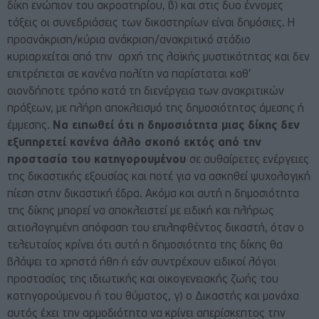
δίκη ενώπιον του ακροατηρίου, β) και στις δυο έννομες
τάξεις οι συνεδριάσεις των δικαστηρίων είναι δημόσιες. Η
προανάκριση/κύρια ανάκριση/ανακριτικό στάδιο
κυριαρχείται από την αρχή της λαϊκής μυστικότητας και δεν
επιτρέπεται σε κανένα πολίτη να παρίσταται καθ’
οιονδήποτε τρόπο κατά τη διενέργεια των ανακριτικών
πράξεων, με πλήρη αποκλεισμό της δημοσιότητας άμεσης ή
έμμεσης.
Να ειπωθεί ότι η δημοσιότητα μιας δίκης δεν
εξυπηρετεί κανένα άλλο σκοπό εκτός από την
προστασία του κατηγορουμένου
σε αυθαίρετες ενέργειες
της δικαστικής εξουσίας και ποτέ για να ασκηθεί ψυχολογική
πίεση στην δικαστική έδρα. Ακόμα και αυτή η δημοσιότητα
της δίκης μπορεί να αποκλειστεί με ειδική και πλήρως
αιτιολογημένη απόφαση του επιληφθέντος δικαστή, όταν ο
τελευταίος κρίνει ότι αυτή η δημοσιότητα της δίκης θα
βλάψει τα χρηστά ήθη ή εάν συντρέχουν ειδικοί λόγοι
προστασίας της ιδιωτικής και οικογενειακής ζωής του
κατηγορούμενου ή του θύματος, γ) ο Δικαστής και μονάχα
αυτός έχει την αρμοδιότητα να κρίνει απερίσκεπτος την