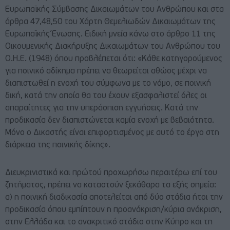
Ευρωπαϊκής Σύμβασης Δικαιωμάτων του Ανθρώπου και στα
άρθρα 47,48,50 του Χάρτη Θεμελιωδών Δικαιωμάτων της
Ευρωπαϊκής Ένωσης. Ειδική μνεία κάνω στο άρθρο 11 της
Οικουμενικής Διακήρυξης Δικαιωμάτων του Ανθρώπου του
Ο.Η.Ε. (1948) όπου προβλέπεται ότι: «Κάθε κατηγορούμενος
για ποινικό αδίκημα πρέπει να θεωρείται αθώος μέχρι να
διαπιστωθεί η ενοχή του σύμφωνα με το νόμο, σε ποινική
δική, κατά την οποία θα του έχουν εξασφαλιστεί όλες οι
απαραίτητες για την υπεράσπιση εγγυήσεις. Κατά την
προδικασία δεν διαπιστώνεται καμία ενοχή με βεβαιότητα.
Μόνο ο Δικαστής είναι επιφορτισμένος με αυτό το έργο στη
διάρκεια της ποινικής δίκης».
Διευκρινιστικά και πρώτού προχωρήσω περαιτέρω επί του
ζητήματος, πρέπει να καταστούν ξεκάθαρα τα εξής σημεία:
α) η ποινική διαδικασία αποτελείται από δύο στάδια ήτοι την
προδικασία όπου εμπίπτουν η προανάκριση/κύρια ανάκριση,
στην Ελλάδα και το ανακριτικό στάδιο στην Κύπρο και τη