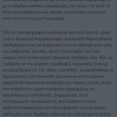
ελευθερία της έκφρασης για όλους και είναι επιφορτισμένα
με το δημόσιο καθήκον ενημέρωσης του Λαού. Για αυτό το
λόγο καταλαμβάνουν και εθνικές συχνότητες ανήκουσες
στην εκάστοτε κρατική κυριαρχία.
Όλο το προπεριγραφέν οικοδόμημα φαντάζει ιδεατό, ειδικά
όταν η δικαστική δημοσιογραφία προσεγγίζει θέματα βαριάς
εγκληματικότητας με διακριτικότητα και σεβασμό στην αξία
του ανθρώπου. Ωστόσο, αυτή η συνύπαρξη των δύο
κόσμων αντί να λειτουργεί αρμονικά, απολείπει λίγο λίγο τις
ταχθείσες εκ της κείμενης νομοθεσίας ισορροπίες. Έχουμε
καταστεί θιασώτες της τάσης των Μ.Μ.Ε. να προσπαθούν να
σφετεριστούν την δικαστική εξουσία και να απονείμουν
παράλληλη δικαιοσύνη σχολιάζοντας νομικές πτυχές χωρίς
την απαραίτητη νομική κατάρτιση προκειμένου να
προσελκύσουν τηλεθεατές. Σημειώνεται, ότι η
αναπαραγωγή του γεγονότος αυτή καθεαυτή είναι
ορθότατη προκειμένου να πληροφορηθεί η κοινή γνώμη
αλλά μόνο όταν λαμβάνει χώρα με τον ενδεδειγμένο τρόπο