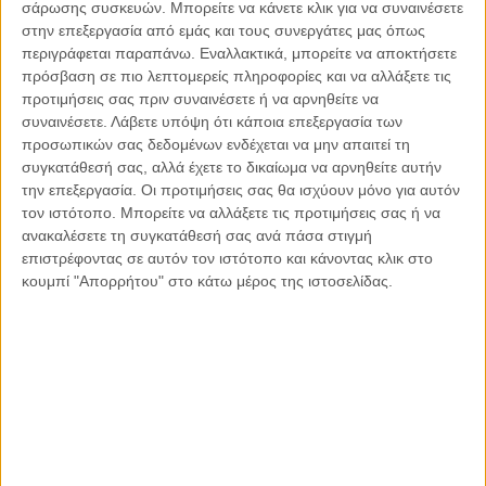
σάρωσης συσκευών. Μπορείτε να κάνετε κλικ για να συναινέσετε
εκδοθεί δικαστική απόφαση αποτελεί παραβίαση του άρθρου
στην επεξεργασία από εμάς και τους συνεργάτες μας όπως
6 παρ. 2 (τεκμήριο αθωότητας) της ΕΣΔΑ. Το Στρασβούργο
περιγράφεται παραπάνω. Εναλλακτικά, μπορείτε να αποκτήσετε
έκρινε ειδικότερα ότι ο εκπρόσωπος τύπου του δικαστηρίου
πρόσβαση σε πιο λεπτομερείς πληροφορίες και να αλλάξετε τις
προτιμήσεις σας πριν συναινέσετε ή να αρνηθείτε να
είχε ανακοινώσει την προσωπική του άποψη για την ενοχή
συναινέσετε.
Λάβετε υπόψη ότι κάποια επεξεργασία των
του προσφεύγοντος στο κοινό πριν εκδώσει την απόφαση
προσωπικών σας δεδομένων ενδέχεται να μην απαιτεί τη
του το Εφετείο. Το δικαστήριο υπενθύμισε ότι η
συγκατάθεσή σας, αλλά έχετε το δικαίωμα να αρνηθείτε αυτήν
μεταγενέστερη καταδίκη του δεν επηρέαζε το δικαίωμα στο
την επεξεργασία. Οι προτιμήσεις σας θα ισχύουν μόνο για αυτόν
τεκμήριο αθωότητας, το οποίο έπρεπε να τηρηθεί πριν την
τον ιστότοπο. Μπορείτε να αλλάξετε τις προτιμήσεις σας ή να
έκδοση της οποιασδήποτε δικαστικής απόφασης. Βαρύτητα
ανακαλέσετε τη συγκατάθεσή σας ανά πάσα στιγμή
έχουν και τα διατυπωθέντα στην απόφαση του ΕΔΑΑ
επιστρέφοντας σε αυτόν τον ιστότοπο και κάνοντας κλικ στο
κουμπί "Απορρήτου" στο κάτω μέρος της ιστοσελίδας.
ημερομηνίας 11.10.2016 (Turyev v Ρωσίας) σύμφωνα με την
οποία το ΕΔΑΑ έκρινε ότι αποτελούν παραβίαση του
τεκμηρίου αθωότητας του κατηγορούμενου οι δηλώσεις
εισαγγελέα στην προδικασία ότι ο κατηγορούμενος είναι
«δολοφόνος» ενός των θυμάτων και «συνένοχος στη
δολοφονία του άλλου θύματος». Κατά το ΕΔΑΑ οι
ανακοινώσεις του εισαγγελέα στα Μ.Μ.Ε. ήταν μακριά από τη
γενική και διακριτική ενημέρωση του κοινού. Αντίθετα, οι