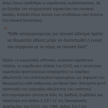
όπως έχουν προβλέψει οι νομοθετικές κωδικοποιήσεις. Ας
μη ξεχνάμε τον στιγματιστικό χαρακτήρα του ποινικού
δικαίου, δηλαδή όλων αυτών των υποθέσεων, που άγονται
στα ποινικά δικαστήρια.
“Κάθε κατηγορούμενος για ποινικό αδίκημα πρέπει
να θεωρείται αθώος μέχρι να διαπιστωθεί η ενοχή
του σύμφωνα με το νόμο, σε ποινική δική”
Εξίσου το ευρωπαϊκό, ελληνικό, κυπριακό νομοθετικό
πλαίσιο, το νομοθετικό πλαίσιο του Ο.Η.Ε. και η αντίστοιχη
νομολογία προστατεύουν απαρέγκλιτα το τεκμήριο
αθωότητας του υπόπτου/κατηγορουμένου ως έκφανση του
δικαιώματος κάθε ανθρώπου για δίκαιη δίκη. Καταρχήν ρητή
προστασία του τεκμηρίου αθωότητας του υπόπτου/
κατηγορούμενου γίνεται σε όλες τις Διεθνείς Συμβάσεις και
ειδικότερα στα άρθρα 1,3,57-12 της Οικουμενικής
Διακήρυξης του Ο.Η.Ε. του 1948, άρθρα 3,5,7 της