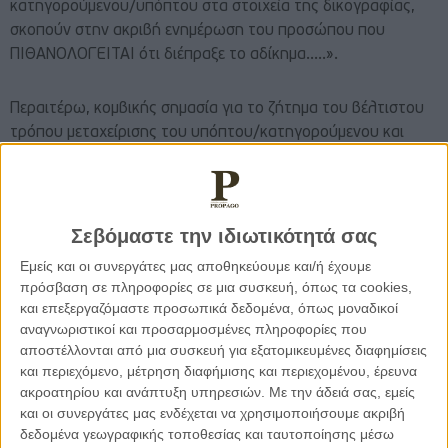
κατηγορούμενου/υπόπτου στα στοιχεία της δικογραφίας,
σκοπούν στην ακριβή ενημέρωση του προσώπου που
ΠΙΘΑΝΟΛΟΓΕΙΤΑΙ ότι διέπραξε το αδίκημα…..».
Περαιτέρω, κομβικής σημασία για το ζήτημα του βέλτιστου
τρόπου μεταχείρισης του υπόπτου/κατηγορούμενου και
θεώρησης της θέσεως αυτού από τις ανακριτικές/
εισαγγελικές αρχές, τα Μ.Μ.Ε. και την κοινή γνώμη
διαδραματίζει και η ευρωπαϊκή νομολογία, η οποία έχει
παγιώσει τις απόψεις της προς το ζήτημα αυτό παρέχοντας
Σεβόμαστε την ιδιωτικότητά σας
τις απαραίτητες κατευθύνσεις όπως κατωτέρω
Εμείς και οι συνεργάτες μας αποθηκεύουμε και/ή έχουμε
παρατίθενται. Αρχικά, πρέπει να ειπωθεί ότι το Ευρωπαϊκό
πρόσβαση σε πληροφορίες σε μια συσκευή, όπως τα cookies,
Δικαστήριο Ανθρώπινων Δικαιωμάτων έχει κρίνει ότι το
και επεξεργαζόμαστε προσωπικά δεδομένα, όπως μοναδικοί
τεκμήριο αθωότητας δεν κάμπτεται ακόμα και όταν ο
αναγνωριστικοί και προσαρμοσμένες πληροφορίες που
κατηγορούμενος προσάγεται στο Δικαστήριο με χειροπέδες
αποστέλλονται από μια συσκευή για εξατομικευμένες διαφημίσεις
και περιεχόμενο, μέτρηση διαφήμισης και περιεχομένου, έρευνα
για λόγους ασφαλείας. Διαφωτιστική είναι η απόφαση του
ακροατηρίου και ανάπτυξη υπηρεσιών.
Με την άδειά σας, εμείς
ΕΔΑΑ της 21.07.2015 (Naegoe v Ρουμανίας) σύμφωνα με
και οι συνεργάτες μας ενδέχεται να χρησιμοποιήσουμε ακριβή
την οποία η δήλωση εκπροσώπου τύπου του δικαστηρίου
δεδομένα γεωγραφικής τοποθεσίας και ταυτοποίησης μέσω
της Ρουμανίας σχετικά με την ενοχή ενός ατόμου πριν