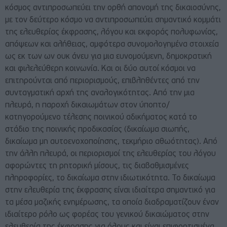
κόσμος αντιπροσωπεύει την ορθή απονομή της δικαιοσύνης,
με τον δεύτερο κόσμο να αντιπροσωπεύει σημαντικό κομμάτι
της ελευθερίας έκφρασης, λόγου και εκφοράς πολυφωνίας,
απόψεων και αλήθειας, αμφότερα συνομολογημένα στοιχεία
ως εκ των ων ουκ άνευ για μια ευνομούμενη, δημοκρατική
και φιλελεύθερη κοινωνία. Και οι δύο αυτοί κόσμοι να
επιτηρούνται από περιορισμούς, επιβληθέντες από την
συνταγματική αρχή της αναλογικότητας. Από την μια
πλευρά, η παροχή δικαιωμάτων στον ύποπτο/
κατηγορούμενο τέλεσης ποινικού αδικήματος κατά το
στάδιο της ποινικής προδικασίας (δικαίωμα σιωπής,
δικαίωμα μη αυτοενοχοποίησης, τεκμήριο αθωότητας). Από
την άλλη πλευρά, οι περιορισμοί της ελευθερίας του λόγου
αφορώντες τη ρητορική μίσους, τις διαβαθμισμένες
πληροφορίες, το δικαίωμα στην ιδιωτικότητα. Το δικαίωμα
στην ελευθερία της έκφρασης είναι ιδιαίτερα σημαντικό για
τα
μέσα μαζικής ενημέρωσης
, τα οποία διαδραματίζουν έναν
ιδιαίτερο ρόλο ως φορέας του γενικού δικαιώματος στην