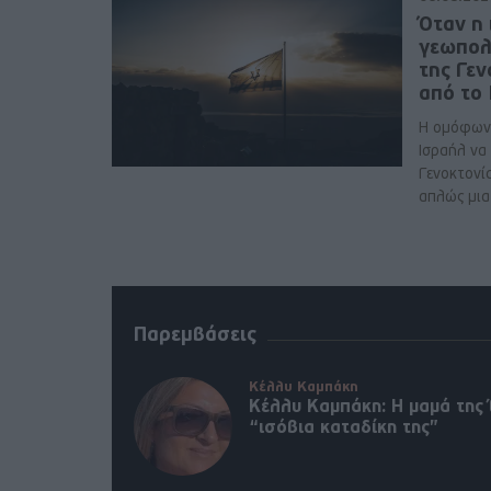
Όταν η 
γεωπολ
της Γε
από το
Η ομόφων
Ισραήλ να
Γενοκτονί
απλώς μια 
Παρεμβάσεις
Κέλλυ Καμπάκη
Κέλλυ Καμπάκη: Η μαμά της 
“ισόβια καταδίκη της”