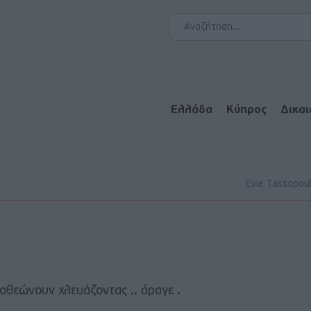
Ελλάδα
Κύπρος
Δικα
Evie Tassopou
ποθεώνουν χλευάζοντας .. άραγε .