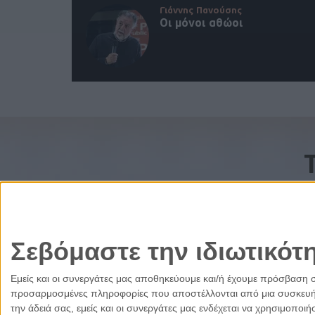
Γιάννης Πανούσης
Οι μόνοι αθώοι
Σεβόμαστε την ιδιωτικότ
Εμείς και οι συνεργάτες μας αποθηκεύουμε και/ή έχουμε πρόσβαση 
προσαρμοσμένες πληροφορίες που αποστέλλονται από μια συσκευή γι
την άδειά σας, εμείς και οι συνεργάτες μας ενδέχεται να χρησιμοπ