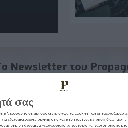
To Newsletter του Propag
Λάβετε την ανάλυση της ημέρας στο email σας
ητά σας
σε πληροφορίες σε μια συσκευή, όπως τα cookies, και επεξεργαζόμαστ
α εξατομικευμένες διαφημίσεις και περιεχόμενο, μέτρηση διαφήμισης 
οιήσουμε ακριβή δεδομένα γεωγραφικής τοποθεσίας και ταυτοποίησης μέ