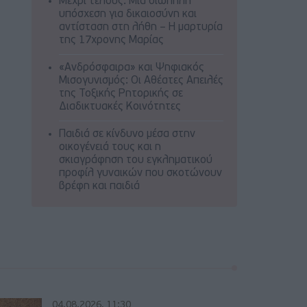
Μέχρι τέλους: Μια σιωπηλή
υπόσχεση για δικαιοσύνη και
αντίσταση στη λήθη – Η μαρτυρία
της 17χρονης Μαρίας
«Ανδρόσφαιρα» και Ψηφιακός
Μισογυνισμός: Οι Αθέατες Απειλές
της Τοξικής Ρητορικής σε
Διαδικτυακές Κοινότητες
Παιδιά σε κίνδυνο μέσα στην
οικογένειά τους και η
σκιαγράφηση του εγκληματικού
προφίλ γυναικών που σκοτώνουν
βρέφη και παιδιά
04.08.2026, 11:30