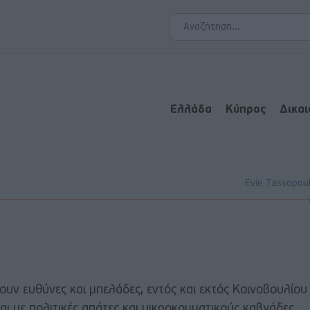
Ελλάδα
Κύπρος
Δικα
Evie Tassopou
λουν ευθύνες και μπελάδες, εντός και εκτός Κοινοβουλίου
ι με πολιτικές απάτες και μικροκομματικούς καβγάδες ..