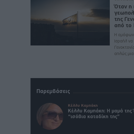
Όταν η 
γεωπολ
της Γε
από το
Η ομόφων
Ισραήλ να
Γενοκτονί
απλώς μια 
Παρεμβάσεις
Κέλλυ Καμπάκη
Κέλλυ Καμπάκη: Η μαμά της 
“ισόβια καταδίκη της”