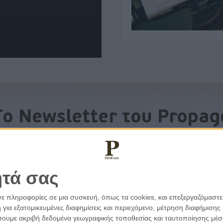
To Newsletter του Propag
Λάβετε την ανάλυση της ημέρας στο email σας
ητά σας
σε πληροφορίες σε μια συσκευή, όπως τα cookies, και επεξεργαζόμαστ
α εξατομικευμένες διαφημίσεις και περιεχόμενο, μέτρηση διαφήμισης 
οιήσουμε ακριβή δεδομένα γεωγραφικής τοποθεσίας και ταυτοποίησης μέ