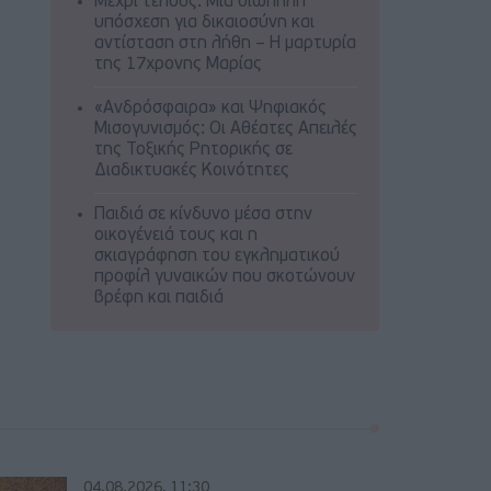
Μέχρι τέλους: Μια σιωπηλή
υπόσχεση για δικαιοσύνη και
αντίσταση στη λήθη – Η μαρτυρία
της 17χρονης Μαρίας
«Ανδρόσφαιρα» και Ψηφιακός
Μισογυνισμός: Οι Αθέατες Απειλές
της Τοξικής Ρητορικής σε
Διαδικτυακές Κοινότητες
Παιδιά σε κίνδυνο μέσα στην
οικογένειά τους και η
σκιαγράφηση του εγκληματικού
προφίλ γυναικών που σκοτώνουν
βρέφη και παιδιά
04.08.2026, 11:30