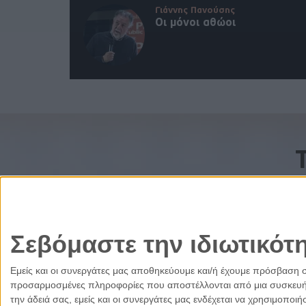
Γιάννης Πανούσης
Οι μόνοι αθώοι
Σεβόμαστε την ιδιωτικότ
Εμείς και οι συνεργάτες μας αποθηκεύουμε και/ή έχουμε πρόσβαση 
προσαρμοσμένες πληροφορίες που αποστέλλονται από μια συσκευή γι
την άδειά σας, εμείς και οι συνεργάτες μας ενδέχεται να χρησιμοπ