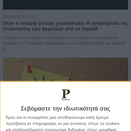
06.08.2026, 11:17
Όταν η ιστορία γίνεται γεωπολιτική: Η αναγνώριση της
Γενοκτονίας των Αρμενίων από το Ισραήλ
Η ομόφωνη απόφαση της κυβέρνησης του Ισραήλ να αναγνωρίσει
επισήμως τη Γενοκτονία των Αρμενίων δεν αποτελεί απλώς μια ιστορική
ή..
Σεβόμαστε την ιδιωτικότητά σας
Εμείς και οι συνεργάτες μας αποθηκεύουμε και/ή έχουμε
πρόσβαση σε πληροφορίες σε μια συσκευή, όπως τα cookies,
και επεξεργαζόμαστε προσωπικά δεδομένα, όπως μοναδικοί