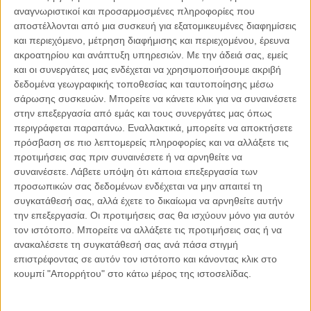
αναγνωριστικοί και προσαρμοσμένες πληροφορίες που
αποστέλλονται από μια συσκευή για εξατομικευμένες διαφημίσεις
04.08.2026, 11:30
και περιεχόμενο, μέτρηση διαφήμισης και περιεχομένου, έρευνα
Στην εποχή της κατανόησης της πληροφορίας
ακροατηρίου και ανάπτυξη υπηρεσιών.
Με την άδειά σας, εμείς
Ζούμε σε μια παράδοξη εποχή. Ποτέ άλλοτε στην ιστορία της
και οι συνεργάτες μας ενδέχεται να χρησιμοποιήσουμε ακριβή
ανθρωπότητας δεν είχαμε πρόσβαση σε τόση πληροφορία. Μέσα σε
δεδομένα γεωγραφικής τοποθεσίας και ταυτοποίησης μέσω
λίγα..
σάρωσης συσκευών. Μπορείτε να κάνετε κλικ για να συναινέσετε
στην επεξεργασία από εμάς και τους συνεργάτες μας όπως
περιγράφεται παραπάνω. Εναλλακτικά, μπορείτε να αποκτήσετε
πρόσβαση σε πιο λεπτομερείς πληροφορίες και να αλλάξετε τις
προτιμήσεις σας πριν συναινέσετε ή να αρνηθείτε να
Παρεμβάσεις
συναινέσετε.
Λάβετε υπόψη ότι κάποια επεξεργασία των
προσωπικών σας δεδομένων ενδέχεται να μην απαιτεί τη
Κέλλυ Καμπάκη
συγκατάθεσή σας, αλλά έχετε το δικαίωμα να αρνηθείτε αυτήν
Κέλλυ Καμπάκη: Η μαμά της Έμμας
την επεξεργασία. Οι προτιμήσεις σας θα ισχύουν μόνο για αυτόν
γράφει για την “ισόβια καταδίκη
τον ιστότοπο. Μπορείτε να αλλάξετε τις προτιμήσεις σας ή να
της”
ανακαλέσετε τη συγκατάθεσή σας ανά πάσα στιγμή
επιστρέφοντας σε αυτόν τον ιστότοπο και κάνοντας κλικ στο
κουμπί "Απορρήτου" στο κάτω μέρος της ιστοσελίδας.
Γιάννης Πανούσης
Οι μόνοι αθώοι