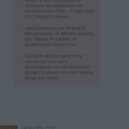
Μέχρι τέλους: Μια σιωπηλή
υπόσχεση για δικαιοσύνη και
αντίσταση στη λήθη – Η μαρτυρία
της 17χρονης Μαρίας
«Ανδρόσφαιρα» και Ψηφιακός
Μισογυνισμός: Οι Αθέατες Απειλές
της Τοξικής Ρητορικής σε
Διαδικτυακές Κοινότητες
Παιδιά σε κίνδυνο μέσα στην
οικογένειά τους και η
σκιαγράφηση του εγκληματικού
προφίλ γυναικών που σκοτώνουν
βρέφη και παιδιά
04.08.2026, 11:30