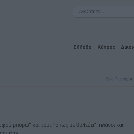
Ελλάδα
Κύπρος
Δικα
Evie Tassopou
“αφού μπορώ” και τους “όπως με βολεύει”, πλάνοι και
αρμένοι ..