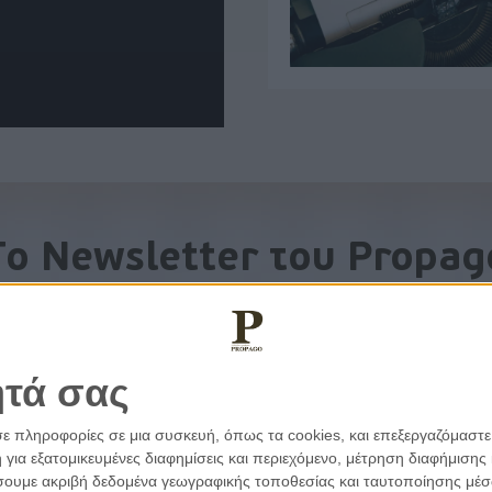
To Newsletter του Propag
Λάβετε την ανάλυση της ημέρας στο email σας
ητά σας
σε πληροφορίες σε μια συσκευή, όπως τα cookies, και επεξεργαζόμαστ
α εξατομικευμένες διαφημίσεις και περιεχόμενο, μέτρηση διαφήμισης 
οιήσουμε ακριβή δεδομένα γεωγραφικής τοποθεσίας και ταυτοποίησης μέ