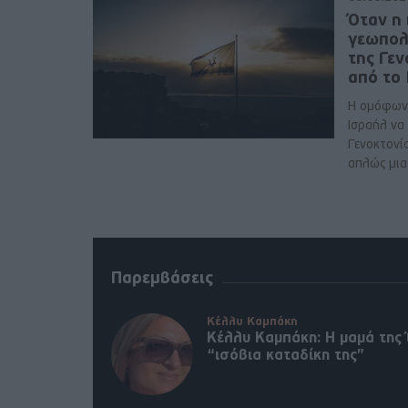
Όταν η 
γεωπολ
της Γε
από το
Η ομόφων
Ισραήλ να
Γενοκτονί
απλώς μια 
Παρεμβάσεις
Κέλλυ Καμπάκη
Κέλλυ Καμπάκη: Η μαμά της 
“ισόβια καταδίκη της”