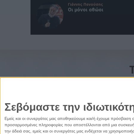
Γιάννης Πανούσης
Οι μόνοι αθώοι
Σεβόμαστε την ιδιωτικότ
Εμείς και οι συνεργάτες μας αποθηκεύουμε και/ή έχουμε πρόσβαση 
προσαρμοσμένες πληροφορίες που αποστέλλονται από μια συσκευή γι
την άδειά σας, εμείς και οι συνεργάτες μας ενδέχεται να χρησιμοπ