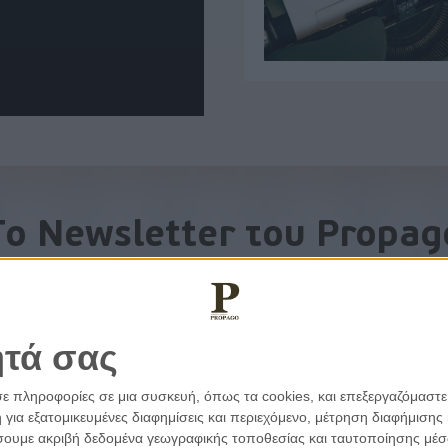
To Newsletter του Propag
Λάβετε την ανάλυση της ημέρας στο email σας
ητά σας
σε πληροφορίες σε μια συσκευή, όπως τα cookies, και επεξεργαζόμαστ
α εξατομικευμένες διαφημίσεις και περιεχόμενο, μέτρηση διαφήμισης 
οιήσουμε ακριβή δεδομένα γεωγραφικής τοποθεσίας και ταυτοποίησης μέ