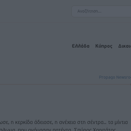
Ελλάδα
Κύπρος
Δικα
Propago Newsr
ε, η κερκίδα άδειασε, η ανέχεια στη σέντρα.. τα μίντια
άπλωμα, που ονόμασαν πατέντα. Σπύρος Χαριτάτος