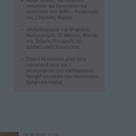
Μέχρι τέλους: Μια σιωπηλή
υπόσχεση για δικαιοσύνη και
αντίσταση στη λήθη – Η μαρτυρία
της 17χρονης Μαρίας
«Ανδρόσφαιρα» και Ψηφιακός
Μισογυνισμός: Οι Αθέατες Απειλές
της Τοξικής Ρητορικής σε
Διαδικτυακές Κοινότητες
Παιδιά σε κίνδυνο μέσα στην
οικογένειά τους και η
σκιαγράφηση του εγκληματικού
προφίλ γυναικών που σκοτώνουν
βρέφη και παιδιά
04.08.2026, 11:30