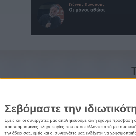
Γιάννης Πανούσης
Οι μόνοι αθώοι
Σεβόμαστε την ιδιωτικότ
Εμείς και οι συνεργάτες μας αποθηκεύουμε και/ή έχουμε πρόσβαση 
προσαρμοσμένες πληροφορίες που αποστέλλονται από μια συσκευή γι
την άδειά σας, εμείς και οι συνεργάτες μας ενδέχεται να χρησιμοπ