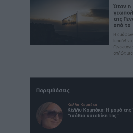
Όταν η 
γεωπολ
της Γε
από το
Η ομόφων
Ισραήλ να
Γενοκτονί
απλώς μια 
Παρεμβάσεις
Κέλλυ Καμπάκη
Κέλλυ Καμπάκη: Η μαμά της 
“ισόβια καταδίκη της”