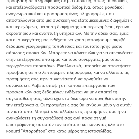
πρόσβαση σε πληροφορίες σε μια συσκευή, όπως τα cookies,
και επεξεργαζόμαστε προσωπικά δεδομένα, όπως μοναδικοί
αναγνωριστικοί και προσαρμοσμένες πληροφορίες που
αποστέλλονται από μια συσκευή για εξατομικευμένες διαφημίσεις
και περιεχόμενο, μέτρηση διαφήμισης και περιεχομένου, έρευνα
ακροατηρίου και ανάπτυξη υπηρεσιών.
Με την άδειά σας, εμείς
και οι συνεργάτες μας ενδέχεται να χρησιμοποιήσουμε ακριβή
04.08.2026, 11:30
δεδομένα γεωγραφικής τοποθεσίας και ταυτοποίησης μέσω
Στην εποχή της κατανόησης της πληροφορίας
σάρωσης συσκευών. Μπορείτε να κάνετε κλικ για να συναινέσετε
Ζούμε σε μια παράδοξη εποχή. Ποτέ άλλοτε στην ιστορία της
στην επεξεργασία από εμάς και τους συνεργάτες μας όπως
ανθρωπότητας δεν είχαμε πρόσβαση σε τόση πληροφορία. Μέσα σε
περιγράφεται παραπάνω. Εναλλακτικά, μπορείτε να αποκτήσετε
λίγα..
πρόσβαση σε πιο λεπτομερείς πληροφορίες και να αλλάξετε τις
προτιμήσεις σας πριν συναινέσετε ή να αρνηθείτε να
συναινέσετε.
Λάβετε υπόψη ότι κάποια επεξεργασία των
προσωπικών σας δεδομένων ενδέχεται να μην απαιτεί τη
συγκατάθεσή σας, αλλά έχετε το δικαίωμα να αρνηθείτε αυτήν
Παρεμβάσεις
την επεξεργασία. Οι προτιμήσεις σας θα ισχύουν μόνο για αυτόν
τον ιστότοπο. Μπορείτε να αλλάξετε τις προτιμήσεις σας ή να
ανακαλέσετε τη συγκατάθεσή σας ανά πάσα στιγμή
Κέλλυ Καμπάκη
Κέλλυ Καμπάκη: Η μαμά της Έμμας
επιστρέφοντας σε αυτόν τον ιστότοπο και κάνοντας κλικ στο
γράφει για την “ισόβια καταδίκη
κουμπί "Απορρήτου" στο κάτω μέρος της ιστοσελίδας.
της”