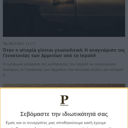
06.08.2026, 11:17
Όταν η ιστορία γίνεται γεωπολιτική: Η αναγνώριση της
Γενοκτονίας των Αρμενίων από το Ισραήλ
Η ομόφωνη απόφαση της κυβέρνησης του Ισραήλ να αναγνωρίσει
επισήμως τη Γενοκτονία των Αρμενίων δεν αποτελεί απλώς μια ιστορική
ή..
Σεβόμαστε την ιδιωτικότητά σας
Εμείς και οι συνεργάτες μας αποθηκεύουμε και/ή έχουμε