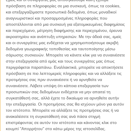
πρόσβαση σε πληροφορίες σε μια συσκευή, όπως τα cookies,
και επεξεργαζόμαστε προσωπικά δεδομένα, όπως μοναδικοί
αναγνωριστικοί και προσαρμοσμένες πληροφορίες που
αποστέλλονται από μια συσκευή για εξατομικευμένες διαφημίσεις
και περιεχόμενο, μέτρηση διαφήμισης και περιεχομένου, έρευνα
ακροατηρίου και ανάπτυξη υπηρεσιών.
Με την άδειά σας, εμείς
και οι συνεργάτες μας ενδέχεται να χρησιμοποιήσουμε ακριβή
δεδομένα γεωγραφικής τοποθεσίας και ταυτοποίησης μέσω
σάρωσης συσκευών. Μπορείτε να κάνετε κλικ για να συναινέσετε
04.08.2026, 11:30
στην επεξεργασία από εμάς και τους συνεργάτες μας όπως
Στην εποχή της κατανόησης της πληροφορίας
περιγράφεται παραπάνω. Εναλλακτικά, μπορείτε να αποκτήσετε
Ζούμε σε μια παράδοξη εποχή. Ποτέ άλλοτε στην ιστορία της
πρόσβαση σε πιο λεπτομερείς πληροφορίες και να αλλάξετε τις
ανθρωπότητας δεν είχαμε πρόσβαση σε τόση πληροφορία. Μέσα σε
προτιμήσεις σας πριν συναινέσετε ή να αρνηθείτε να
λίγα..
συναινέσετε.
Λάβετε υπόψη ότι κάποια επεξεργασία των
προσωπικών σας δεδομένων ενδέχεται να μην απαιτεί τη
συγκατάθεσή σας, αλλά έχετε το δικαίωμα να αρνηθείτε αυτήν
την επεξεργασία. Οι προτιμήσεις σας θα ισχύουν μόνο για αυτόν
τον ιστότοπο. Μπορείτε να αλλάξετε τις προτιμήσεις σας ή να
Παρεμβάσεις
ανακαλέσετε τη συγκατάθεσή σας ανά πάσα στιγμή
επιστρέφοντας σε αυτόν τον ιστότοπο και κάνοντας κλικ στο
κουμπί "Απορρήτου" στο κάτω μέρος της ιστοσελίδας.
Κέλλυ Καμπάκη