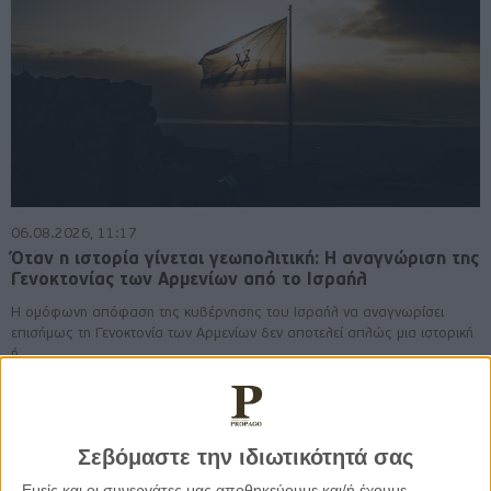
06.08.2026, 11:17
Όταν η ιστορία γίνεται γεωπολιτική: Η αναγνώριση της
Γενοκτονίας των Αρμενίων από το Ισραήλ
Η ομόφωνη απόφαση της κυβέρνησης του Ισραήλ να αναγνωρίσει
επισήμως τη Γενοκτονία των Αρμενίων δεν αποτελεί απλώς μια ιστορική
ή..
Σεβόμαστε την ιδιωτικότητά σας
Εμείς και οι συνεργάτες μας αποθηκεύουμε και/ή έχουμε