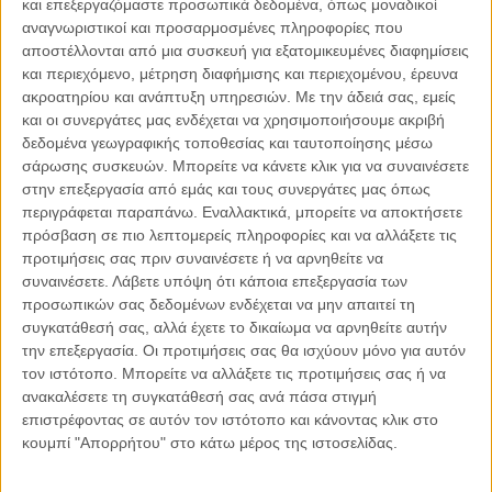
και επεξεργαζόμαστε προσωπικά δεδομένα, όπως μοναδικοί
αναγνωριστικοί και προσαρμοσμένες πληροφορίες που
αποστέλλονται από μια συσκευή για εξατομικευμένες διαφημίσεις
και περιεχόμενο, μέτρηση διαφήμισης και περιεχομένου, έρευνα
04.08.2026, 11:30
ακροατηρίου και ανάπτυξη υπηρεσιών.
Με την άδειά σας, εμείς
Στην εποχή της κατανόησης της πληροφορίας
και οι συνεργάτες μας ενδέχεται να χρησιμοποιήσουμε ακριβή
Ζούμε σε μια παράδοξη εποχή. Ποτέ άλλοτε στην ιστορία της
δεδομένα γεωγραφικής τοποθεσίας και ταυτοποίησης μέσω
ανθρωπότητας δεν είχαμε πρόσβαση σε τόση πληροφορία. Μέσα σε
σάρωσης συσκευών. Μπορείτε να κάνετε κλικ για να συναινέσετε
λίγα..
στην επεξεργασία από εμάς και τους συνεργάτες μας όπως
περιγράφεται παραπάνω. Εναλλακτικά, μπορείτε να αποκτήσετε
πρόσβαση σε πιο λεπτομερείς πληροφορίες και να αλλάξετε τις
προτιμήσεις σας πριν συναινέσετε ή να αρνηθείτε να
συναινέσετε.
Λάβετε υπόψη ότι κάποια επεξεργασία των
Παρεμβάσεις
προσωπικών σας δεδομένων ενδέχεται να μην απαιτεί τη
συγκατάθεσή σας, αλλά έχετε το δικαίωμα να αρνηθείτε αυτήν
Κέλλυ Καμπάκη
την επεξεργασία. Οι προτιμήσεις σας θα ισχύουν μόνο για αυτόν
Κέλλυ Καμπάκη: Η μαμά της Έμμας
τον ιστότοπο. Μπορείτε να αλλάξετε τις προτιμήσεις σας ή να
γράφει για την “ισόβια καταδίκη
ανακαλέσετε τη συγκατάθεσή σας ανά πάσα στιγμή
της”
επιστρέφοντας σε αυτόν τον ιστότοπο και κάνοντας κλικ στο
κουμπί "Απορρήτου" στο κάτω μέρος της ιστοσελίδας.
Γιάννης Πανούσης