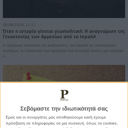
06.08.2026, 11:17
Όταν η ιστορία γίνεται γεωπολιτική: Η αναγνώριση της
Γενοκτονίας των Αρμενίων από το Ισραήλ
Η ομόφωνη απόφαση της κυβέρνησης του Ισραήλ να αναγνωρίσει
επισήμως τη Γενοκτονία των Αρμενίων δεν αποτελεί απλώς μια ιστορική
ή..
Σεβόμαστε την ιδιωτικότητά σας
Εμείς και οι συνεργάτες μας αποθηκεύουμε και/ή έχουμε
πρόσβαση σε πληροφορίες σε μια συσκευή, όπως τα cookies,