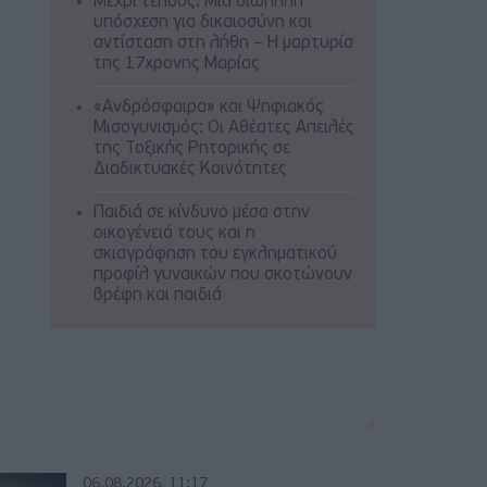
Μέχρι τέλους: Μια σιωπηλή
υπόσχεση για δικαιοσύνη και
αντίσταση στη λήθη – Η μαρτυρία
της 17χρονης Μαρίας
«Ανδρόσφαιρα» και Ψηφιακός
Μισογυνισμός: Οι Αθέατες Απειλές
της Τοξικής Ρητορικής σε
Διαδικτυακές Κοινότητες
Παιδιά σε κίνδυνο μέσα στην
οικογένειά τους και η
σκιαγράφηση του εγκληματικού
προφίλ γυναικών που σκοτώνουν
βρέφη και παιδιά
06.08.2026, 11:17