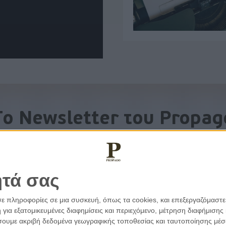
To Newsletter του Propag
Λάβετε την ανάλυση της ημέρας στο email σας
ητά σας
σε πληροφορίες σε μια συσκευή, όπως τα cookies, και επεξεργαζόμαστ
α εξατομικευμένες διαφημίσεις και περιεχόμενο, μέτρηση διαφήμισης 
οιήσουμε ακριβή δεδομένα γεωγραφικής τοποθεσίας και ταυτοποίησης μέ