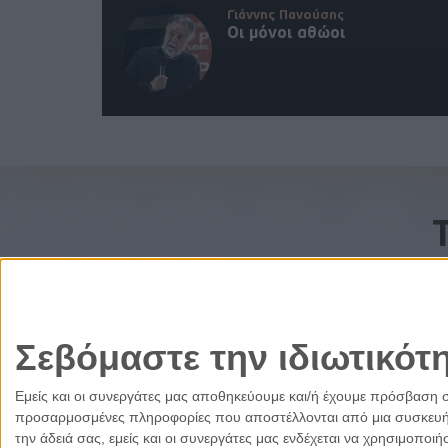
Γιάννης Πανούσης
Οι μόνοι αθώοι
Σεβόμαστε την ιδιωτικότ
Εμείς και οι συνεργάτες μας αποθηκεύουμε και/ή έχουμε πρόσβαση 
προσαρμοσμένες πληροφορίες που αποστέλλονται από μια συσκευή γι
την άδειά σας, εμείς και οι συνεργάτες μας ενδέχεται να χρησιμοπ