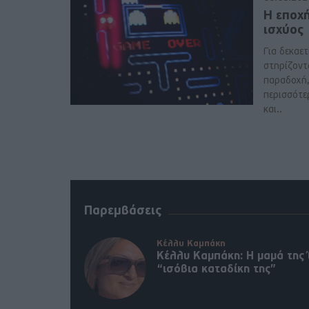
Η εποχ
ισχύος
Για δεκαετί
στηρίζοντ
παραδοχή, 
περισσότε
και..
Παρεμβάσεις
Κέλλυ Καμπάκη
Κέλλυ Καμπάκη: Η μαμά της 
“ισόβια καταδίκη της”