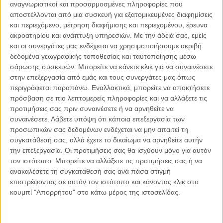
αναγνωριστικοί και προσαρμοσμένες πληροφορίες που
04.08.2026, 11:30
αποστέλλονται από μια συσκευή για εξατομικευμένες διαφημίσεις
Στην εποχή της κατανόησης της πληροφορίας
και περιεχόμενο, μέτρηση διαφήμισης και περιεχομένου, έρευνα
Ζούμε σε μια παράδοξη εποχή. Ποτέ άλλοτε στην ιστορία της
ακροατηρίου και ανάπτυξη υπηρεσιών.
Με την άδειά σας, εμείς
ανθρωπότητας δεν είχαμε πρόσβαση σε τόση πληροφορία. Μέσα σε
και οι συνεργάτες μας ενδέχεται να χρησιμοποιήσουμε ακριβή
λίγα..
δεδομένα γεωγραφικής τοποθεσίας και ταυτοποίησης μέσω
σάρωσης συσκευών. Μπορείτε να κάνετε κλικ για να συναινέσετε
στην επεξεργασία από εμάς και τους συνεργάτες μας όπως
περιγράφεται παραπάνω. Εναλλακτικά, μπορείτε να αποκτήσετε
πρόσβαση σε πιο λεπτομερείς πληροφορίες και να αλλάξετε τις
Παρεμβάσεις
προτιμήσεις σας πριν συναινέσετε ή να αρνηθείτε να
συναινέσετε.
Λάβετε υπόψη ότι κάποια επεξεργασία των
προσωπικών σας δεδομένων ενδέχεται να μην απαιτεί τη
Κέλλυ Καμπάκη
Κέλλυ Καμπάκη: Η μαμά της Έμμας
συγκατάθεσή σας, αλλά έχετε το δικαίωμα να αρνηθείτε αυτήν
γράφει για την “ισόβια καταδίκη
την επεξεργασία. Οι προτιμήσεις σας θα ισχύουν μόνο για αυτόν
της”
τον ιστότοπο. Μπορείτε να αλλάξετε τις προτιμήσεις σας ή να
ανακαλέσετε τη συγκατάθεσή σας ανά πάσα στιγμή
επιστρέφοντας σε αυτόν τον ιστότοπο και κάνοντας κλικ στο
κουμπί "Απορρήτου" στο κάτω μέρος της ιστοσελίδας.
Γιάννης Πανούσης
Οι μόνοι αθώοι