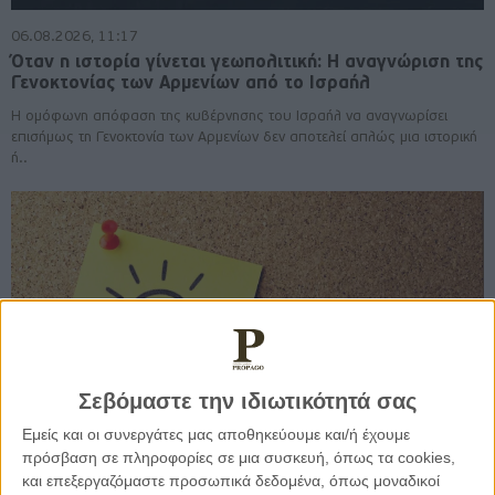
06.08.2026, 11:17
Όταν η ιστορία γίνεται γεωπολιτική: Η αναγνώριση της
Γενοκτονίας των Αρμενίων από το Ισραήλ
Η ομόφωνη απόφαση της κυβέρνησης του Ισραήλ να αναγνωρίσει
επισήμως τη Γενοκτονία των Αρμενίων δεν αποτελεί απλώς μια ιστορική
ή..
Σεβόμαστε την ιδιωτικότητά σας
Εμείς και οι συνεργάτες μας αποθηκεύουμε και/ή έχουμε
πρόσβαση σε πληροφορίες σε μια συσκευή, όπως τα cookies,
και επεξεργαζόμαστε προσωπικά δεδομένα, όπως μοναδικοί