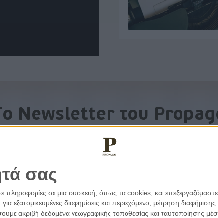
To Newsletter του Propag
Λάβετε την ανάλυση της ημέρας στο email σας
ητά σας
σε πληροφορίες σε μια συσκευή, όπως τα cookies, και επεξεργαζόμαστ
α εξατομικευμένες διαφημίσεις και περιεχόμενο, μέτρηση διαφήμισης 
οιήσουμε ακριβή δεδομένα γεωγραφικής τοποθεσίας και ταυτοποίησης μέ