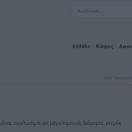
Ελλάδα
Κύπρος
Δικα
Evie Tassopou
μένοι, αναλώσιμοι ως μεγαλομανείς διάσημοι, ντεμέκ