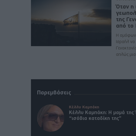
Όταν η 
γεωπολ
της Γε
από το
Η ομόφων
Ισραήλ να
Γενοκτονί
απλώς μια 
Παρεμβάσεις
Κέλλυ Καμπάκη
Κέλλυ Καμπάκη: Η μαμά της 
“ισόβια καταδίκη της”