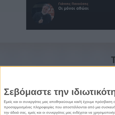
Γιάννης Πανούσης
Οι μόνοι αθώοι
Σεβόμαστε την ιδιωτικότ
Εμείς και οι συνεργάτες μας αποθηκεύουμε και/ή έχουμε πρόσβαση 
προσαρμοσμένες πληροφορίες που αποστέλλονται από μια συσκευή γι
την άδειά σας, εμείς και οι συνεργάτες μας ενδέχεται να χρησιμοπ