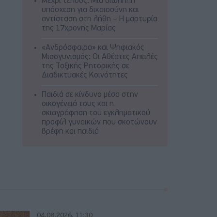
Μέχρι τέλους: Μια σιωπηλή
υπόσχεση για δικαιοσύνη και
αντίσταση στη λήθη – Η μαρτυρία
της 17χρονης Μαρίας
«Ανδρόσφαιρα» και Ψηφιακός
Μισογυνισμός: Οι Αθέατες Απειλές
της Τοξικής Ρητορικής σε
Διαδικτυακές Κοινότητες
Παιδιά σε κίνδυνο μέσα στην
οικογένειά τους και η
σκιαγράφηση του εγκληματικού
προφίλ γυναικών που σκοτώνουν
βρέφη και παιδιά
04.08.2026, 11:30