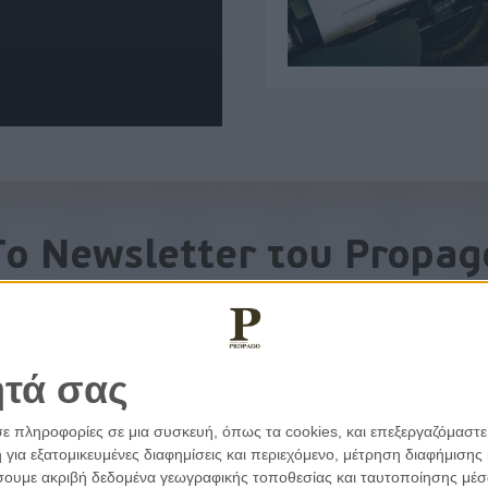
To Newsletter του Propag
Λάβετε την ανάλυση της ημέρας στο email σας
ητά σας
σε πληροφορίες σε μια συσκευή, όπως τα cookies, και επεξεργαζόμαστ
α εξατομικευμένες διαφημίσεις και περιεχόμενο, μέτρηση διαφήμισης 
οιήσουμε ακριβή δεδομένα γεωγραφικής τοποθεσίας και ταυτοποίησης μέ