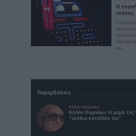
Η εποχ
ισχύος
Για δεκαετί
στηρίζοντ
παραδοχή, 
περισσότε
και..
Παρεμβάσεις
Κέλλυ Καμπάκη
Κέλλυ Καμπάκη: Η μαμά της 
“ισόβια καταδίκη της”