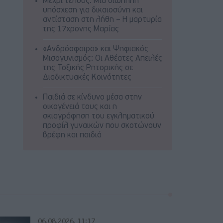
Μέχρι τέλους: Μια σιωπηλή
υπόσχεση για δικαιοσύνη και
αντίσταση στη λήθη – Η μαρτυρία
της 17χρονης Μαρίας
«Ανδρόσφαιρα» και Ψηφιακός
Μισογυνισμός: Οι Αθέατες Απειλές
της Τοξικής Ρητορικής σε
Διαδικτυακές Κοινότητες
Παιδιά σε κίνδυνο μέσα στην
οικογένειά τους και η
σκιαγράφηση του εγκληματικού
προφίλ γυναικών που σκοτώνουν
βρέφη και παιδιά
06.08.2026, 11:17