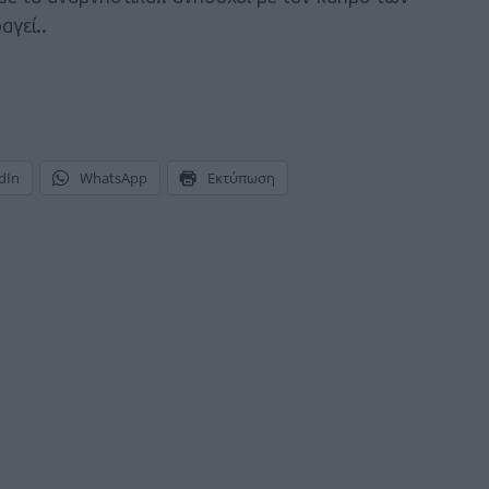
γεί..
dIn
WhatsApp
Εκτύπωση