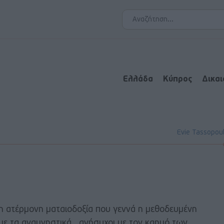
Ελλάδα
Κύπρος
Δικα
Evie Tassopou
́ η ατέρμονη ματαιοδοξία που γεννά η μεθοδευμένη
 με τα αναμνηστικά.. ανήσυχοι με τον καημό των