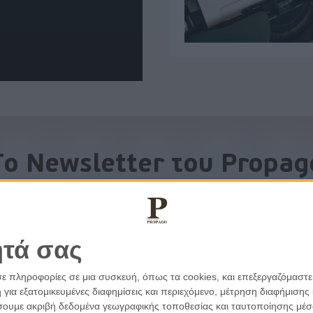
To Newsletter του Propag
Λάβετε την ανάλυση της ημέρας στο email σας
ητά σας
σε πληροφορίες σε μια συσκευή, όπως τα cookies, και επεξεργαζόμαστ
α εξατομικευμένες διαφημίσεις και περιεχόμενο, μέτρηση διαφήμισης 
οιήσουμε ακριβή δεδομένα γεωγραφικής τοποθεσίας και ταυτοποίησης μέ