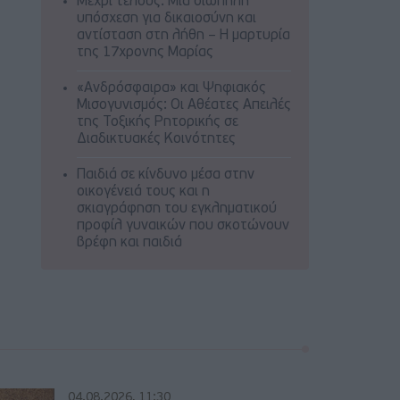
Μέχρι τέλους: Μια σιωπηλή
υπόσχεση για δικαιοσύνη και
αντίσταση στη λήθη – Η μαρτυρία
της 17χρονης Μαρίας
«Ανδρόσφαιρα» και Ψηφιακός
Μισογυνισμός: Οι Αθέατες Απειλές
της Τοξικής Ρητορικής σε
Διαδικτυακές Κοινότητες
Παιδιά σε κίνδυνο μέσα στην
οικογένειά τους και η
σκιαγράφηση του εγκληματικού
προφίλ γυναικών που σκοτώνουν
βρέφη και παιδιά
04.08.2026, 11:30