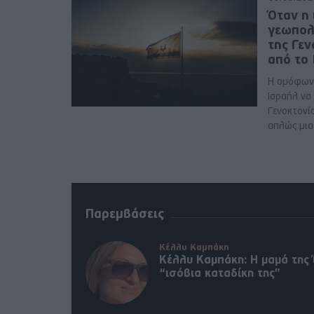
Όταν η 
γεωπολ
της Γε
από το
Η ομόφων
Ισραήλ να
Γενοκτονί
απλώς μια 
Παρεμβάσεις
Κέλλυ Καμπάκη
Κέλλυ Καμπάκη: Η μαμά της 
“ισόβια καταδίκη της”