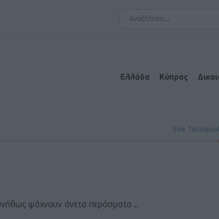
Ελλάδα
Κύπρος
Δικα
Evie Tassopou
υνήθως ψάχνουν άνετα περάσματα ..