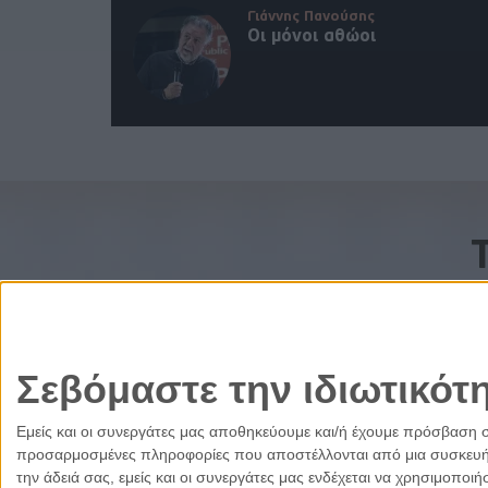
Γιάννης Πανούσης
Οι μόνοι αθώοι
Σεβόμαστε την ιδιωτικότ
Εμείς και οι συνεργάτες μας αποθηκεύουμε και/ή έχουμε πρόσβαση 
προσαρμοσμένες πληροφορίες που αποστέλλονται από μια συσκευή γι
την άδειά σας, εμείς και οι συνεργάτες μας ενδέχεται να χρησιμοπ