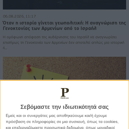
06.08.2026, 11:17
Όταν η ιστορία γίνεται γεωπολιτική: Η αναγνώριση της
Γενοκτονίας των Αρμενίων από το Ισραήλ
Η ομόφωνη απόφαση της κυβέρνησης του Ισραήλ να αναγνωρίσει
επισήμως τη Γενοκτονία των Αρμενίων δεν αποτελεί απλώς μια ιστορική
ή..
Σεβόμαστε την ιδιωτικότητά σας
Εμείς και οι συνεργάτες μας αποθηκεύουμε και/ή έχουμε
πρόσβαση σε πληροφορίες σε μια συσκευή, όπως τα cookies,
και επεξεργαζόμαστε προσωπικά δεδομένα, όπως μοναδικοί