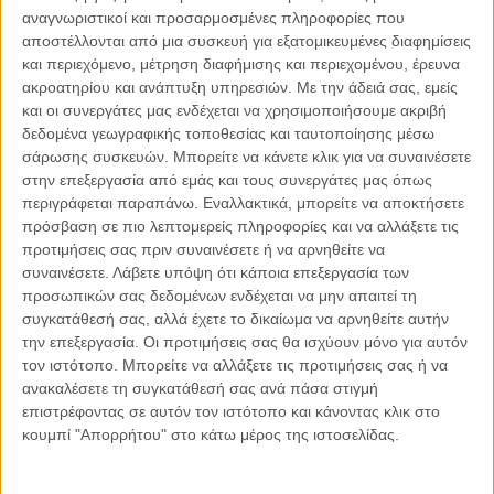
αναγνωριστικοί και προσαρμοσμένες πληροφορίες που
αποστέλλονται από μια συσκευή για εξατομικευμένες διαφημίσεις
04.08.2026, 11:30
και περιεχόμενο, μέτρηση διαφήμισης και περιεχομένου, έρευνα
Στην εποχή της κατανόησης της πληροφορίας
ακροατηρίου και ανάπτυξη υπηρεσιών.
Με την άδειά σας, εμείς
Ζούμε σε μια παράδοξη εποχή. Ποτέ άλλοτε στην ιστορία της
και οι συνεργάτες μας ενδέχεται να χρησιμοποιήσουμε ακριβή
ανθρωπότητας δεν είχαμε πρόσβαση σε τόση πληροφορία. Μέσα σε
δεδομένα γεωγραφικής τοποθεσίας και ταυτοποίησης μέσω
λίγα..
σάρωσης συσκευών. Μπορείτε να κάνετε κλικ για να συναινέσετε
στην επεξεργασία από εμάς και τους συνεργάτες μας όπως
περιγράφεται παραπάνω. Εναλλακτικά, μπορείτε να αποκτήσετε
πρόσβαση σε πιο λεπτομερείς πληροφορίες και να αλλάξετε τις
προτιμήσεις σας πριν συναινέσετε ή να αρνηθείτε να
Παρεμβάσεις
συναινέσετε.
Λάβετε υπόψη ότι κάποια επεξεργασία των
προσωπικών σας δεδομένων ενδέχεται να μην απαιτεί τη
Κέλλυ Καμπάκη
συγκατάθεσή σας, αλλά έχετε το δικαίωμα να αρνηθείτε αυτήν
Κέλλυ Καμπάκη: Η μαμά της Έμμας
την επεξεργασία. Οι προτιμήσεις σας θα ισχύουν μόνο για αυτόν
γράφει για την “ισόβια καταδίκη
τον ιστότοπο. Μπορείτε να αλλάξετε τις προτιμήσεις σας ή να
της”
ανακαλέσετε τη συγκατάθεσή σας ανά πάσα στιγμή
επιστρέφοντας σε αυτόν τον ιστότοπο και κάνοντας κλικ στο
κουμπί "Απορρήτου" στο κάτω μέρος της ιστοσελίδας.
Γιάννης Πανούσης
Οι μόνοι αθώοι