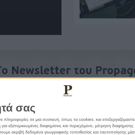
To Newsletter του Propag
Λάβετε την ανάλυση της ημέρας στο email σας
ητά σας
σε πληροφορίες σε μια συσκευή, όπως τα cookies, και επεξεργαζόμαστ
α εξατομικευμένες διαφημίσεις και περιεχόμενο, μέτρηση διαφήμισης 
οιήσουμε ακριβή δεδομένα γεωγραφικής τοποθεσίας και ταυτοποίησης μέ