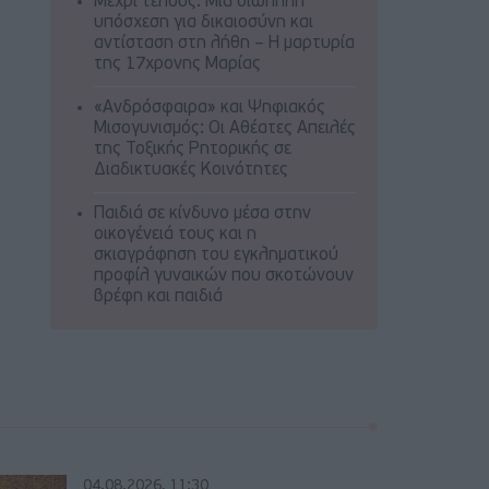
Μέχρι τέλους: Μια σιωπηλή
υπόσχεση για δικαιοσύνη και
αντίσταση στη λήθη – Η μαρτυρία
της 17χρονης Μαρίας
«Ανδρόσφαιρα» και Ψηφιακός
Μισογυνισμός: Οι Αθέατες Απειλές
της Τοξικής Ρητορικής σε
Διαδικτυακές Κοινότητες
Παιδιά σε κίνδυνο μέσα στην
οικογένειά τους και η
σκιαγράφηση του εγκληματικού
προφίλ γυναικών που σκοτώνουν
βρέφη και παιδιά
04.08.2026, 11:30