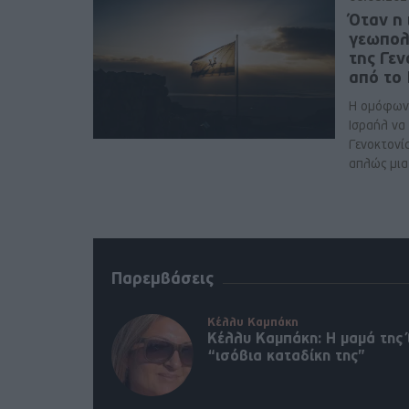
Όταν η 
γεωπολ
της Γε
από το
Η ομόφων
Ισραήλ να
Γενοκτονί
απλώς μια 
Παρεμβάσεις
Κέλλυ Καμπάκη
Κέλλυ Καμπάκη: Η μαμά της 
“ισόβια καταδίκη της”