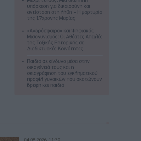
Μέχρι τέλους: Μια σιωπηλή
υπόσχεση για δικαιοσύνη και
αντίσταση στη λήθη – Η μαρτυρία
της 17χρονης Μαρίας
«Ανδρόσφαιρα» και Ψηφιακός
Μισογυνισμός: Οι Αθέατες Απειλές
της Τοξικής Ρητορικής σε
Διαδικτυακές Κοινότητες
Παιδιά σε κίνδυνο μέσα στην
οικογένειά τους και η
σκιαγράφηση του εγκληματικού
προφίλ γυναικών που σκοτώνουν
βρέφη και παιδιά
04.08.2026, 11:30