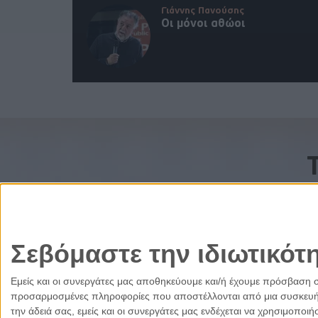
Γιάννης Πανούσης
Οι μόνοι αθώοι
Σεβόμαστε την ιδιωτικότ
Εμείς και οι συνεργάτες μας αποθηκεύουμε και/ή έχουμε πρόσβαση 
προσαρμοσμένες πληροφορίες που αποστέλλονται από μια συσκευή γι
την άδειά σας, εμείς και οι συνεργάτες μας ενδέχεται να χρησιμοπ