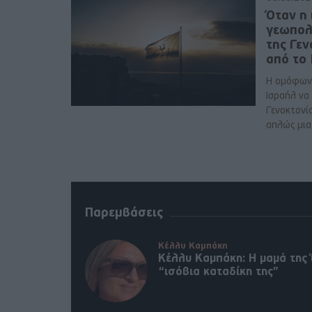
Όταν η 
γεωπολ
της Γε
από το
Η ομόφων
Ισραήλ να
Γενοκτονί
απλώς μια 
Παρεμβάσεις
Κέλλυ Καμπάκη
Κέλλυ Καμπάκη: Η μαμά της 
“ισόβια καταδίκη της”