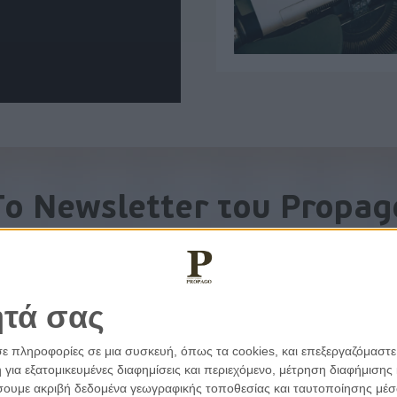
To Newsletter του Propag
Λάβετε την ανάλυση της ημέρας στο email σας
ητά σας
σε πληροφορίες σε μια συσκευή, όπως τα cookies, και επεξεργαζόμαστ
α εξατομικευμένες διαφημίσεις και περιεχόμενο, μέτρηση διαφήμισης 
οιήσουμε ακριβή δεδομένα γεωγραφικής τοποθεσίας και ταυτοποίησης μέ