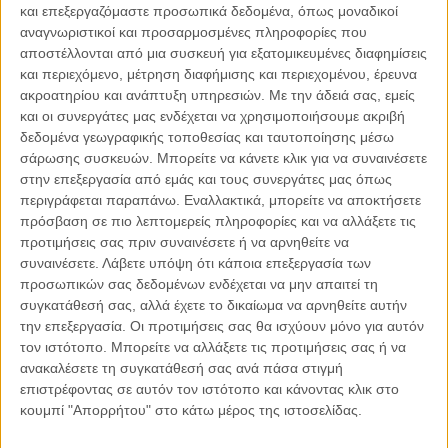
και επεξεργαζόμαστε προσωπικά δεδομένα, όπως μοναδικοί
αναγνωριστικοί και προσαρμοσμένες πληροφορίες που
αποστέλλονται από μια συσκευή για εξατομικευμένες διαφημίσεις
και περιεχόμενο, μέτρηση διαφήμισης και περιεχομένου, έρευνα
ακροατηρίου και ανάπτυξη υπηρεσιών.
Με την άδειά σας, εμείς
04.08.2026, 11:30
και οι συνεργάτες μας ενδέχεται να χρησιμοποιήσουμε ακριβή
Στην εποχή της κατανόησης της πληροφορίας
δεδομένα γεωγραφικής τοποθεσίας και ταυτοποίησης μέσω
Ζούμε σε μια παράδοξη εποχή. Ποτέ άλλοτε στην ιστορία της
σάρωσης συσκευών. Μπορείτε να κάνετε κλικ για να συναινέσετε
ανθρωπότητας δεν είχαμε πρόσβαση σε τόση πληροφορία. Μέσα σε
στην επεξεργασία από εμάς και τους συνεργάτες μας όπως
λίγα..
περιγράφεται παραπάνω. Εναλλακτικά, μπορείτε να αποκτήσετε
πρόσβαση σε πιο λεπτομερείς πληροφορίες και να αλλάξετε τις
προτιμήσεις σας πριν συναινέσετε ή να αρνηθείτε να
συναινέσετε.
Λάβετε υπόψη ότι κάποια επεξεργασία των
προσωπικών σας δεδομένων ενδέχεται να μην απαιτεί τη
Παρεμβάσεις
συγκατάθεσή σας, αλλά έχετε το δικαίωμα να αρνηθείτε αυτήν
την επεξεργασία. Οι προτιμήσεις σας θα ισχύουν μόνο για αυτόν
Κέλλυ Καμπάκη
τον ιστότοπο. Μπορείτε να αλλάξετε τις προτιμήσεις σας ή να
Κέλλυ Καμπάκη: Η μαμά της Έμμας
ανακαλέσετε τη συγκατάθεσή σας ανά πάσα στιγμή
γράφει για την “ισόβια καταδίκη
επιστρέφοντας σε αυτόν τον ιστότοπο και κάνοντας κλικ στο
της”
κουμπί "Απορρήτου" στο κάτω μέρος της ιστοσελίδας.