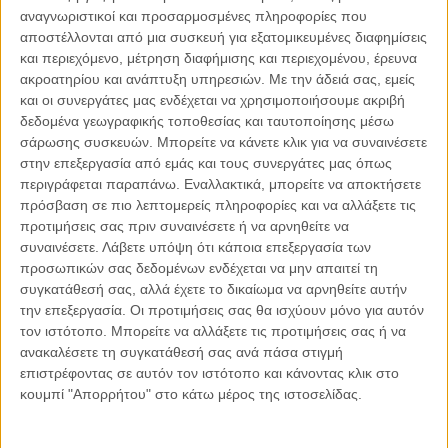
αναγνωριστικοί και προσαρμοσμένες πληροφορίες που
αποστέλλονται από μια συσκευή για εξατομικευμένες διαφημίσεις
04.08.2026, 11:30
και περιεχόμενο, μέτρηση διαφήμισης και περιεχομένου, έρευνα
Στην εποχή της κατανόησης της πληροφορίας
ακροατηρίου και ανάπτυξη υπηρεσιών.
Με την άδειά σας, εμείς
Ζούμε σε μια παράδοξη εποχή. Ποτέ άλλοτε στην ιστορία της
και οι συνεργάτες μας ενδέχεται να χρησιμοποιήσουμε ακριβή
ανθρωπότητας δεν είχαμε πρόσβαση σε τόση πληροφορία. Μέσα σε
δεδομένα γεωγραφικής τοποθεσίας και ταυτοποίησης μέσω
λίγα..
σάρωσης συσκευών. Μπορείτε να κάνετε κλικ για να συναινέσετε
στην επεξεργασία από εμάς και τους συνεργάτες μας όπως
περιγράφεται παραπάνω. Εναλλακτικά, μπορείτε να αποκτήσετε
πρόσβαση σε πιο λεπτομερείς πληροφορίες και να αλλάξετε τις
προτιμήσεις σας πριν συναινέσετε ή να αρνηθείτε να
Παρεμβάσεις
συναινέσετε.
Λάβετε υπόψη ότι κάποια επεξεργασία των
προσωπικών σας δεδομένων ενδέχεται να μην απαιτεί τη
Κέλλυ Καμπάκη
συγκατάθεσή σας, αλλά έχετε το δικαίωμα να αρνηθείτε αυτήν
Κέλλυ Καμπάκη: Η μαμά της Έμμας
την επεξεργασία. Οι προτιμήσεις σας θα ισχύουν μόνο για αυτόν
γράφει για την “ισόβια καταδίκη
τον ιστότοπο. Μπορείτε να αλλάξετε τις προτιμήσεις σας ή να
της”
ανακαλέσετε τη συγκατάθεσή σας ανά πάσα στιγμή
επιστρέφοντας σε αυτόν τον ιστότοπο και κάνοντας κλικ στο
κουμπί "Απορρήτου" στο κάτω μέρος της ιστοσελίδας.
Γιάννης Πανούσης
Οι μόνοι αθώοι