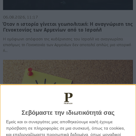
06.08.2026, 11:17
Όταν η ιστορία γίνεται γεωπολιτική: Η αναγνώριση της
Γενοκτονίας των Αρμενίων από το Ισραήλ
Η ομόφωνη απόφαση της κυβέρνησης του Ισραήλ να αναγνωρίσει
επισήμως τη Γενοκτονία των Αρμενίων δεν αποτελεί απλώς μια ιστορική
ή..
Σεβόμαστε την ιδιωτικότητά σας
Εμείς και οι συνεργάτες μας αποθηκεύουμε και/ή έχουμε
πρόσβαση σε πληροφορίες σε μια συσκευή, όπως τα cookies,
και επεξεργαζόμαστε προσωπικά δεδομένα, όπως μοναδικοί