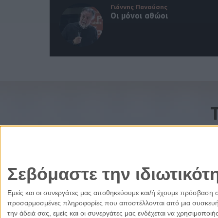
Γιάννης Πανούσης
Οι μόνοι αθώοι
Σεβόμαστε την ιδιωτικότ
Εμείς και οι συνεργάτες μας αποθηκεύουμε και/ή έχουμε πρόσβαση 
προσαρμοσμένες πληροφορίες που αποστέλλονται από μια συσκευή γι
την άδειά σας, εμείς και οι συνεργάτες μας ενδέχεται να χρησιμοπ