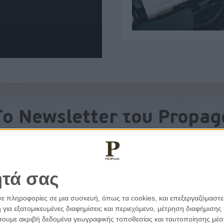
To Newsletter του Propag
Λάβετε την ανάλυση της ημέρας στο email σας
ητά σας
σε πληροφορίες σε μια συσκευή, όπως τα cookies, και επεξεργαζόμαστ
α εξατομικευμένες διαφημίσεις και περιεχόμενο, μέτρηση διαφήμισης 
οιήσουμε ακριβή δεδομένα γεωγραφικής τοποθεσίας και ταυτοποίησης μέ