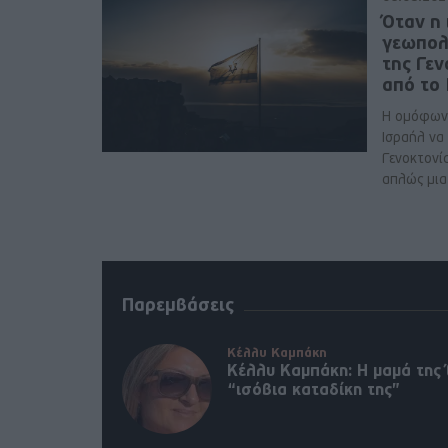
Όταν η 
γεωπολ
της Γε
από το
Η ομόφων
Ισραήλ να
Γενοκτονί
απλώς μια 
Παρεμβάσεις
Κέλλυ Καμπάκη
Κέλλυ Καμπάκη: Η μαμά της 
“ισόβια καταδίκη της”