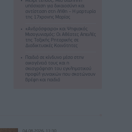
Μέχρι τέλους: Μια σιωπηλή
υπόσχεση για δικαιοσύνη και
αντίσταση στη λήθη – Η μαρτυρία
της 17χρονης Μαρίας
«Ανδρόσφαιρα» και Ψηφιακός
Μισογυνισμός: Οι Αθέατες Απειλές
της Τοξικής Ρητορικής σε
Διαδικτυακές Κοινότητες
Παιδιά σε κίνδυνο μέσα στην
οικογένειά τους και η
σκιαγράφηση του εγκληματικού
προφίλ γυναικών που σκοτώνουν
βρέφη και παιδιά
04.08.2026, 11:30