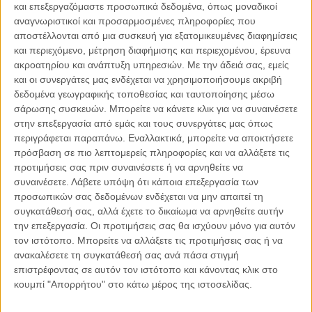
και επεξεργαζόμαστε προσωπικά δεδομένα, όπως μοναδικοί
αναγνωριστικοί και προσαρμοσμένες πληροφορίες που
αποστέλλονται από μια συσκευή για εξατομικευμένες διαφημίσεις
και περιεχόμενο, μέτρηση διαφήμισης και περιεχομένου, έρευνα
04.08.2026, 11:30
ακροατηρίου και ανάπτυξη υπηρεσιών.
Με την άδειά σας, εμείς
Στην εποχή της κατανόησης της πληροφορίας
και οι συνεργάτες μας ενδέχεται να χρησιμοποιήσουμε ακριβή
δεδομένα γεωγραφικής τοποθεσίας και ταυτοποίησης μέσω
Ζούμε σε μια παράδοξη εποχή. Ποτέ άλλοτε στην ιστορία της
σάρωσης συσκευών. Μπορείτε να κάνετε κλικ για να συναινέσετε
ανθρωπότητας δεν είχαμε πρόσβαση σε τόση πληροφορία. Μέσα σε
στην επεξεργασία από εμάς και τους συνεργάτες μας όπως
λίγα..
περιγράφεται παραπάνω. Εναλλακτικά, μπορείτε να αποκτήσετε
πρόσβαση σε πιο λεπτομερείς πληροφορίες και να αλλάξετε τις
προτιμήσεις σας πριν συναινέσετε ή να αρνηθείτε να
συναινέσετε.
Λάβετε υπόψη ότι κάποια επεξεργασία των
προσωπικών σας δεδομένων ενδέχεται να μην απαιτεί τη
Παρεμβάσεις
συγκατάθεσή σας, αλλά έχετε το δικαίωμα να αρνηθείτε αυτήν
την επεξεργασία. Οι προτιμήσεις σας θα ισχύουν μόνο για αυτόν
Κέλλυ Καμπάκη
τον ιστότοπο. Μπορείτε να αλλάξετε τις προτιμήσεις σας ή να
Κέλλυ Καμπάκη: Η μαμά της Έμμας
ανακαλέσετε τη συγκατάθεσή σας ανά πάσα στιγμή
γράφει για την “ισόβια καταδίκη
επιστρέφοντας σε αυτόν τον ιστότοπο και κάνοντας κλικ στο
της”
κουμπί "Απορρήτου" στο κάτω μέρος της ιστοσελίδας.