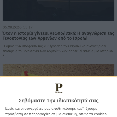
06.08.2026, 11:17
Όταν η ιστορία γίνεται γεωπολιτική: Η αναγνώριση της
Γενοκτονίας των Αρμενίων από το Ισραήλ
Η ομόφωνη απόφαση της κυβέρνησης του Ισραήλ να αναγνωρίσει
επισήμως τη Γενοκτονία των Αρμενίων δεν αποτελεί απλώς μια ιστορική
ή..
Σεβόμαστε την ιδιωτικότητά σας
Εμείς και οι συνεργάτες μας αποθηκεύουμε και/ή έχουμε
πρόσβαση σε πληροφορίες σε μια συσκευή, όπως τα cookies,