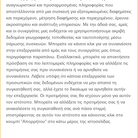
αναγνωριστικοί και προσαρμοσμένες πληροφορίες που
αποστέλλονται από μια συσκευή για εξατομικευμένες διαφημίσεις
04.08.2026, 11:30
και περιεχόμενο, μέτρηση διαφήμισης και περιεχομένου, έρευνα
Στην εποχή της κατανόησης της πληροφορίας
ακροατηρίου και ανάπτυξη υπηρεσιών.
Με την άδειά σας, εμείς
Ζούμε σε μια παράδοξη εποχή. Ποτέ άλλοτε στην ιστορία της
και οι συνεργάτες μας ενδέχεται να χρησιμοποιήσουμε ακριβή
ανθρωπότητας δεν είχαμε πρόσβαση σε τόση πληροφορία. Μέσα σε
δεδομένα γεωγραφικής τοποθεσίας και ταυτοποίησης μέσω
λίγα..
σάρωσης συσκευών. Μπορείτε να κάνετε κλικ για να συναινέσετε
στην επεξεργασία από εμάς και τους συνεργάτες μας όπως
περιγράφεται παραπάνω. Εναλλακτικά, μπορείτε να αποκτήσετε
πρόσβαση σε πιο λεπτομερείς πληροφορίες και να αλλάξετε τις
προτιμήσεις σας πριν συναινέσετε ή να αρνηθείτε να
Παρεμβάσεις
συναινέσετε.
Λάβετε υπόψη ότι κάποια επεξεργασία των
προσωπικών σας δεδομένων ενδέχεται να μην απαιτεί τη
Κέλλυ Καμπάκη
συγκατάθεσή σας, αλλά έχετε το δικαίωμα να αρνηθείτε αυτήν
Κέλλυ Καμπάκη: Η μαμά της Έμμας
την επεξεργασία. Οι προτιμήσεις σας θα ισχύουν μόνο για αυτόν
γράφει για την “ισόβια καταδίκη
τον ιστότοπο. Μπορείτε να αλλάξετε τις προτιμήσεις σας ή να
της”
ανακαλέσετε τη συγκατάθεσή σας ανά πάσα στιγμή
επιστρέφοντας σε αυτόν τον ιστότοπο και κάνοντας κλικ στο
κουμπί "Απορρήτου" στο κάτω μέρος της ιστοσελίδας.
Γιάννης Πανούσης
Οι μόνοι αθώοι