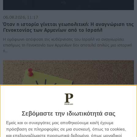
06.08.2026, 11:17
Όταν η ιστορία γίνεται γεωπολιτική: Η αναγνώριση της
Γενοκτονίας των Αρμενίων από το Ισραήλ
Η ομόφωνη απόφαση της κυβέρνησης του Ισραήλ να αναγνωρίσει
επισήμως τη Γενοκτονία των Αρμενίων δεν αποτελεί απλώς μια ιστορική
ή..
Σεβόμαστε την ιδιωτικότητά σας
Εμείς και οι συνεργάτες μας αποθηκεύουμε και/ή έχουμε
πρόσβαση σε πληροφορίες σε μια συσκευή, όπως τα cookies,
και επεξεργαζόμαστε προσωπικά δεδομένα, όπως μοναδικοί