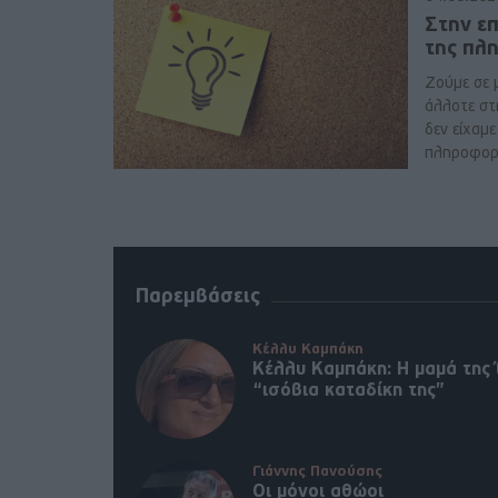
Στην ε
της πλ
Ζούμε σε 
άλλοτε στ
δεν είχαμ
πληροφορί
Παρεμβάσεις
Κέλλυ Καμπάκη
Κέλλυ Καμπάκη: Η μαμά της 
“ισόβια καταδίκη της”
Γιάννης Πανούσης
Οι μόνοι αθώοι