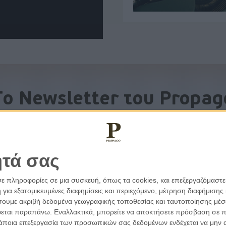
To Newsletter του Propag
Λάβετε την ανάλυση της ημέρας στο email σας
ητά σας
σε πληροφορίες σε μια συσκευή, όπως τα cookies, και επεξεργαζόμαστ
α εξατομικευμένες διαφημίσεις και περιεχόμενο, μέτρηση διαφήμισης 
οιήσουμε ακριβή δεδομένα γεωγραφικής τοποθεσίας και ταυτοποίησης μέ
εται παραπάνω. Εναλλακτικά, μπορείτε να αποκτήσετε πρόσβαση σε πιο
άποια επεξεργασία των προσωπικών σας δεδομένων ενδέχεται να μην απ