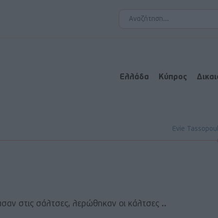
Ελλάδα
Κύπρος
Δικα
Evie Tassopou
ρασαν στις σάλτσες, λερώθηκαν οι κάλτσες ..