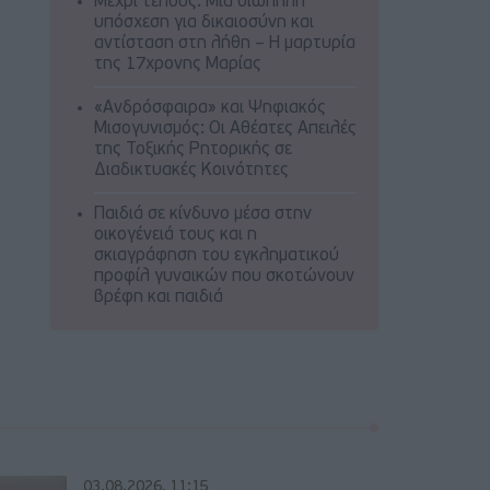
Μέχρι τέλους: Μια σιωπηλή
υπόσχεση για δικαιοσύνη και
αντίσταση στη λήθη – Η μαρτυρία
της 17χρονης Μαρίας
«Ανδρόσφαιρα» και Ψηφιακός
Μισογυνισμός: Οι Αθέατες Απειλές
της Τοξικής Ρητορικής σε
Διαδικτυακές Κοινότητες
Παιδιά σε κίνδυνο μέσα στην
οικογένειά τους και η
σκιαγράφηση του εγκληματικού
προφίλ γυναικών που σκοτώνουν
βρέφη και παιδιά
03.08.2026, 11:15