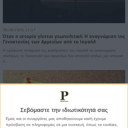
06.08.2026, 11:17
Όταν η ιστορία γίνεται γεωπολιτική: Η αναγνώριση της
Γενοκτονίας των Αρμενίων από το Ισραήλ
Η ομόφωνη απόφαση της κυβέρνησης του Ισραήλ να αναγνωρίσει
επισήμως τη Γενοκτονία των Αρμενίων δεν αποτελεί απλώς μια ιστορική
ή..
Σεβόμαστε την ιδιωτικότητά σας
Εμείς και οι συνεργάτες μας αποθηκεύουμε και/ή έχουμε
πρόσβαση σε πληροφορίες σε μια συσκευή, όπως τα cookies,