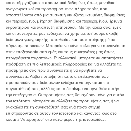
και επεξεργαζόμαστε προσωπικά δεδομένα, όπως μοναδικοί
αναγνωριστικοί και προσαρμοσμένες πληροφορίες που
αποστέλλονται από μια συσκευή για εξατομικευμένες διαφημίσεις
και περιεχόμενο, μέτρηση διαφήμισης και περιεχομένου, έρευνα
04.08.2026, 11:30
ακροατηρίου και ανάπτυξη υπηρεσιών.
Με την άδειά σας, εμείς
Στην εποχή της κατανόησης της πληροφορίας
και οι συνεργάτες μας ενδέχεται να χρησιμοποιήσουμε ακριβή
δεδομένα γεωγραφικής τοποθεσίας και ταυτοποίησης μέσω
Ζούμε σε μια παράδοξη εποχή. Ποτέ άλλοτε στην ιστορία της
σάρωσης συσκευών. Μπορείτε να κάνετε κλικ για να συναινέσετε
ανθρωπότητας δεν είχαμε πρόσβαση σε τόση πληροφορία. Μέσα σε
στην επεξεργασία από εμάς και τους συνεργάτες μας όπως
λίγα..
περιγράφεται παραπάνω. Εναλλακτικά, μπορείτε να αποκτήσετε
πρόσβαση σε πιο λεπτομερείς πληροφορίες και να αλλάξετε τις
προτιμήσεις σας πριν συναινέσετε ή να αρνηθείτε να
συναινέσετε.
Λάβετε υπόψη ότι κάποια επεξεργασία των
προσωπικών σας δεδομένων ενδέχεται να μην απαιτεί τη
Παρεμβάσεις
συγκατάθεσή σας, αλλά έχετε το δικαίωμα να αρνηθείτε αυτήν
την επεξεργασία. Οι προτιμήσεις σας θα ισχύουν μόνο για αυτόν
Κέλλυ Καμπάκη
τον ιστότοπο. Μπορείτε να αλλάξετε τις προτιμήσεις σας ή να
Κέλλυ Καμπάκη: Η μαμά της Έμμας
ανακαλέσετε τη συγκατάθεσή σας ανά πάσα στιγμή
γράφει για την “ισόβια καταδίκη
επιστρέφοντας σε αυτόν τον ιστότοπο και κάνοντας κλικ στο
της”
κουμπί "Απορρήτου" στο κάτω μέρος της ιστοσελίδας.