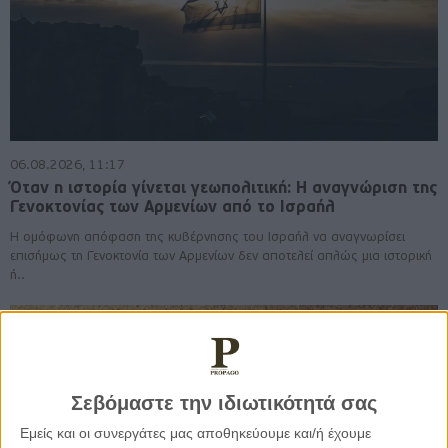
06.08.2026, 11:17
Όταν η ιστορία γίνεται γεωπολιτική: Η αναγνώριση της
Γενοκτονίας των Αρμενίων από το Ισραήλ
Η ομόφωνη απόφαση της κυβέρνησης του Ισραήλ να αναγνωρίσει
επισήμως τη Γενοκτονία των Αρμενίων δεν αποτελεί απλώς μια ιστορική
ή..
Σεβόμαστε την ιδιωτικότητά σας
Εμείς και οι συνεργάτες μας αποθηκεύουμε και/ή έχουμε