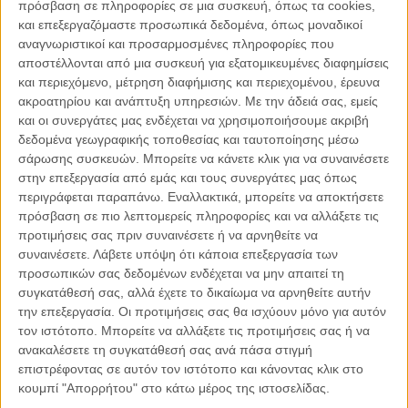
πρόσβαση σε πληροφορίες σε μια συσκευή, όπως τα cookies,
και επεξεργαζόμαστε προσωπικά δεδομένα, όπως μοναδικοί
αναγνωριστικοί και προσαρμοσμένες πληροφορίες που
αποστέλλονται από μια συσκευή για εξατομικευμένες διαφημίσεις
και περιεχόμενο, μέτρηση διαφήμισης και περιεχομένου, έρευνα
ακροατηρίου και ανάπτυξη υπηρεσιών.
Με την άδειά σας, εμείς
και οι συνεργάτες μας ενδέχεται να χρησιμοποιήσουμε ακριβή
04.08.2026, 11:30
δεδομένα γεωγραφικής τοποθεσίας και ταυτοποίησης μέσω
Στην εποχή της κατανόησης της πληροφορίας
σάρωσης συσκευών. Μπορείτε να κάνετε κλικ για να συναινέσετε
στην επεξεργασία από εμάς και τους συνεργάτες μας όπως
Ζούμε σε μια παράδοξη εποχή. Ποτέ άλλοτε στην ιστορία της
περιγράφεται παραπάνω. Εναλλακτικά, μπορείτε να αποκτήσετε
ανθρωπότητας δεν είχαμε πρόσβαση σε τόση πληροφορία. Μέσα σε
πρόσβαση σε πιο λεπτομερείς πληροφορίες και να αλλάξετε τις
λίγα..
προτιμήσεις σας πριν συναινέσετε ή να αρνηθείτε να
συναινέσετε.
Λάβετε υπόψη ότι κάποια επεξεργασία των
προσωπικών σας δεδομένων ενδέχεται να μην απαιτεί τη
συγκατάθεσή σας, αλλά έχετε το δικαίωμα να αρνηθείτε αυτήν
την επεξεργασία. Οι προτιμήσεις σας θα ισχύουν μόνο για αυτόν
Παρεμβάσεις
τον ιστότοπο. Μπορείτε να αλλάξετε τις προτιμήσεις σας ή να
ανακαλέσετε τη συγκατάθεσή σας ανά πάσα στιγμή
Κέλλυ Καμπάκη
επιστρέφοντας σε αυτόν τον ιστότοπο και κάνοντας κλικ στο
Κέλλυ Καμπάκη: Η μαμά της Έμμας
κουμπί "Απορρήτου" στο κάτω μέρος της ιστοσελίδας.
γράφει για την “ισόβια καταδίκη