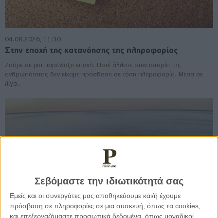
04.08.2026, 11:30
Στην εποχή της κατανόησης της πληροφορίας
Ζούμε σε μια παράδοξη εποχή. Ποτέ άλλοτε στην ιστορία της
ανθρωπότητας δεν είχαμε πρόσβαση σε τόση πληροφορία. Μέσα σε
λίγα..
Σεβόμαστε την ιδιωτικότητά σας
Εμείς και οι συνεργάτες μας αποθηκεύουμε και/ή έχουμε
πρόσβαση σε πληροφορίες σε μια συσκευή, όπως τα cookies,
και επεξεργαζόμαστε προσωπικά δεδομένα, όπως μοναδικοί