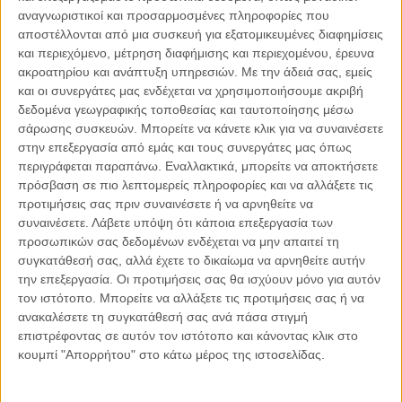
αναγνωριστικοί και προσαρμοσμένες πληροφορίες που
αποστέλλονται από μια συσκευή για εξατομικευμένες διαφημίσεις
03.08.2026, 11:15
και περιεχόμενο, μέτρηση διαφήμισης και περιεχομένου, έρευνα
ESG και Ναυτιλία
ακροατηρίου και ανάπτυξη υπηρεσιών.
Με την άδειά σας, εμείς
Η ναυτιλία βρίσκεται σε ένα ιστορικό σημείο καμπής. Για δεκαετίες
και οι συνεργάτες μας ενδέχεται να χρησιμοποιήσουμε ακριβή
αξιολογείτο κυρίως με όρους αποδοτικότητας, ασφάλειας,
δεδομένα γεωγραφικής τοποθεσίας και ταυτοποίησης μέσω
χωρητικότητας και κερδοφορίας. Σήμερα,..
σάρωσης συσκευών. Μπορείτε να κάνετε κλικ για να συναινέσετε
στην επεξεργασία από εμάς και τους συνεργάτες μας όπως
περιγράφεται παραπάνω. Εναλλακτικά, μπορείτε να αποκτήσετε
πρόσβαση σε πιο λεπτομερείς πληροφορίες και να αλλάξετε τις
προτιμήσεις σας πριν συναινέσετε ή να αρνηθείτε να
Παρεμβάσεις
συναινέσετε.
Λάβετε υπόψη ότι κάποια επεξεργασία των
προσωπικών σας δεδομένων ενδέχεται να μην απαιτεί τη
συγκατάθεσή σας, αλλά έχετε το δικαίωμα να αρνηθείτε αυτήν
Κέλλυ Καμπάκη
Κέλλυ Καμπάκη: Η μαμά της Έμμας
την επεξεργασία. Οι προτιμήσεις σας θα ισχύουν μόνο για αυτόν
γράφει για την “ισόβια καταδίκη
τον ιστότοπο. Μπορείτε να αλλάξετε τις προτιμήσεις σας ή να
της”
ανακαλέσετε τη συγκατάθεσή σας ανά πάσα στιγμή
επιστρέφοντας σε αυτόν τον ιστότοπο και κάνοντας κλικ στο
κουμπί "Απορρήτου" στο κάτω μέρος της ιστοσελίδας.
Γιάννης Πανούσης
Οι μόνοι αθώοι