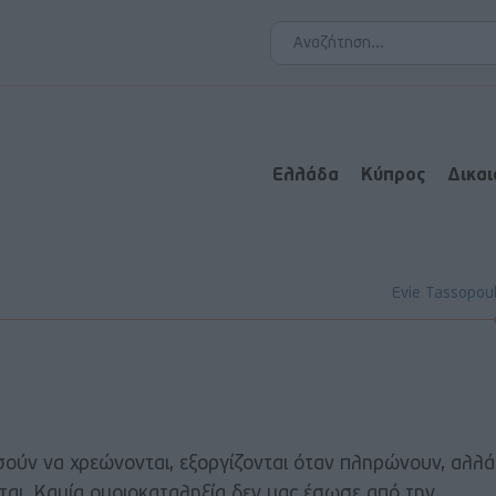
Ελλάδα
Κύπρος
Δικα
Evie Tassopou
σούν να χρεώνονται, εξοργίζονται όταν πληρώνουν, αλλά
ται. Καμία ομοιοκαταληξία δεν μας έσωσε από την