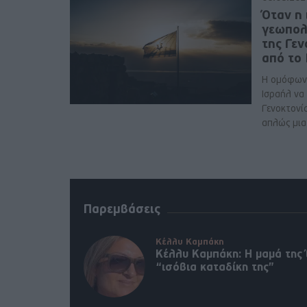
Όταν η 
γεωπολ
της Γε
από το
Η ομόφων
Ισραήλ να
Γενοκτονί
απλώς μια 
Παρεμβάσεις
Κέλλυ Καμπάκη
Κέλλυ Καμπάκη: Η μαμά της 
“ισόβια καταδίκη της”