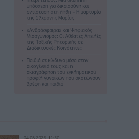
Μέχρι τέλους: Μια σιωπηλή
υπόσχεση για δικαιοσύνη και
αντίσταση στη λήθη – Η μαρτυρία
της 17χρονης Μαρίας
«Ανδρόσφαιρα» και Ψηφιακός
Μισογυνισμός: Οι Αθέατες Απειλές
της Τοξικής Ρητορικής σε
Διαδικτυακές Κοινότητες
Παιδιά σε κίνδυνο μέσα στην
οικογένειά τους και η
σκιαγράφηση του εγκληματικού
προφίλ γυναικών που σκοτώνουν
βρέφη και παιδιά
04.08.2026, 11:30