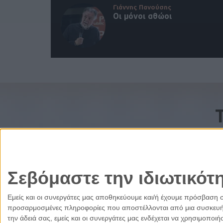
Γιάννης Πανούσης
Οι μόνοι αθώοι
Σεβόμαστε την ιδιωτικότ
Εμείς και οι συνεργάτες μας αποθηκεύουμε και/ή έχουμε πρόσβαση 
προσαρμοσμένες πληροφορίες που αποστέλλονται από μια συσκευή γι
την άδειά σας, εμείς και οι συνεργάτες μας ενδέχεται να χρησιμοπ