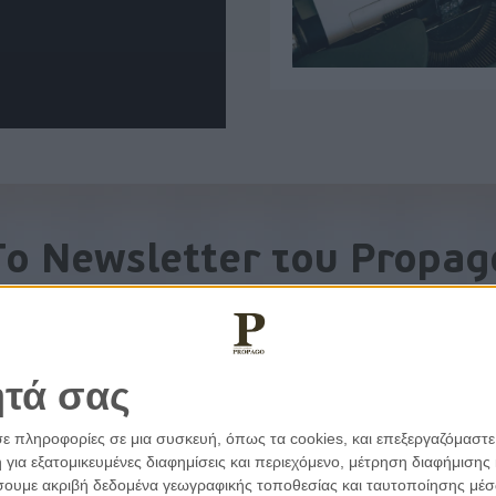
To Newsletter του Propag
Λάβετε την ανάλυση της ημέρας στο email σας
ητά σας
σε πληροφορίες σε μια συσκευή, όπως τα cookies, και επεξεργαζόμαστ
α εξατομικευμένες διαφημίσεις και περιεχόμενο, μέτρηση διαφήμισης 
οιήσουμε ακριβή δεδομένα γεωγραφικής τοποθεσίας και ταυτοποίησης μέ