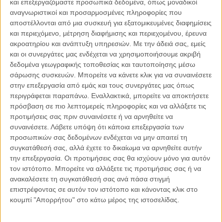
και επεξεργαζόμαστε προσωπικά δεδομένα, όπως μοναδικοί
αναγνωριστικοί και προσαρμοσμένες πληροφορίες που
αποστέλλονται από μια συσκευή για εξατομικευμένες διαφημίσεις
και περιεχόμενο, μέτρηση διαφήμισης και περιεχομένου, έρευνα
04.08.2026, 11:30
ακροατηρίου και ανάπτυξη υπηρεσιών.
Με την άδειά σας, εμείς
Στην εποχή της κατανόησης της πληροφορίας
και οι συνεργάτες μας ενδέχεται να χρησιμοποιήσουμε ακριβή
Ζούμε σε μια παράδοξη εποχή. Ποτέ άλλοτε στην ιστορία της
δεδομένα γεωγραφικής τοποθεσίας και ταυτοποίησης μέσω
ανθρωπότητας δεν είχαμε πρόσβαση σε τόση πληροφορία. Μέσα σε
σάρωσης συσκευών. Μπορείτε να κάνετε κλικ για να συναινέσετε
λίγα..
στην επεξεργασία από εμάς και τους συνεργάτες μας όπως
περιγράφεται παραπάνω. Εναλλακτικά, μπορείτε να αποκτήσετε
πρόσβαση σε πιο λεπτομερείς πληροφορίες και να αλλάξετε τις
προτιμήσεις σας πριν συναινέσετε ή να αρνηθείτε να
συναινέσετε.
Λάβετε υπόψη ότι κάποια επεξεργασία των
Παρεμβάσεις
προσωπικών σας δεδομένων ενδέχεται να μην απαιτεί τη
συγκατάθεσή σας, αλλά έχετε το δικαίωμα να αρνηθείτε αυτήν
Κέλλυ Καμπάκη
την επεξεργασία. Οι προτιμήσεις σας θα ισχύουν μόνο για αυτόν
Κέλλυ Καμπάκη: Η μαμά της Έμμας
τον ιστότοπο. Μπορείτε να αλλάξετε τις προτιμήσεις σας ή να
γράφει για την “ισόβια καταδίκη
ανακαλέσετε τη συγκατάθεσή σας ανά πάσα στιγμή
της”
επιστρέφοντας σε αυτόν τον ιστότοπο και κάνοντας κλικ στο
κουμπί "Απορρήτου" στο κάτω μέρος της ιστοσελίδας.
Γιάννης Πανούσης