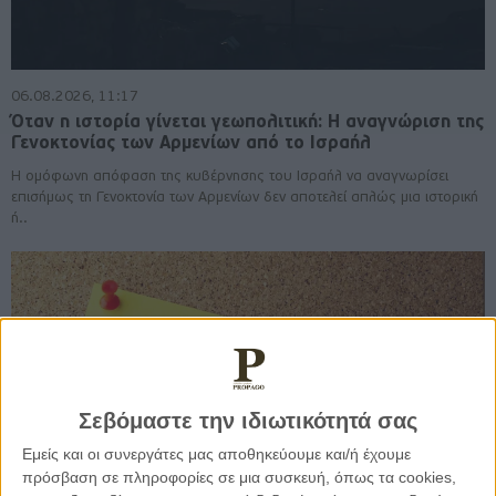
06.08.2026, 11:17
Όταν η ιστορία γίνεται γεωπολιτική: Η αναγνώριση της
Γενοκτονίας των Αρμενίων από το Ισραήλ
Η ομόφωνη απόφαση της κυβέρνησης του Ισραήλ να αναγνωρίσει
επισήμως τη Γενοκτονία των Αρμενίων δεν αποτελεί απλώς μια ιστορική
ή..
Σεβόμαστε την ιδιωτικότητά σας
Εμείς και οι συνεργάτες μας αποθηκεύουμε και/ή έχουμε
πρόσβαση σε πληροφορίες σε μια συσκευή, όπως τα cookies,