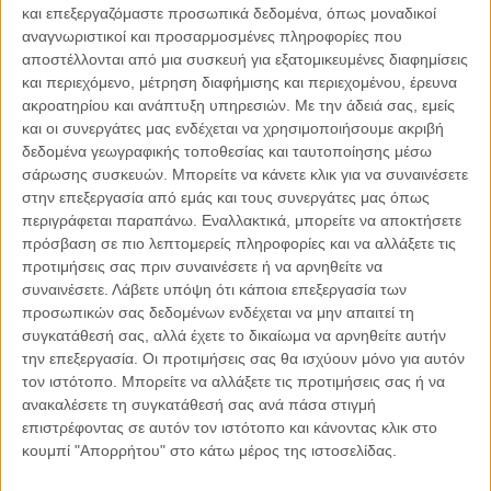
και επεξεργαζόμαστε προσωπικά δεδομένα, όπως μοναδικοί
αναγνωριστικοί και προσαρμοσμένες πληροφορίες που
αποστέλλονται από μια συσκευή για εξατομικευμένες διαφημίσεις
και περιεχόμενο, μέτρηση διαφήμισης και περιεχομένου, έρευνα
ακροατηρίου και ανάπτυξη υπηρεσιών.
Με την άδειά σας, εμείς
08.08.2026, 11:34
και οι συνεργάτες μας ενδέχεται να χρησιμοποιήσουμε ακριβή
Η εποχή των περιορισμών της ισχύος
δεδομένα γεωγραφικής τοποθεσίας και ταυτοποίησης μέσω
Για δεκαετίες, οι διεθνείς σχέσεις στηρίζονταν σε μια σχετικά απλή
σάρωσης συσκευών. Μπορείτε να κάνετε κλικ για να συναινέσετε
παραδοχή, ότι όποιος διαθέτει περισσότερη ισχύ μπορεί να
στην επεξεργασία από εμάς και τους συνεργάτες μας όπως
διαμορφώσει και..
περιγράφεται παραπάνω. Εναλλακτικά, μπορείτε να αποκτήσετε
πρόσβαση σε πιο λεπτομερείς πληροφορίες και να αλλάξετε τις
προτιμήσεις σας πριν συναινέσετε ή να αρνηθείτε να
συναινέσετε.
Λάβετε υπόψη ότι κάποια επεξεργασία των
προσωπικών σας δεδομένων ενδέχεται να μην απαιτεί τη
Παρεμβάσεις
συγκατάθεσή σας, αλλά έχετε το δικαίωμα να αρνηθείτε αυτήν
την επεξεργασία. Οι προτιμήσεις σας θα ισχύουν μόνο για αυτόν
Κέλλυ Καμπάκη
τον ιστότοπο. Μπορείτε να αλλάξετε τις προτιμήσεις σας ή να
Κέλλυ Καμπάκη: Η μαμά της Έμμας
ανακαλέσετε τη συγκατάθεσή σας ανά πάσα στιγμή
γράφει για την “ισόβια καταδίκη
επιστρέφοντας σε αυτόν τον ιστότοπο και κάνοντας κλικ στο
της”
κουμπί "Απορρήτου" στο κάτω μέρος της ιστοσελίδας.