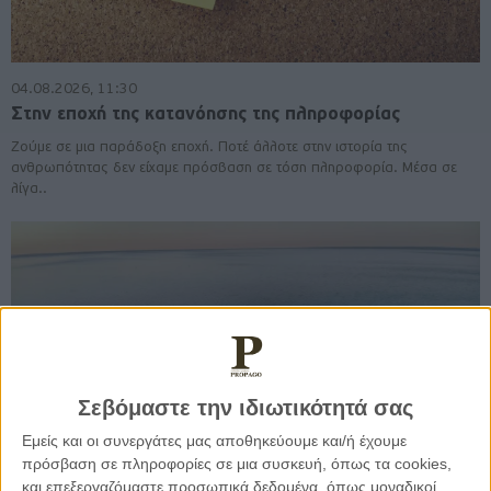
04.08.2026, 11:30
Στην εποχή της κατανόησης της πληροφορίας
Ζούμε σε μια παράδοξη εποχή. Ποτέ άλλοτε στην ιστορία της
ανθρωπότητας δεν είχαμε πρόσβαση σε τόση πληροφορία. Μέσα σε
λίγα..
Σεβόμαστε την ιδιωτικότητά σας
Εμείς και οι συνεργάτες μας αποθηκεύουμε και/ή έχουμε
πρόσβαση σε πληροφορίες σε μια συσκευή, όπως τα cookies,
και επεξεργαζόμαστε προσωπικά δεδομένα, όπως μοναδικοί