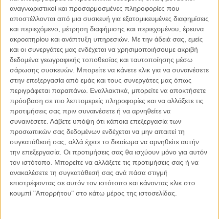
αναγνωριστικοί και προσαρμοσμένες πληροφορίες που
αποστέλλονται από μια συσκευή για εξατομικευμένες διαφημίσεις
03.08.2026, 11:15
και περιεχόμενο, μέτρηση διαφήμισης και περιεχομένου, έρευνα
ESG και Ναυτιλία
ακροατηρίου και ανάπτυξη υπηρεσιών.
Με την άδειά σας, εμείς
Η ναυτιλία βρίσκεται σε ένα ιστορικό σημείο καμπής. Για δεκαετίες
και οι συνεργάτες μας ενδέχεται να χρησιμοποιήσουμε ακριβή
αξιολογείτο κυρίως με όρους αποδοτικότητας, ασφάλειας,
δεδομένα γεωγραφικής τοποθεσίας και ταυτοποίησης μέσω
χωρητικότητας και κερδοφορίας. Σήμερα,..
σάρωσης συσκευών. Μπορείτε να κάνετε κλικ για να συναινέσετε
στην επεξεργασία από εμάς και τους συνεργάτες μας όπως
περιγράφεται παραπάνω. Εναλλακτικά, μπορείτε να αποκτήσετε
πρόσβαση σε πιο λεπτομερείς πληροφορίες και να αλλάξετε τις
προτιμήσεις σας πριν συναινέσετε ή να αρνηθείτε να
Παρεμβάσεις
συναινέσετε.
Λάβετε υπόψη ότι κάποια επεξεργασία των
προσωπικών σας δεδομένων ενδέχεται να μην απαιτεί τη
συγκατάθεσή σας, αλλά έχετε το δικαίωμα να αρνηθείτε αυτήν
Κέλλυ Καμπάκη
Κέλλυ Καμπάκη: Η μαμά της Έμμας
την επεξεργασία. Οι προτιμήσεις σας θα ισχύουν μόνο για αυτόν
γράφει για την “ισόβια καταδίκη
τον ιστότοπο. Μπορείτε να αλλάξετε τις προτιμήσεις σας ή να
της”
ανακαλέσετε τη συγκατάθεσή σας ανά πάσα στιγμή
επιστρέφοντας σε αυτόν τον ιστότοπο και κάνοντας κλικ στο
κουμπί "Απορρήτου" στο κάτω μέρος της ιστοσελίδας.
Γιάννης Πανούσης
Οι μόνοι αθώοι