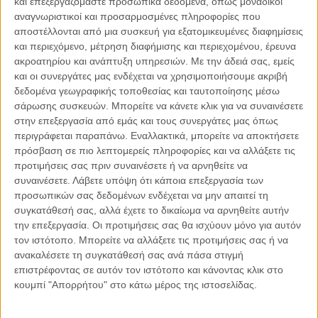
και επεξεργαζόμαστε προσωπικά δεδομένα, όπως μοναδικοί
αναγνωριστικοί και προσαρμοσμένες πληροφορίες που
αποστέλλονται από μια συσκευή για εξατομικευμένες διαφημίσεις
06.08.2026, 11:17
και περιεχόμενο, μέτρηση διαφήμισης και περιεχομένου, έρευνα
Όταν η ιστορία γίνεται γεωπολιτική: Η αναγνώριση της
ακροατηρίου και ανάπτυξη υπηρεσιών.
Με την άδειά σας, εμείς
Γενοκτονίας των Αρμενίων από το Ισραήλ
και οι συνεργάτες μας ενδέχεται να χρησιμοποιήσουμε ακριβή
Η ομόφωνη απόφαση της κυβέρνησης του Ισραήλ να αναγνωρίσει
δεδομένα γεωγραφικής τοποθεσίας και ταυτοποίησης μέσω
επισήμως τη Γενοκτονία των Αρμενίων δεν αποτελεί απλώς μια ιστορική
σάρωσης συσκευών. Μπορείτε να κάνετε κλικ για να συναινέσετε
ή..
στην επεξεργασία από εμάς και τους συνεργάτες μας όπως
περιγράφεται παραπάνω. Εναλλακτικά, μπορείτε να αποκτήσετε
πρόσβαση σε πιο λεπτομερείς πληροφορίες και να αλλάξετε τις
προτιμήσεις σας πριν συναινέσετε ή να αρνηθείτε να
συναινέσετε.
Λάβετε υπόψη ότι κάποια επεξεργασία των
Παρεμβάσεις
προσωπικών σας δεδομένων ενδέχεται να μην απαιτεί τη
συγκατάθεσή σας, αλλά έχετε το δικαίωμα να αρνηθείτε αυτήν
Κέλλυ Καμπάκη
την επεξεργασία. Οι προτιμήσεις σας θα ισχύουν μόνο για αυτόν
Κέλλυ Καμπάκη: Η μαμά της Έμμας
τον ιστότοπο. Μπορείτε να αλλάξετε τις προτιμήσεις σας ή να
γράφει για την “ισόβια καταδίκη
ανακαλέσετε τη συγκατάθεσή σας ανά πάσα στιγμή
της”
επιστρέφοντας σε αυτόν τον ιστότοπο και κάνοντας κλικ στο
κουμπί "Απορρήτου" στο κάτω μέρος της ιστοσελίδας.
Γιάννης Πανούσης