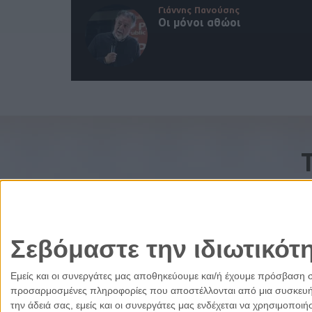
Γιάννης Πανούσης
Οι μόνοι αθώοι
Σεβόμαστε την ιδιωτικότ
Εμείς και οι συνεργάτες μας αποθηκεύουμε και/ή έχουμε πρόσβαση 
προσαρμοσμένες πληροφορίες που αποστέλλονται από μια συσκευή γι
την άδειά σας, εμείς και οι συνεργάτες μας ενδέχεται να χρησιμοπ