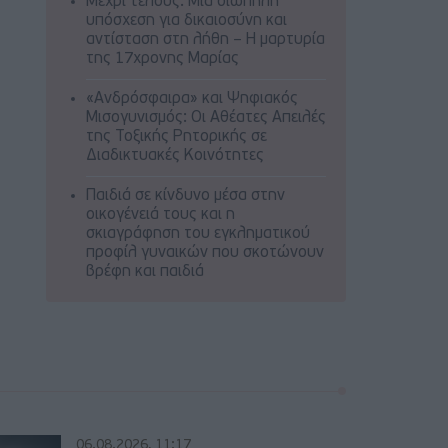
Μέχρι τέλους: Μια σιωπηλή
υπόσχεση για δικαιοσύνη και
αντίσταση στη λήθη – Η μαρτυρία
της 17χρονης Μαρίας
«Ανδρόσφαιρα» και Ψηφιακός
Μισογυνισμός: Οι Αθέατες Απειλές
της Τοξικής Ρητορικής σε
Διαδικτυακές Κοινότητες
Παιδιά σε κίνδυνο μέσα στην
οικογένειά τους και η
σκιαγράφηση του εγκληματικού
προφίλ γυναικών που σκοτώνουν
βρέφη και παιδιά
06.08.2026, 11:17