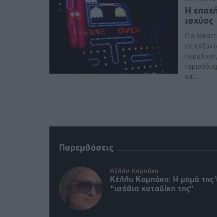
Η εποχ
ισχύος
Για δεκαετί
στηρίζοντ
παραδοχή, 
περισσότε
και..
Παρεμβάσεις
Κέλλυ Καμπάκη
Κέλλυ Καμπάκη: Η μαμά της 
“ισόβια καταδίκη της”