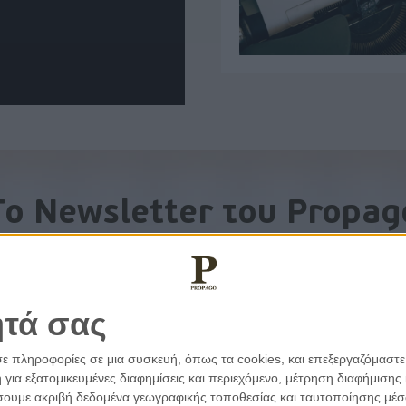
To Newsletter του Propag
Λάβετε την ανάλυση της ημέρας στο email σας
ητά σας
σε πληροφορίες σε μια συσκευή, όπως τα cookies, και επεξεργαζόμαστ
α εξατομικευμένες διαφημίσεις και περιεχόμενο, μέτρηση διαφήμισης 
οιήσουμε ακριβή δεδομένα γεωγραφικής τοποθεσίας και ταυτοποίησης μέ