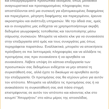
και επεξεργαζόμαστε προσωπικά δεδομένα, όπως μοναδικοί
αναγνωριστικοί και προσαρμοσμένες πληροφορίες που
αποστέλλονται από μια συσκευή για εξατομικευμένες διαφημίσεις
και περιεχόμενο, μέτρηση διαφήμισης και περιεχομένου, έρευνα
04.08.2026, 11:30
ακροατηρίου και ανάπτυξη υπηρεσιών.
Με την άδειά σας, εμείς
Στην εποχή της κατανόησης της πληροφορίας
και οι συνεργάτες μας ενδέχεται να χρησιμοποιήσουμε ακριβή
Ζούμε σε μια παράδοξη εποχή. Ποτέ άλλοτε στην ιστορία της
δεδομένα γεωγραφικής τοποθεσίας και ταυτοποίησης μέσω
ανθρωπότητας δεν είχαμε πρόσβαση σε τόση πληροφορία. Μέσα σε
σάρωσης συσκευών. Μπορείτε να κάνετε κλικ για να συναινέσετε
λίγα..
στην επεξεργασία από εμάς και τους συνεργάτες μας όπως
περιγράφεται παραπάνω. Εναλλακτικά, μπορείτε να αποκτήσετε
πρόσβαση σε πιο λεπτομερείς πληροφορίες και να αλλάξετε τις
προτιμήσεις σας πριν συναινέσετε ή να αρνηθείτε να
συναινέσετε.
Λάβετε υπόψη ότι κάποια επεξεργασία των
Παρεμβάσεις
προσωπικών σας δεδομένων ενδέχεται να μην απαιτεί τη
συγκατάθεσή σας, αλλά έχετε το δικαίωμα να αρνηθείτε αυτήν
Κέλλυ Καμπάκη
την επεξεργασία. Οι προτιμήσεις σας θα ισχύουν μόνο για αυτόν
Κέλλυ Καμπάκη: Η μαμά της Έμμας
τον ιστότοπο. Μπορείτε να αλλάξετε τις προτιμήσεις σας ή να
γράφει για την “ισόβια καταδίκη
ανακαλέσετε τη συγκατάθεσή σας ανά πάσα στιγμή
της”
επιστρέφοντας σε αυτόν τον ιστότοπο και κάνοντας κλικ στο
κουμπί "Απορρήτου" στο κάτω μέρος της ιστοσελίδας.
Γιάννης Πανούσης