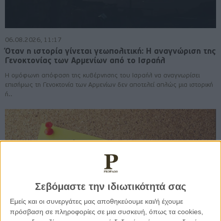
06.08.2026, 11:17
Όταν η ιστορία γίνεται γεωπολιτική: Η αναγνώριση της
Γενοκτονίας των Αρμενίων από το Ισραήλ
Η ομόφωνη απόφαση της κυβέρνησης του Ισραήλ να αναγνωρίσει
επισήμως τη Γενοκτονία των Αρμενίων δεν αποτελεί απλώς μια ιστορική
ή..
Σεβόμαστε την ιδιωτικότητά σας
Εμείς και οι συνεργάτες μας αποθηκεύουμε και/ή έχουμε
πρόσβαση σε πληροφορίες σε μια συσκευή, όπως τα cookies,