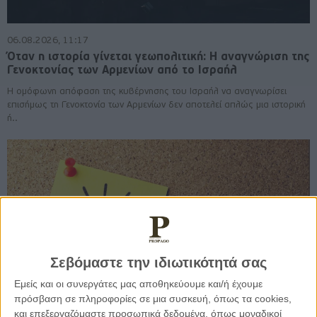
06.08.2026, 11:17
Όταν η ιστορία γίνεται γεωπολιτική: Η αναγνώριση της
Γενοκτονίας των Αρμενίων από το Ισραήλ
Η ομόφωνη απόφαση της κυβέρνησης του Ισραήλ να αναγνωρίσει
επισήμως τη Γενοκτονία των Αρμενίων δεν αποτελεί απλώς μια ιστορική
ή..
Σεβόμαστε την ιδιωτικότητά σας
Εμείς και οι συνεργάτες μας αποθηκεύουμε και/ή έχουμε
πρόσβαση σε πληροφορίες σε μια συσκευή, όπως τα cookies,
και επεξεργαζόμαστε προσωπικά δεδομένα, όπως μοναδικοί