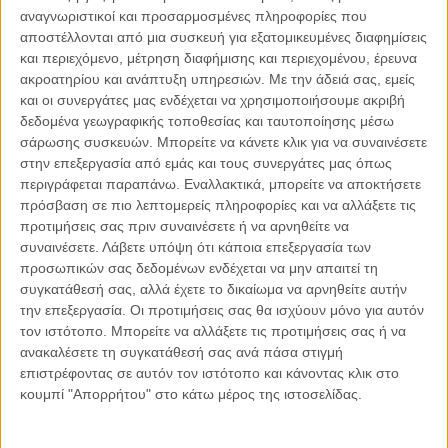
αναγνωριστικοί και προσαρμοσμένες πληροφορίες που
αποστέλλονται από μια συσκευή για εξατομικευμένες διαφημίσεις
04.08.2026, 11:30
και περιεχόμενο, μέτρηση διαφήμισης και περιεχομένου, έρευνα
Στην εποχή της κατανόησης της πληροφορίας
ακροατηρίου και ανάπτυξη υπηρεσιών.
Με την άδειά σας, εμείς
Ζούμε σε μια παράδοξη εποχή. Ποτέ άλλοτε στην ιστορία της
και οι συνεργάτες μας ενδέχεται να χρησιμοποιήσουμε ακριβή
ανθρωπότητας δεν είχαμε πρόσβαση σε τόση πληροφορία. Μέσα σε
δεδομένα γεωγραφικής τοποθεσίας και ταυτοποίησης μέσω
λίγα..
σάρωσης συσκευών. Μπορείτε να κάνετε κλικ για να συναινέσετε
στην επεξεργασία από εμάς και τους συνεργάτες μας όπως
περιγράφεται παραπάνω. Εναλλακτικά, μπορείτε να αποκτήσετε
πρόσβαση σε πιο λεπτομερείς πληροφορίες και να αλλάξετε τις
προτιμήσεις σας πριν συναινέσετε ή να αρνηθείτε να
Παρεμβάσεις
συναινέσετε.
Λάβετε υπόψη ότι κάποια επεξεργασία των
προσωπικών σας δεδομένων ενδέχεται να μην απαιτεί τη
Κέλλυ Καμπάκη
συγκατάθεσή σας, αλλά έχετε το δικαίωμα να αρνηθείτε αυτήν
Κέλλυ Καμπάκη: Η μαμά της Έμμας
την επεξεργασία. Οι προτιμήσεις σας θα ισχύουν μόνο για αυτόν
γράφει για την “ισόβια καταδίκη
τον ιστότοπο. Μπορείτε να αλλάξετε τις προτιμήσεις σας ή να
της”
ανακαλέσετε τη συγκατάθεσή σας ανά πάσα στιγμή
επιστρέφοντας σε αυτόν τον ιστότοπο και κάνοντας κλικ στο
κουμπί "Απορρήτου" στο κάτω μέρος της ιστοσελίδας.
Γιάννης Πανούσης
Οι μόνοι αθώοι