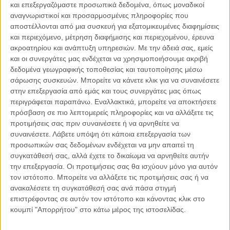
και επεξεργαζόμαστε προσωπικά δεδομένα, όπως μοναδικοί
αναγνωριστικοί και προσαρμοσμένες πληροφορίες που
αποστέλλονται από μια συσκευή για εξατομικευμένες διαφημίσεις
και περιεχόμενο, μέτρηση διαφήμισης και περιεχομένου, έρευνα
04.08.2026, 11:30
ακροατηρίου και ανάπτυξη υπηρεσιών.
Με την άδειά σας, εμείς
Στην εποχή της κατανόησης της πληροφορίας
και οι συνεργάτες μας ενδέχεται να χρησιμοποιήσουμε ακριβή
δεδομένα γεωγραφικής τοποθεσίας και ταυτοποίησης μέσω
Ζούμε σε μια παράδοξη εποχή. Ποτέ άλλοτε στην ιστορία της
σάρωσης συσκευών. Μπορείτε να κάνετε κλικ για να συναινέσετε
ανθρωπότητας δεν είχαμε πρόσβαση σε τόση πληροφορία. Μέσα σε
στην επεξεργασία από εμάς και τους συνεργάτες μας όπως
λίγα..
περιγράφεται παραπάνω. Εναλλακτικά, μπορείτε να αποκτήσετε
πρόσβαση σε πιο λεπτομερείς πληροφορίες και να αλλάξετε τις
προτιμήσεις σας πριν συναινέσετε ή να αρνηθείτε να
συναινέσετε.
Λάβετε υπόψη ότι κάποια επεξεργασία των
προσωπικών σας δεδομένων ενδέχεται να μην απαιτεί τη
Παρεμβάσεις
συγκατάθεσή σας, αλλά έχετε το δικαίωμα να αρνηθείτε αυτήν
την επεξεργασία. Οι προτιμήσεις σας θα ισχύουν μόνο για αυτόν
Κέλλυ Καμπάκη
τον ιστότοπο. Μπορείτε να αλλάξετε τις προτιμήσεις σας ή να
Κέλλυ Καμπάκη: Η μαμά της Έμμας
ανακαλέσετε τη συγκατάθεσή σας ανά πάσα στιγμή
γράφει για την “ισόβια καταδίκη
επιστρέφοντας σε αυτόν τον ιστότοπο και κάνοντας κλικ στο
της”
κουμπί "Απορρήτου" στο κάτω μέρος της ιστοσελίδας.