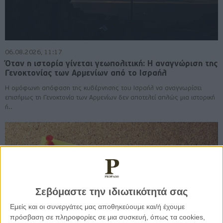
06.08.2026, 11:17
Όταν η ιστορία γίνεται γεωπολιτική: Η αναγνώριση της
Γενοκτονίας των Αρμενίων από το Ισραήλ
Η ομόφωνη απόφαση της κυβέρνησης του Ισραήλ να αναγνωρίσει
επισήμως τη Γενοκτονία των Αρμενίων δεν αποτελεί απλώς μια ιστορική
ή..
Σεβόμαστε την ιδιωτικότητά σας
Εμείς και οι συνεργάτες μας αποθηκεύουμε και/ή έχουμε
πρόσβαση σε πληροφορίες σε μια συσκευή, όπως τα cookies,