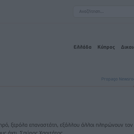
Ελλάδα
Κύπρος
Δικα
Propago Newsr
νηρό, ξερόλα επαναστάτη, εξάλλου άλλοι πληρώνουν τον
υς άχτι. Σπύρος Χαριτάτος