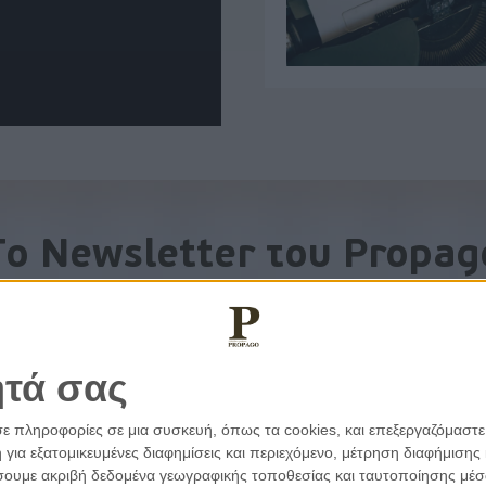
To Newsletter του Propag
Λάβετε την ανάλυση της ημέρας στο email σας
ητά σας
σε πληροφορίες σε μια συσκευή, όπως τα cookies, και επεξεργαζόμαστ
α εξατομικευμένες διαφημίσεις και περιεχόμενο, μέτρηση διαφήμισης 
οιήσουμε ακριβή δεδομένα γεωγραφικής τοποθεσίας και ταυτοποίησης μέ