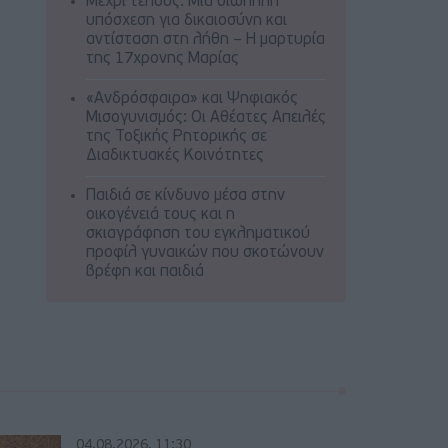
Μέχρι τέλους: Μια σιωπηλή
υπόσχεση για δικαιοσύνη και
αντίσταση στη λήθη – Η μαρτυρία
της 17χρονης Μαρίας
«Ανδρόσφαιρα» και Ψηφιακός
Μισογυνισμός: Οι Αθέατες Απειλές
της Τοξικής Ρητορικής σε
Διαδικτυακές Κοινότητες
Παιδιά σε κίνδυνο μέσα στην
οικογένειά τους και η
σκιαγράφηση του εγκληματικού
προφίλ γυναικών που σκοτώνουν
βρέφη και παιδιά
04.08.2026, 11:30