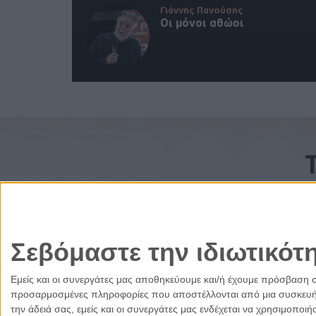
Γιάννης Πανούσης
Οι μόνοι αθώοι
Σεβόμαστε την ιδιωτικότ
Εμείς και οι συνεργάτες μας αποθηκεύουμε και/ή έχουμε πρόσβαση 
προσαρμοσμένες πληροφορίες που αποστέλλονται από μια συσκευή γι
την άδειά σας, εμείς και οι συνεργάτες μας ενδέχεται να χρησιμοπ