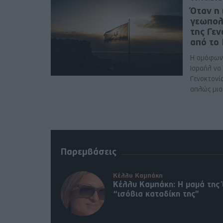
Όταν η 
γεωπολ
της Γε
από το
Η ομόφων
Ισραήλ να
Γενοκτονί
απλώς μια 
Παρεμβάσεις
Κέλλυ Καμπάκη
Κέλλυ Καμπάκη: Η μαμά της 
“ισόβια καταδίκη της”