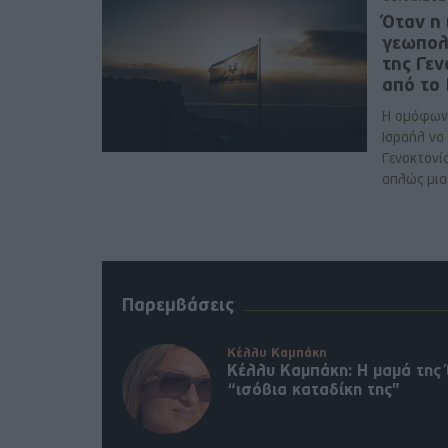
Όταν η 
γεωπολ
της Γε
από το
Η ομόφων
Ισραήλ να
Γενοκτονί
απλώς μια 
Παρεμβάσεις
Κέλλυ Καμπάκη
Κέλλυ Καμπάκη: Η μαμά της 
“ισόβια καταδίκη της”