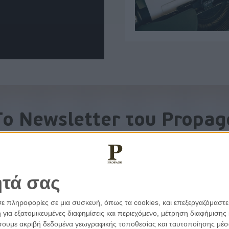
To Newsletter του Propag
Λάβετε την ανάλυση της ημέρας στο email σας
ητά σας
σε πληροφορίες σε μια συσκευή, όπως τα cookies, και επεξεργαζόμαστ
α εξατομικευμένες διαφημίσεις και περιεχόμενο, μέτρηση διαφήμισης 
οιήσουμε ακριβή δεδομένα γεωγραφικής τοποθεσίας και ταυτοποίησης μέ