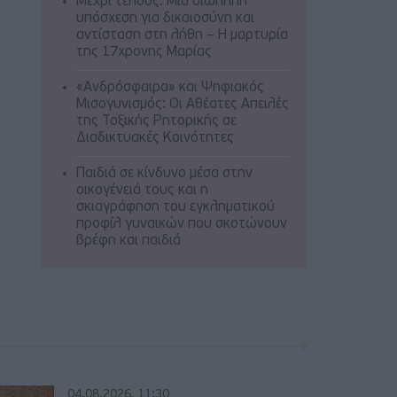
Μέχρι τέλους: Μια σιωπηλή
υπόσχεση για δικαιοσύνη και
αντίσταση στη λήθη – Η μαρτυρία
της 17χρονης Μαρίας
«Ανδρόσφαιρα» και Ψηφιακός
Μισογυνισμός: Οι Αθέατες Απειλές
της Τοξικής Ρητορικής σε
Διαδικτυακές Κοινότητες
Παιδιά σε κίνδυνο μέσα στην
οικογένειά τους και η
σκιαγράφηση του εγκληματικού
προφίλ γυναικών που σκοτώνουν
βρέφη και παιδιά
04.08.2026, 11:30