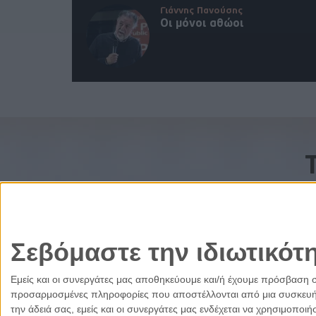
Γιάννης Πανούσης
Οι μόνοι αθώοι
Σεβόμαστε την ιδιωτικότ
Εμείς και οι συνεργάτες μας αποθηκεύουμε και/ή έχουμε πρόσβαση 
προσαρμοσμένες πληροφορίες που αποστέλλονται από μια συσκευή γι
την άδειά σας, εμείς και οι συνεργάτες μας ενδέχεται να χρησιμοπ