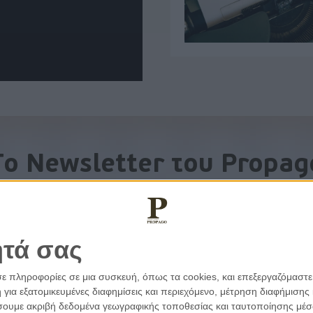
To Newsletter του Propag
Λάβετε την ανάλυση της ημέρας στο email σας
ητά σας
σε πληροφορίες σε μια συσκευή, όπως τα cookies, και επεξεργαζόμαστ
α εξατομικευμένες διαφημίσεις και περιεχόμενο, μέτρηση διαφήμισης 
οιήσουμε ακριβή δεδομένα γεωγραφικής τοποθεσίας και ταυτοποίησης μέ