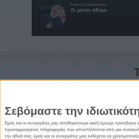
Γιάννης Πανούσης
Οι μόνοι αθώοι
Σεβόμαστε την ιδιωτικότ
Εμείς και οι συνεργάτες μας αποθηκεύουμε και/ή έχουμε πρόσβαση 
προσαρμοσμένες πληροφορίες που αποστέλλονται από μια συσκευή γι
την άδειά σας, εμείς και οι συνεργάτες μας ενδέχεται να χρησιμοπ