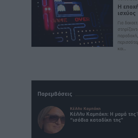
Η εποχ
ισχύος
Για δεκαετί
στηρίζοντ
παραδοχή, 
περισσότε
και..
Παρεμβάσεις
Κέλλυ Καμπάκη
Κέλλυ Καμπάκη: Η μαμά της 
“ισόβια καταδίκη της”