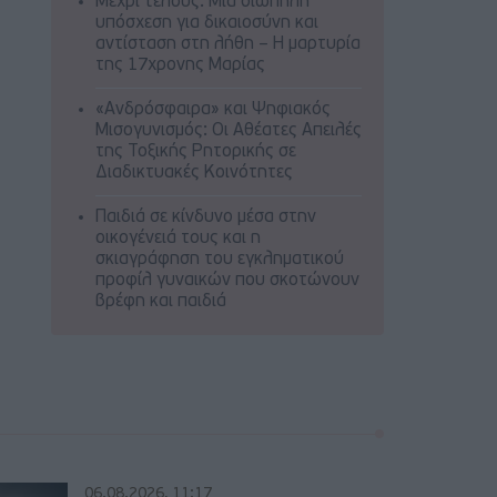
Μέχρι τέλους: Μια σιωπηλή
υπόσχεση για δικαιοσύνη και
αντίσταση στη λήθη – Η μαρτυρία
της 17χρονης Μαρίας
«Ανδρόσφαιρα» και Ψηφιακός
Μισογυνισμός: Οι Αθέατες Απειλές
της Τοξικής Ρητορικής σε
Διαδικτυακές Κοινότητες
Παιδιά σε κίνδυνο μέσα στην
οικογένειά τους και η
σκιαγράφηση του εγκληματικού
προφίλ γυναικών που σκοτώνουν
βρέφη και παιδιά
06.08.2026, 11:17