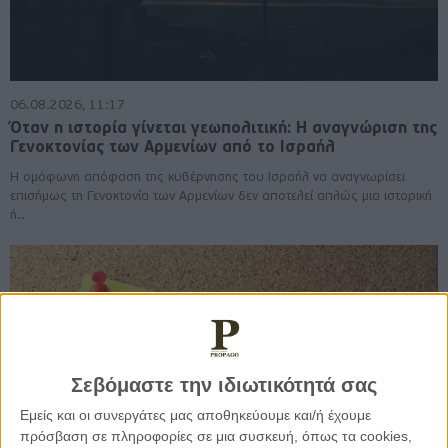
06.08.2026, 11:17
Όταν η ιστορία γίνεται γεωπολιτική: Η αναγνώριση της
Γενοκτονίας των Αρμενίων από το Ισραήλ
Η ομόφωνη απόφαση της κυβέρνησης του Ισραήλ να αναγνωρίσει
επισήμως τη Γενοκτονία των Αρμενίων δεν αποτελεί απλώς μια ιστορική
ή..
Σεβόμαστε την ιδιωτικότητά σας
Εμείς και οι συνεργάτες μας αποθηκεύουμε και/ή έχουμε
πρόσβαση σε πληροφορίες σε μια συσκευή, όπως τα cookies,