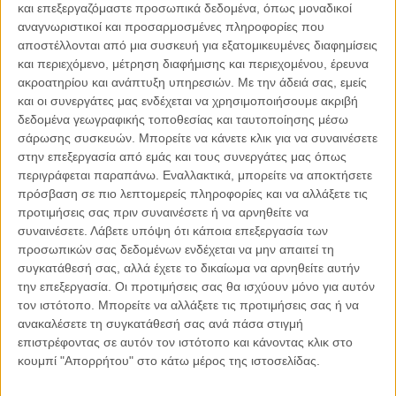
και επεξεργαζόμαστε προσωπικά δεδομένα, όπως μοναδικοί
αναγνωριστικοί και προσαρμοσμένες πληροφορίες που
αποστέλλονται από μια συσκευή για εξατομικευμένες διαφημίσεις
και περιεχόμενο, μέτρηση διαφήμισης και περιεχομένου, έρευνα
04.08.2026, 11:30
ακροατηρίου και ανάπτυξη υπηρεσιών.
Με την άδειά σας, εμείς
Στην εποχή της κατανόησης της πληροφορίας
και οι συνεργάτες μας ενδέχεται να χρησιμοποιήσουμε ακριβή
δεδομένα γεωγραφικής τοποθεσίας και ταυτοποίησης μέσω
Ζούμε σε μια παράδοξη εποχή. Ποτέ άλλοτε στην ιστορία της
σάρωσης συσκευών. Μπορείτε να κάνετε κλικ για να συναινέσετε
ανθρωπότητας δεν είχαμε πρόσβαση σε τόση πληροφορία. Μέσα σε
στην επεξεργασία από εμάς και τους συνεργάτες μας όπως
λίγα..
περιγράφεται παραπάνω. Εναλλακτικά, μπορείτε να αποκτήσετε
πρόσβαση σε πιο λεπτομερείς πληροφορίες και να αλλάξετε τις
προτιμήσεις σας πριν συναινέσετε ή να αρνηθείτε να
συναινέσετε.
Λάβετε υπόψη ότι κάποια επεξεργασία των
προσωπικών σας δεδομένων ενδέχεται να μην απαιτεί τη
Παρεμβάσεις
συγκατάθεσή σας, αλλά έχετε το δικαίωμα να αρνηθείτε αυτήν
την επεξεργασία. Οι προτιμήσεις σας θα ισχύουν μόνο για αυτόν
Κέλλυ Καμπάκη
τον ιστότοπο. Μπορείτε να αλλάξετε τις προτιμήσεις σας ή να
Κέλλυ Καμπάκη: Η μαμά της Έμμας
ανακαλέσετε τη συγκατάθεσή σας ανά πάσα στιγμή
γράφει για την “ισόβια καταδίκη
επιστρέφοντας σε αυτόν τον ιστότοπο και κάνοντας κλικ στο
της”
κουμπί "Απορρήτου" στο κάτω μέρος της ιστοσελίδας.